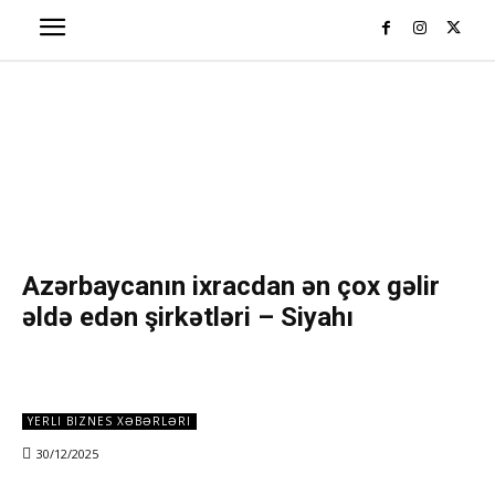
Azərbaycanın ixracdan ən çox gəlir
əldə edən şirkətləri – Siyahı
YERLI BIZNES XƏBƏRLƏRI
30/12/2025