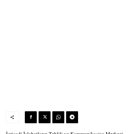
İqtisadi İslahatların Təhlili və Kommunikasiya Mərkəzi