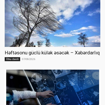
Həftəsonu güclü külək əsəcək – Xəbərdarlıq
07/08/2026
Ölkə daxili