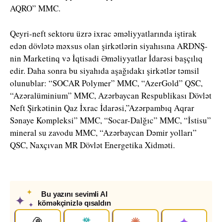
AQRO” MMC.
Qeyri-neft sektoru üzrə ixrac əməliyyatlarında iştirak
edən dövlətə məxsus olan şirkətlərin siyahısına ARDNŞ-
nin Marketinq və İqtisadi Əməliyyatlar İdarəsi başçılıq
edir. Daha sonra bu siyahıda aşağıdakı şirkətlər təmsil
olunublar: “SOCAR Polymer” MMC, “AzerGold” QSC,
“Azəralüminium” MMC, Azərbaycan Respublikası Dövlət
Neft Şirkətinin Qaz İxrac İdarəsi,”Azərpambıq Aqrar
Sənaye Kompleksi” MMC, “Socar-Dalğıc” MMC, “İstisu”
mineral su zavodu MMC, “Azərbaycan Dəmir yolları”
QSC, Naxçıvan MR Dövlət Energetika Xidməti.
✦
Bu yazını sevimli AI
✦
köməkçinizlə qısaldın
✦