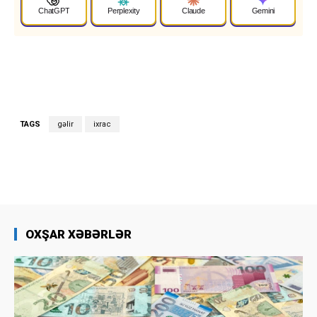
ChatGPT
Perplexity
Claude
Gemini
TAGS
gəlir
ixrac
OXŞAR XƏBƏRLƏR