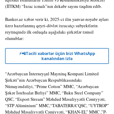
(İİTKM) “İxrac icmalı”nın dekabr sayını təqdim edib.
Banker.az xəbər verir ki, 2025-ci ilin yanvar-noyabr ayları
üzrə hazırlanmış qeyri-dövlət ixracatçı subyektlərin
reytinqində ilk onluqda aşağıdakı şirkətlər təmsil
olunublar:
⚡️📲Təcili xəbərlər üçün bizi WhatsApp
kanalından izlə
“Azərbaycan İnterneyşnl Mayninq Kompani Limited
Şirkəti”nin Azərbaycan Respublikasındakı
Nümayəndəliyi, “Prime Cotton” MMC, “Azərbaycan
Şəkər İstehsalat Birliyi” MMC, “Baku Steel Company”
QSC, “Export Stream” Məhdud Məsuliyyətli Cəmiyyəti,
“STP Alüminium” MMC,“TABATERRA”QSC, “UYTROP”
Məhdud Məsuliyyətli Cəmiyyəti, “KHAN-EL” MMC ,”P-