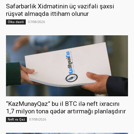
Səfərbərlik Xidmətinin üç vəzifəli şəxsi
rüşvət almaqda ittiham olunur
07/08/2026
Ölkə daxili
“KazMunayQaz” bu il BTC ilə neft ixracını
1,7 milyon tona qədər artırmağı planlaşdırır
07/08/2026
Neft və Qaz