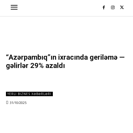
“Azərpambıq”ın ixracında geriləmə —
gəlirlər 29% azaldı
YERLI BIZNES XƏBƏRLƏRI
31/10/2025