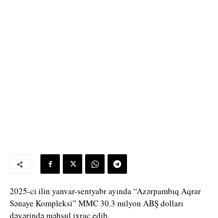
2025-ci ilin yanvar-sentyabr ayında “Azərpambıq Aqrar
Sənaye Kompleksi” MMC 30.3 milyon ABŞ dolları
dəyərində məhsul ixrac edib.