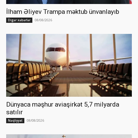
İlham Əliyev Trampa məktub ünvanlayıb
08/08/2026
Digər xəbərlər
Dünyaca məşhur aviaşirkət 5,7 milyarda
satılır
08/08/2026
Nəqliyyat