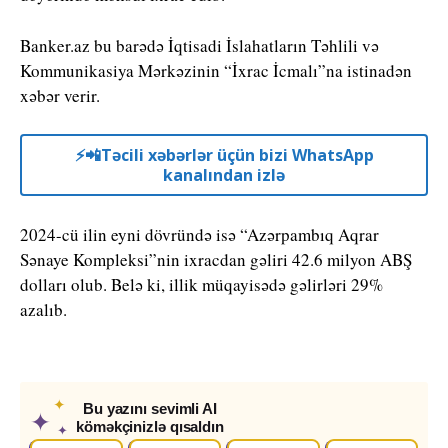
Banker.az bu barədə İqtisadi İslahatların Təhlili və
Kommunikasiya Mərkəzinin “İxrac İcmalı”na istinadən
xəbər verir.
⚡️📲Təcili xəbərlər üçün bizi WhatsApp
kanalından izlə
2024-cü ilin eyni dövründə isə “Azərpambıq Aqrar
Sənaye Kompleksi”nin ixracdan gəliri 42.6 milyon ABŞ
dolları olub. Belə ki, illik müqayisədə gəlirləri 29%
azalıb.
✦
Bu yazını sevimli AI
✦
köməkçinizlə qısaldın
✦