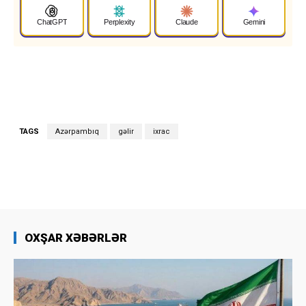
ChatGPT
Perplexity
Claude
Gemini
TAGS
Azərpambıq
gəlir
ixrac
OXŞAR XƏBƏRLƏR