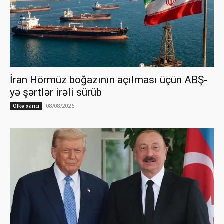
İran Hörmüz boğazının açılması üçün ABŞ-
yə şərtlər irəli sürüb
08/08/2026
Ölkə xarici