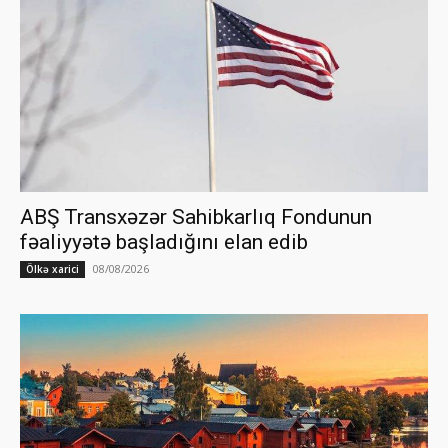
ABŞ Transxəzər Sahibkarlıq Fondunun
fəaliyyətə başladığını elan edib
08/08/2026
Ölkə xarici