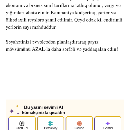
ekonom və biznes sinif tariflərinə tətbiq olunur, vergi və
yığımları əhatə etmir. Kampaniya kodşerinq, çarter və
ölkədaxili reyslərə şamil edilmir. Qeyd edək ki, endirimli
yerlərin sayı məhduddur.
Səyahətinizi əvvəlcədən planlaşdıraraq payız
mövsümünü AZAL-la daha sərfəli və yaddaqalan edin!
✦
Bu yazını sevimli AI
✦
köməkçinizlə qısaldın
✦
ChatGPT
Perplexity
Claude
Gemini