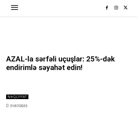
AZAL-la sərfəli uçuşlar: 25%-dək
endirimlə səyahət edin!
NƏQLIYYAT
31/07/2025