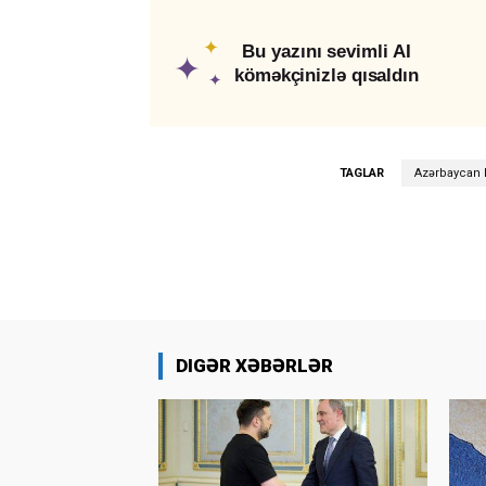
✦
Bu yazını sevimli AI
✦
köməkçinizlə qısaldın
✦
TAGLAR
Azərbaycan H
DIGƏR XƏBƏRLƏR