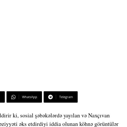
WhatsApp
Telegram
irir ki, sosial şəbəkələrdə yayılan və Naxçıvan
iyyəti əks etdirdiyi iddia olunan köhnə görüntülər