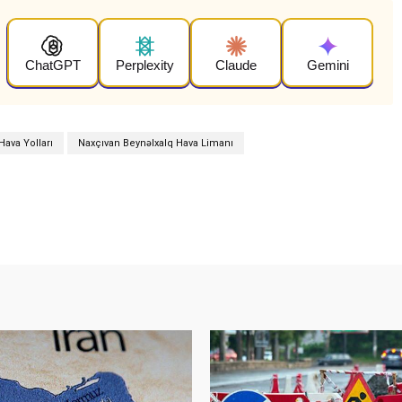
ChatGPT
Perplexity
Claude
Gemini
ava Yolları
Naxçıvan Beynəlxalq Hava Limanı