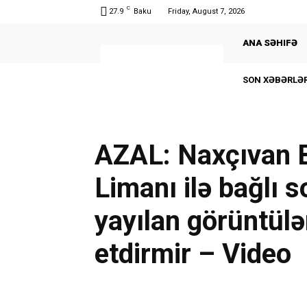
C
27.9
Baku
Friday, August 7, 2026
ANA SƏHIFƏ
SON XƏBƏRLƏR
AZAL: Naxçıvan 
Limanı ilə bağlı 
yayılan görüntülə
etdirmir – Video