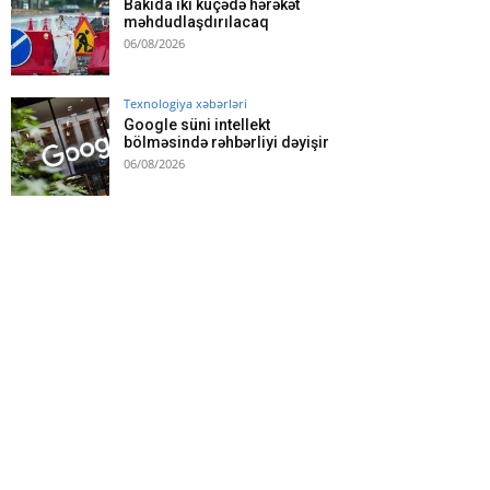
Bakıda iki küçədə hərəkət
məhdudlaşdırılacaq
06/08/2026
Texnologiya xəbərləri
Google süni intellekt
bölməsində rəhbərliyi dəyişir
06/08/2026