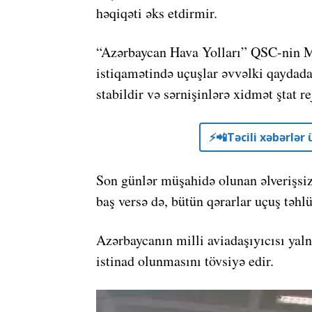
həqiqəti əks etdirmir.
“Azərbaycan Hava Yolları” QSC-nin Mə
istiqamətində uçuşlar əvvəlki qaydada
stabildir və sərnişinlərə xidmət ştat 
⚡️📲Təcili xəbərlə
Son günlər müşahidə olunan əlverişsiz 
baş versə də, bütün qərarlar uçuş təhl
Azərbaycanın milli aviadaşıyıcısı yal
istinad olunmasını tövsiyə edir.
V