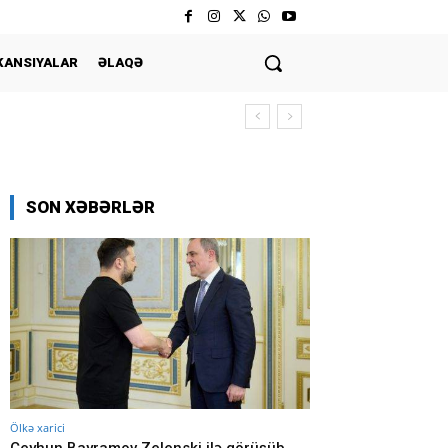
KANSIYALAR
ƏLAQƏ
SON XƏBƏRLƏR
Ölkə xarici