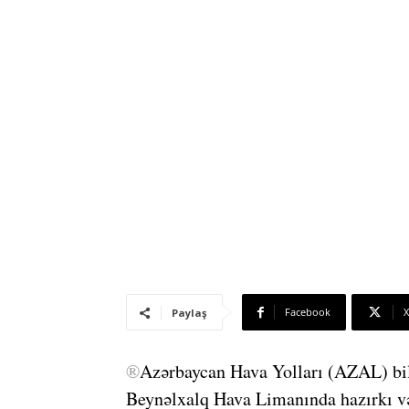
Facebook
X
Paylaş
®
Azərbaycan Hava Yolları (AZAL) bild
Beynəlxalq Hava Limanında hazırkı vəz