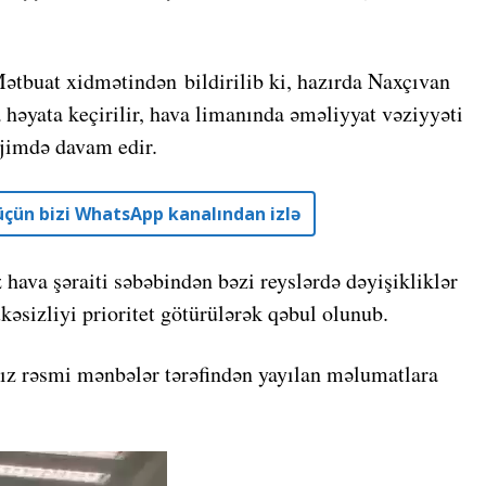
tbuat xidmətindən bildirilib ki, hazırda Naxçıvan
 həyata keçirilir, hava limanında əməliyyat vəziyyəti
rejimdə davam edir.
r üçün bizi WhatsApp kanalından izlə
hava şəraiti səbəbindən bəzi reyslərdə dəyişikliklər
ükəsizliyi prioritet götürülərək qəbul olunub.
nız rəsmi mənbələr tərəfindən yayılan məlumatlara