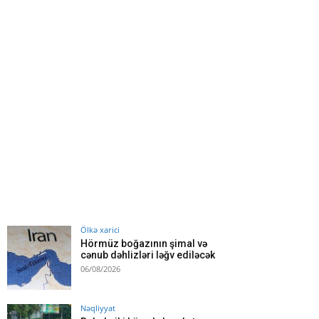
Ölkə xarici
Hörmüz boğazının şimal və
cənub dəhlizləri ləğv ediləcək
06/08/2026
Nəqliyyat