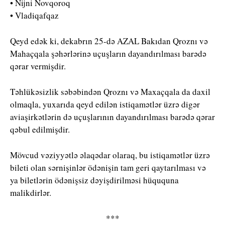
• Nijni Novqoroq
• Vladiqafqaz
Qeyd edək ki, dekabrın 25-də AZAL Bakıdan Qroznı və
Mahaçqala şəhərlərinə uçuşların dayandırılması barədə
qərar vermişdir.
Təhlükəsizlik səbəbindən Qroznı və Maxaçqala da daxil
olmaqla, yuxarıda qeyd edilən istiqamətlər üzrə digər
aviaşirkətlərin də uçuşlarının dayandırılması barədə qərar
qəbul edilmişdir.
Mövcud vəziyyətlə əlaqədar olaraq, bu istiqamətlər üzrə
bileti olan sərnişinlər ödənişin tam geri qaytarılması və
ya biletlərin ödənişsiz dəyişdirilməsi hüququna
malikdirlər.
***