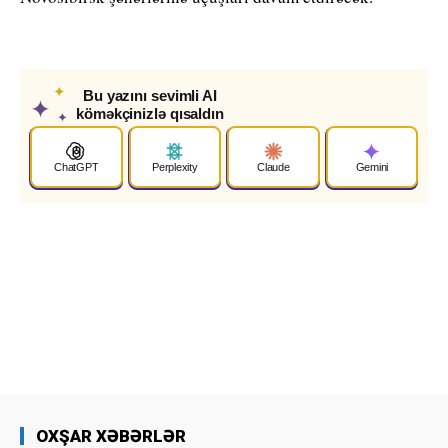
✦
Bu yazını sevimli AI
✦
köməkçinizlə qısaldın
✦
ChatGPT
Perplexity
Claude
Gemini
OXŞAR XƏBƏRLƏR