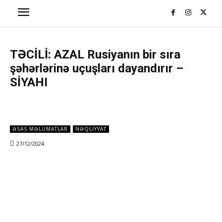
TƏCİLİ: AZAL Rusiyanın bir sıra
şəhərlərinə uçuşları dayandırır –
SİYAHI
ƏSAS MƏLUMATLAR
NƏQLIYYAT
27/12/2024