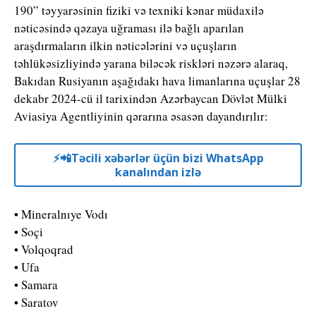
190” təyyarəsinin fiziki və texniki kənar müdaxilə
nəticəsində qəzaya uğraması ilə bağlı aparılan
araşdırmaların ilkin nəticələrini və uçuşların
təhlükəsizliyində yarana biləcək riskləri nəzərə alaraq,
Bakıdan Rusiyanın aşağıdakı hava limanlarına uçuşlar 28
dekabr 2024-cü il tarixindən Azərbaycan Dövlət Mülki
Aviasiya Agentliyinin qərarına əsasən dayandırılır:
⚡️📲Təcili xəbərlər üçün bizi WhatsApp
kanalından izlə
• Mineralnıye Vodı
• Soçi
• Volqoqrad
• Ufa
• Samara
• Saratov