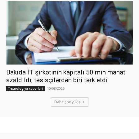
Bakıda İT şirkətinin kapitalı 50 min manat
azaldıldı, təsisçilərdən biri tərk etdi
10/08/2026
Texnologiya xəbərləri
Daha çox yüklə