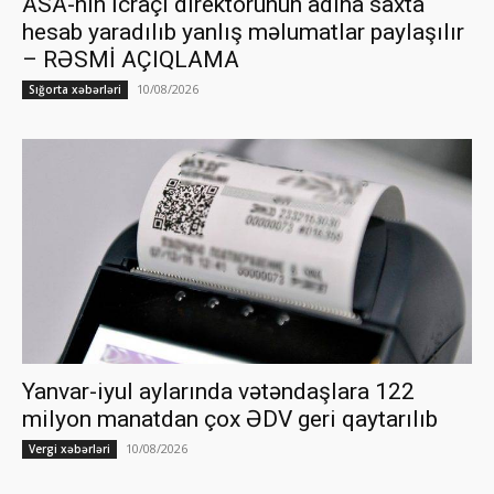
ASA-nın İcraçı direktorunun adına saxta
hesab yaradılıb yanlış məlumatlar paylaşılır
– RƏSMİ AÇIQLAMA
10/08/2026
Sığorta xəbərləri
Yanvar-iyul aylarında vətəndaşlara 122
milyon manatdan çox ƏDV geri qaytarılıb
10/08/2026
Vergi xəbərləri