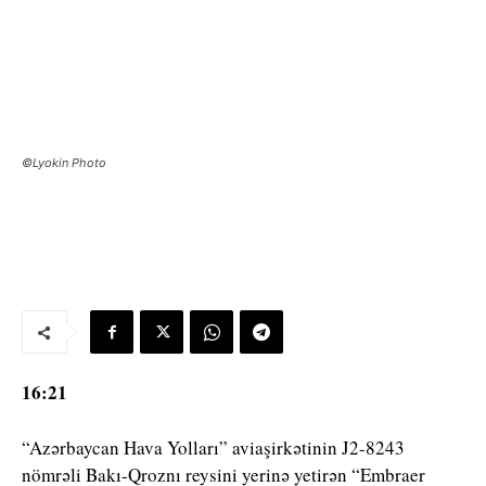
©Lyokin Photo
16:21
“Azərbaycan Hava Yolları” aviaşirkətinin J2-8243
nömrəli Bakı-Qroznı reysini yerinə yetirən “Embraer