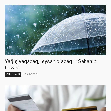
Yağış yağacaq, leysan olacaq – Sabahın
havası
10/08/2026
Ölkə daxili