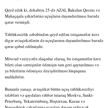
Qeyd edək ki, dekabrın 25-də AZAL Bakıdan Qroznı və
Mahaçqala şəhərlərinə uçuşların dayandırılması barədə
qərar vermişdi.
Təhlükəsizlik səbəbindən qeyd edilən istiqamətlər üzrə
digər aviaşirkətlərin də uçuşlarının dayandırılması barədə
qərar qəbul edilmişdir.
Mövcud vəziyyətlə əlaqədar olaraq, bu istiqamətlər üzrə
bileti olan sərnişinlər ödənişin tam geri qaytarılması və
ya biletlərin ödənişsiz dəyişdirilməsi hüququna
malikdirlər.
Bununla yanaşı, aviaşirkət bütün uçuş təhlükəsizliyi
tələbləri və qaydaları rəhbər tutaraq Moskva, Sankt-
Peterburq, Yekaterinburq, Həştərxan, Kazan və
Novosibirsk şəhərlərinə uçuşları davam etdirəcək.