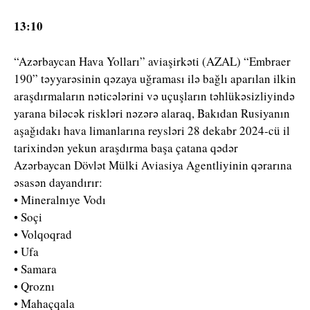
13:10
“Azərbaycan Hava Yolları” aviaşirkəti (AZAL) “Embraer
190” təyyarəsinin qəzaya uğraması ilə bağlı aparılan ilkin
araşdırmaların nəticələrini və uçuşların təhlükəsizliyində
yarana biləcək riskləri nəzərə alaraq, Bakıdan Rusiyanın
aşağıdakı hava limanlarına reysləri 28 dekabr 2024-cü il
tarixindən yekun araşdırma başa çatana qədər
Azərbaycan Dövlət Mülki Aviasiya Agentliyinin qərarına
əsasən dayandırır:
• Mineralnıye Vodı
• Soçi
• Volqoqrad
• Ufa
• Samara
• Qroznı
• Mahaçqala