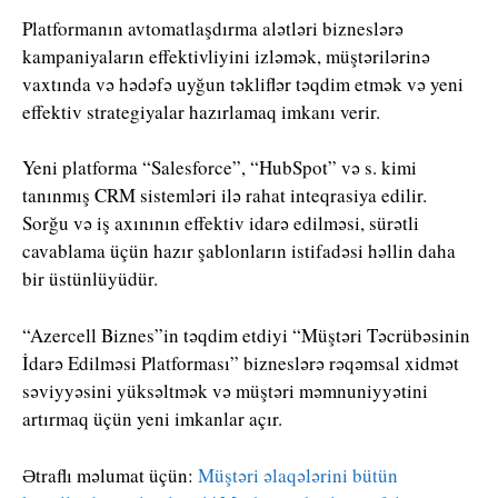
Platformanın avtomatlaşdırma alətləri bizneslərə
kampaniyaların effektivliyini izləmək, müştərilərinə
vaxtında və hədəfə uyğun təkliflər təqdim etmək və yeni
effektiv strategiyalar hazırlamaq imkanı verir.
Yeni platforma “Salesforce”, “HubSpot” və s. kimi
tanınmış CRM sistemləri ilə rahat inteqrasiya edilir.
Sorğu və iş axınının effektiv idarə edilməsi, sürətli
cavablama üçün hazır şablonların istifadəsi həllin daha
bir üstünlüyüdür.
“Azercell Biznes”in təqdim etdiyi “Müştəri Təcrübəsinin
İdarə Edilməsi Platforması” bizneslərə rəqəmsal xidmət
səviyyəsini yüksəltmək və müştəri məmnuniyyətini
artırmaq üçün yeni imkanlar açır.
Ətraflı məlumat üçün:
Müştəri əlaqələrini bütün