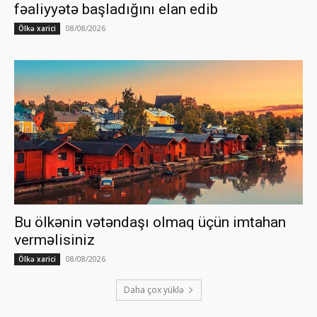
fəaliyyətə başladığını elan edib
08/08/2026
Ölkə xarici
Bu ölkənin vətəndaşı olmaq üçün imtahan
verməlisiniz
08/08/2026
Ölkə xarici
Daha çox yüklə