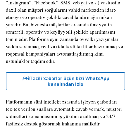
“Instagram”, “Facebook”, SMS, veb çat və s.) vasitəsilə
daxil olan müştəri sorğularını vahid mərkəzdən idarə
etməyə və operativ şəkildə cavablandırmağa imkan
yaradır. Bu, bizneslə müştərilər arasında ünsiyyətin
səmərəli, operativ və keyfiyyətli şəkildə aparılmasını
təmin edir. Platforma eyni zamanda əvvəlki yazışmaları
yadda saxlamaq, real vaxtda fərdi təkliflər hazırlamaq və
rəqəmsal kampaniyaları avtomatlaşdırmaq kimi
üstünlüklər təqdim edir.
⚡️📲Təcili xəbərlər üçün bizi WhatsApp
kanalından izlə
Platformanın süni intellekt əsasında işləyən çatbotları
tez-tez verilən suallara avtomatik cavab vermək, müştəri
xidmətləri komandasının iş yükünü azaltmaq və 24/7
fasiləsiz dəstək göstərmək imkanına malikdir.