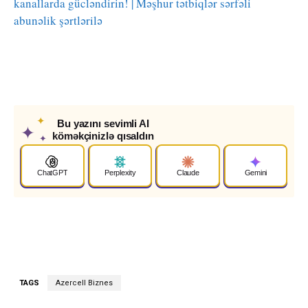
kanallarda gücləndirin! | Məşhur tətbiqlər sərfəli
abunəlik şərtlərilə
✦
Bu yazını sevimli AI
✦
köməkçinizlə qısaldın
✦
ChatGPT
Perplexity
Claude
Gemini
TAGS
Azercell Biznes