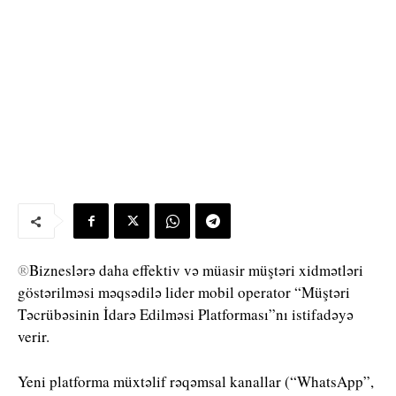
®
Bizneslərə
daha effektiv və müasir müştəri xidmətləri
göstərilməsi məqsədilə lider mobil operator “Müştəri
Təcrübəsinin İdarə Edilməsi Platforması”nı istifadəyə
verir.
Yeni platforma müxtəlif rəqəmsal kanallar (“WhatsApp”,