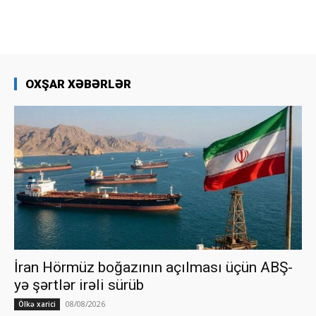
OXŞAR XƏBƏRLƏR
İran Hörmüz boğazının açılması üçün ABŞ-
yə şərtlər irəli sürüb
08/08/2026
Ölkə xarici