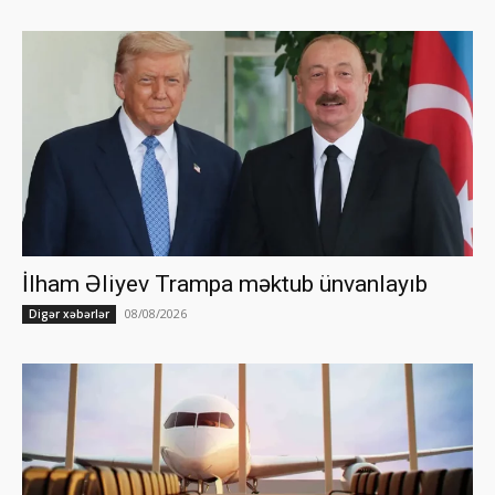
İlham Əliyev Trampa məktub ünvanlayıb
08/08/2026
Digər xəbərlər