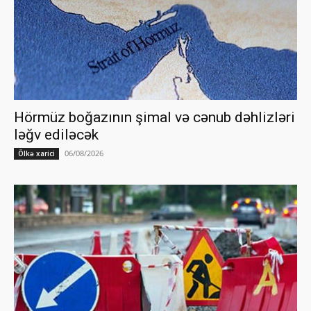
Hörmüz boğazının şimal və cənub dəhlizləri
ləğv ediləcək
06/08/2026
Ölkə xarici