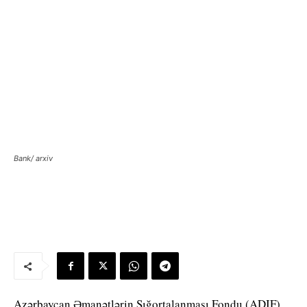
Bank/ arxiv
Azərbaycan Əmanətlərin Sığortalanması Fondu (ADIF)