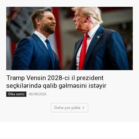
Tramp Vensin 2028-ci il prezident
seçkilərində qalib gəlməsini istəyir
06/08/2026
Ölkə xarici
Daha çox yüklə