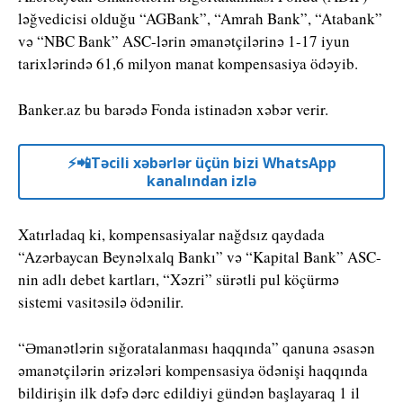
ləğvedicisi olduğu “AGBank”, “Amrah Bank”, “Atabank”
və “NBC Bank” ASC-lərin əmanətçilərinə 1-17 iyun
tarixlərində 61,6 milyon manat kompensasiya ödəyib.
Banker.az bu barədə Fonda istinadən xəbər verir.
⚡️📲Təcili xəbərlər üçün bizi WhatsApp
kanalından izlə
Xatırladaq ki, kompensasiyalar nağdsız qaydada
“Azərbaycan Beynəlxalq Bankı” və “Kapital Bank” ASC-
nin adlı debet kartları, “Xəzri” sürətli pul köçürmə
sistemi vasitəsilə ödənilir.
“Əmanətlərin sığoratalanması haqqında” qanuna əsasən
əmanətçilərin ərizələri kompensasiya ödənişi haqqında
bildirişin ilk dəfə dərc edildiyi gündən başlayaraq 1 il