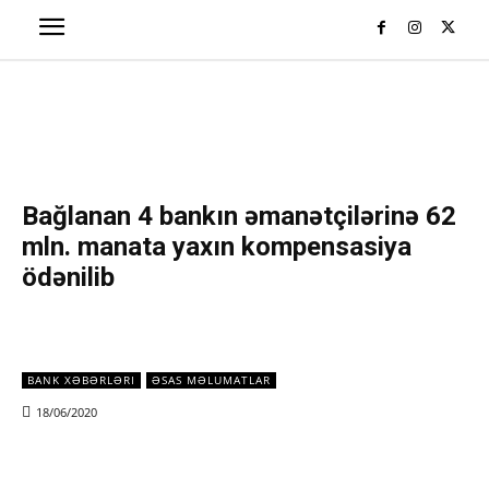
Bağlanan 4 bankın əmanətçilərinə 62
mln. manata yaxın kompensasiya
ödənilib
BANK XƏBƏRLƏRI
ƏSAS MƏLUMATLAR
18/06/2020