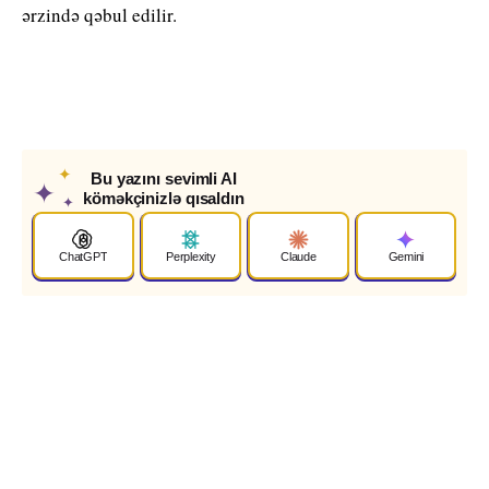
ərzində qəbul edilir.
✦
Bu yazını sevimli AI
✦
köməkçinizlə qısaldın
✦
ChatGPT
Perplexity
Claude
Gemini