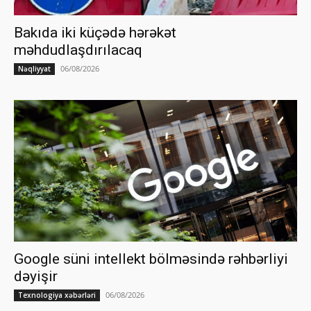
Bakıda iki küçədə hərəkət
məhdudlaşdırılacaq
06/08/2026
Nəqliyyat
Google süni intellekt bölməsində rəhbərliyi
dəyişir
06/08/2026
Texnologiya xəbərləri