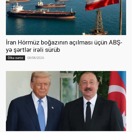
İran Hörmüz boğazının açılması üçün ABŞ-
yə şərtlər irəli sürüb
08/08/2026
Ölkə xarici