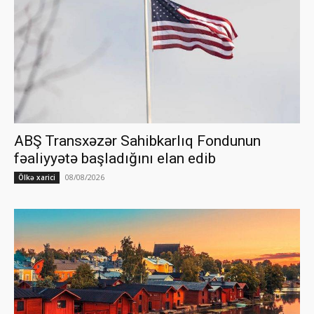
ABŞ Transxəzər Sahibkarlıq Fondunun
fəaliyyətə başladığını elan edib
08/08/2026
Ölkə xarici