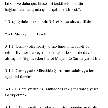
faizini və daha çox hissəsini təşkil edən əqdin
bağlanması haqqında qərar qəbul edilməsi.”;
1.3. aşağıdakı məzmunda 3-1-ci hissə əlavə edilsin:
“3-1. Müəyyən edilsin ki:
3-1.1. Cəmiyyətin fəaliyyətinə ümumi nəzarəti və
rəhbərliyi həyata keçirmək məqsədilə sədr də daxil
olmaqla 3 (üç) üzvdən ibarət Müşahidə Şurası yaradılır;
3-1.2. Cəmiyyətin Müşahidə Şurasının səlahiyyətləri
aşağıdakılardır:
3-1.2.1. Cəmiyyətin uzunmüddətli inkişaf strategiyasını
təsdiq etmək;
3-1.2.2. Cəmiyyətin xərclər və gəlirlər smetasını təsdiq