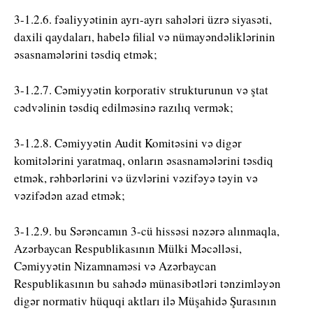
3-1.2.6. fəaliyyətinin ayrı-ayrı sahələri üzrə siyasəti,
daxili qaydaları, habelə filial və nümayəndəliklərinin
əsasnamələrini təsdiq etmək;
3-1.2.7. Cəmiyyətin korporativ strukturunun və ştat
cədvəlinin təsdiq edilməsinə razılıq vermək;
3-1.2.8. Cəmiyyətin Audit Komitəsini və digər
komitələrini yaratmaq, onların əsasnamələrini təsdiq
etmək, rəhbərlərini və üzvlərini vəzifəyə təyin və
vəzifədən azad etmək;
3-1.2.9. bu Sərəncamın 3-cü hissəsi nəzərə alınmaqla,
Azərbaycan Respublikasının Mülki Məcəlləsi,
Cəmiyyətin Nizamnaməsi və Azərbaycan
Respublikasının bu sahədə münasibətləri tənzimləyən
digər normativ hüquqi aktları ilə Müşahidə Şurasının