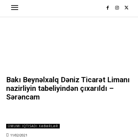
Bakı Beynəlxalq Dəniz Ticarət Limanı
nazirliyin tabeliyindən çıxarıldı –
Sərəncam
ÜMUMI IQTISADI XƏBƏRLƏR
11/02/2021