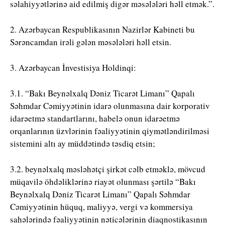
səlahiyyətlərinə aid edilmiş digər məsələləri həll etmək.”.
2. Azərbaycan Respublikasının Nazirlər Kabineti bu
Sərəncamdan irəli gələn məsələləri həll etsin.
3. Azərbaycan İnvestisiya Holdinqi:
3.1. “Bakı Beynəlxalq Dəniz Ticarət Limanı” Qapalı
Səhmdar Cəmiyyətinin idarə olunmasına dair korporativ
idarəetmə standartlarını, habelə onun idarəetmə
orqanlarının üzvlərinin fəaliyyətinin qiymətləndirilməsi
sistemini altı ay müddətində təsdiq etsin;
3.2. beynəlxalq məsləhətçi şirkət cəlb etməklə, mövcud
müqavilə öhdəliklərinə riayət olunması şərtilə “Bakı
Beynəlxalq Dəniz Ticarət Limanı” Qapalı Səhmdar
Cəmiyyətinin hüquq, maliyyə, vergi və kommersiya
sahələrində fəaliyyətinin nəticələrinin diaqnostikasının