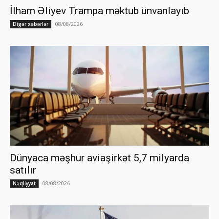
İlham Əliyev Trampa məktub ünvanlayıb
08/08/2026
Digər xəbərlər
Dünyaca məşhur aviaşirkət 5,7 milyarda
satılır
08/08/2026
Nəqliyyat