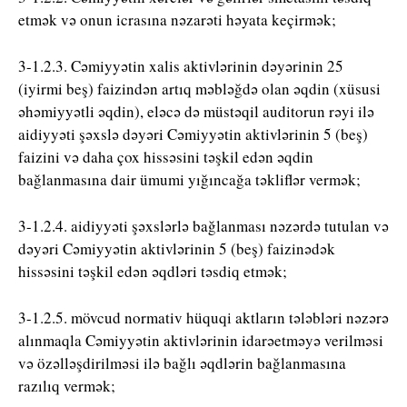
etmək və onun icrasına nəzarəti həyata keçirmək;
3-1.2.3. Cəmiyyətin xalis aktivlərinin dəyərinin 25
(iyirmi beş) faizindən artıq məbləğdə olan əqdin (xüsusi
əhəmiyyətli əqdin), eləcə də müstəqil auditorun rəyi ilə
aidiyyəti şəxslə dəyəri Cəmiyyətin aktivlərinin 5 (beş)
faizini və daha çox hissəsini təşkil edən əqdin
bağlanmasına dair ümumi yığıncağa təkliflər vermək;
3-1.2.4. aidiyyəti şəxslərlə bağlanması nəzərdə tutulan və
dəyəri Cəmiyyətin aktivlərinin 5 (beş) faizinədək
hissəsini təşkil edən əqdləri təsdiq etmək;
3-1.2.5. mövcud normativ hüquqi aktların tələbləri nəzərə
alınmaqla Cəmiyyətin aktivlərinin idarəetməyə verilməsi
və özəlləşdirilməsi ilə bağlı əqdlərin bağlanmasına
razılıq vermək;