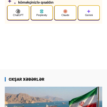
✦
köməkçinizlə qısaldın
✦
ChatGPT
Perplexity
Claude
Gemini
OXŞAR XƏBƏRLƏR