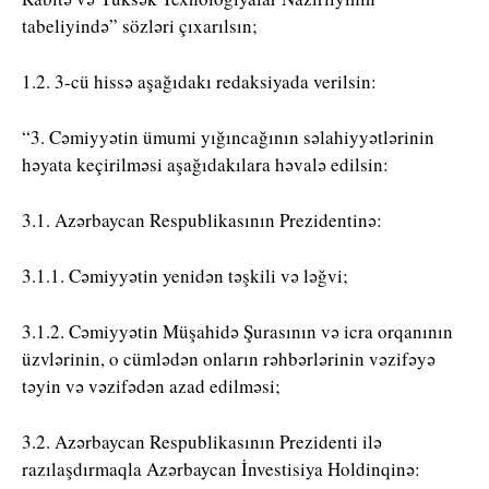
tabeliyində” sözləri çıxarılsın;
1.2. 3-cü hissə aşağıdakı redaksiyada verilsin:
“3. Cəmiyyətin ümumi yığıncağının səlahiyyətlərinin
həyata keçirilməsi aşağıdakılara həvalə edilsin:
3.1. Azərbaycan Respublikasının Prezidentinə:
3.1.1. Cəmiyyətin yenidən təşkili və ləğvi;
3.1.2. Cəmiyyətin Müşahidə Şurasının və icra orqanının
üzvlərinin, o cümlədən onların rəhbərlərinin vəzifəyə
təyin və vəzifədən azad edilməsi;
3.2. Azərbaycan Respublikasının Prezidenti ilə
razılaşdırmaqla Azərbaycan İnvestisiya Holdinqinə: