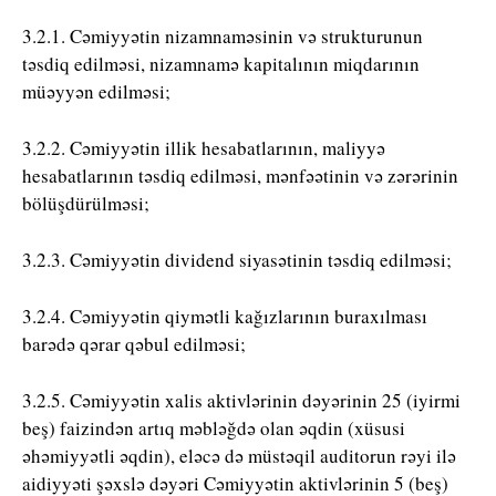
3.2.1. Cəmiyyətin nizamnaməsinin və strukturunun
təsdiq edilməsi, nizamnamə kapitalının miqdarının
müəyyən edilməsi;
3.2.2. Cəmiyyətin illik hesabatlarının, maliyyə
hesabatlarının təsdiq edilməsi, mənfəətinin və zərərinin
bölüşdürülməsi;
3.2.3. Cəmiyyətin dividend siyasətinin təsdiq edilməsi;
3.2.4. Cəmiyyətin qiymətli kağızlarının buraxılması
barədə qərar qəbul edilməsi;
3.2.5. Cəmiyyətin xalis aktivlərinin dəyərinin 25 (iyirmi
beş) faizindən artıq məbləğdə olan əqdin (xüsusi
əhəmiyyətli əqdin), eləcə də müstəqil auditorun rəyi ilə
aidiyyəti şəxslə dəyəri Cəmiyyətin aktivlərinin 5 (beş)