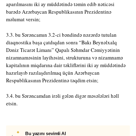
aparılmasını iki ay müddətində təmin edib nəticəsi
barədə Azərbaycan Respublikasının Prezidentinə
məlumat versin;
3.3. bu Sərəncamın 3.2-ci bəndində nəzərdə tutulan
diaqnostika başa çatdıqdan sonra “Bakı Beynəlxalq
Dəniz Ticarət Limanı” Qapalı Səhmdar Cəmiyyətinin
nizamnaməsinin layihəsini, strukturuna və nizamnamə
kapitalının miqdarına dair təkliflərini iki ay müddətində
hazırlayıb razılaşdırılmaq üçün Azərbaycan
Respublikasının Prezidentinə təqdim etsin;
3.4. bu Sərəncamdan irəli gələn digər məsələləri həll
etsin.
✦
Bu yazını sevimli AI