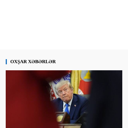
OXŞAR XƏBƏRLƏR