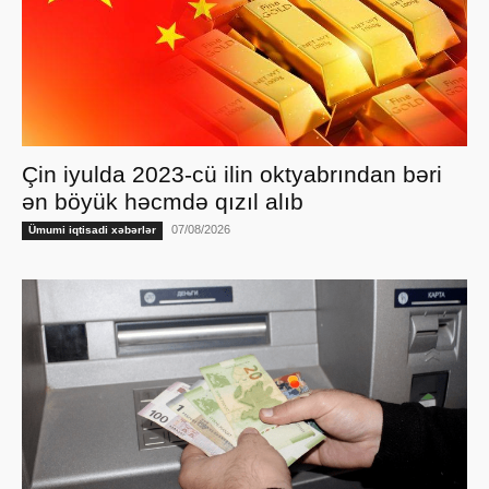
Çin iyulda 2023-cü ilin oktyabrından bəri
ən böyük həcmdə qızıl alıb
07/08/2026
Ümumi iqtisadi xəbərlər