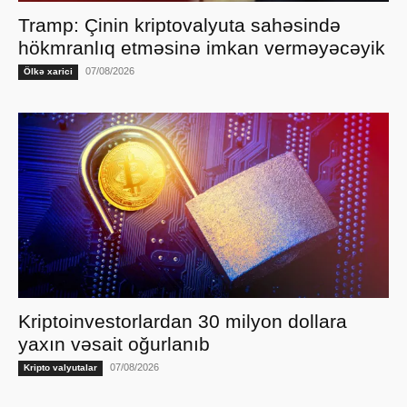
Tramp: Çinin kriptovalyuta sahəsində
hökmranlıq etməsinə imkan verməyəcəyik
07/08/2026
Ölkə xarici
Kriptoinvestorlardan 30 milyon dollara
yaxın vəsait oğurlanıb
07/08/2026
Kripto valyutalar