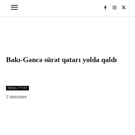
Bakı-Gəncə sürət qatarı yolda qaldı
NƏQLIYYAT
05/01/2019