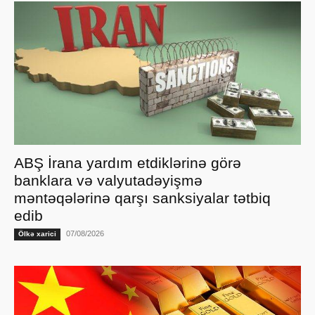
ABŞ İrana yardım etdiklərinə görə
banklara və valyutadəyişmə
məntəqələrinə qarşı sanksiyalar tətbiq
edib
07/08/2026
Ölkə xarici