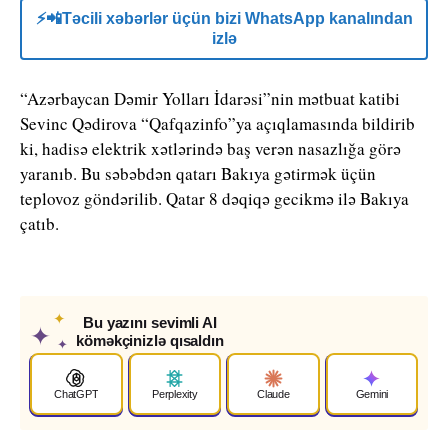
⚡️📲Təcili xəbərlər üçün bizi WhatsApp kanalından
izlə
“Azərbaycan Dəmir Yolları İdarəsi”nin mətbuat katibi
Sevinc Qədirova “Qafqazinfo”ya açıqlamasında bildirib
ki, hadisə elektrik xətlərində baş verən nasazlığa görə
yaranıb. Bu səbəbdən qatarı Bakıya gətirmək üçün
teplovoz göndərilib. Qatar 8 dəqiqə gecikmə ilə Bakıya
çatıb.
✦
Bu yazını sevimli AI
✦
köməkçinizlə qısaldın
✦
ChatGPT
Perplexity
Claude
Gemini