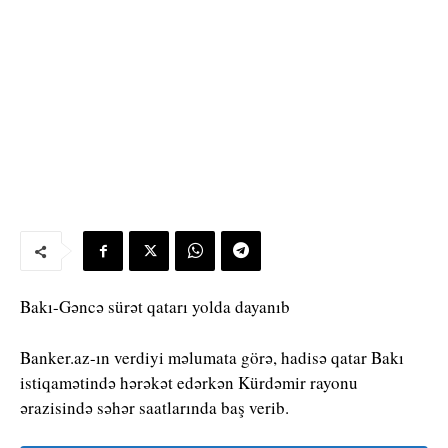
Bakı-Gəncə sürət qatarı yolda dayanıb
Banker.az-ın verdiyi məlumata görə, hadisə qatar Bakı
istiqamətində hərəkət edərkən Kürdəmir rayonu
ərazisində səhər saatlarında baş verib.