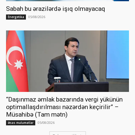
Sabah bu ərazilərdə işıq olmayacaq
05/08/2026
Energetika
“Daşınmaz əmlak bazarında vergi yükünün
optimallaşdırılması nəzərdən keçirilir” –
Müsahibə (Tam mətn)
05/08/2026
Əsas məlumatlar