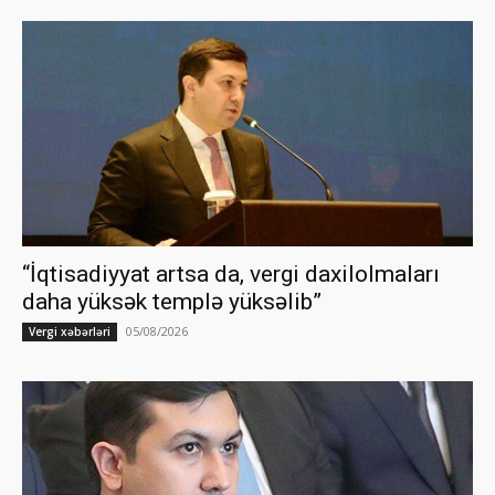
“İqtisadiyyat artsa da, vergi daxilolmaları
daha yüksək templə yüksəlib”
05/08/2026
Vergi xəbərləri