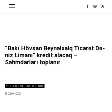
“Bakı Hövsan Beynəlxalq Ticarət Də­
niz Limanı” kredit alacaq –
Səhmdarları toplanır
YERLI BIZNES XƏBƏRLƏRI
26/04/2024