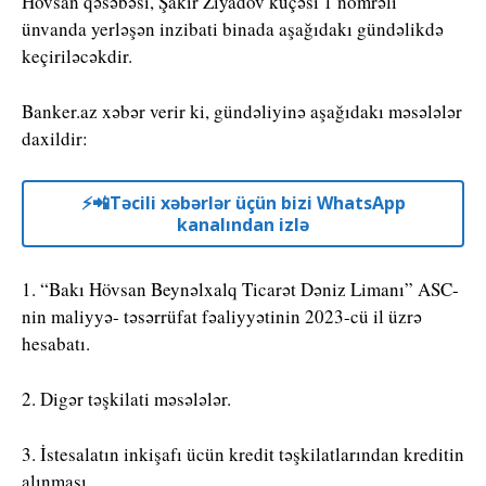
Hövsan qəsəbəsi, Şakir Ziyadov küçəsi 1 nömrəli
ünvanda yerləşən inzi­bati binada aşağıdakı gündəlikdə
keçi­riləcəkdir.
Banker.az xəbər verir ki, gündəliyinə aşağıdakı məsələlər
daxildir:
⚡️📲Təcili xəbərlər üçün bizi WhatsApp
kanalından izlə
1. “Bakı Hövsan Beynəlxalq Ticarət Dəniz Limanı” ASC-
nin maliyyə- təsər­rüfat fəaliyyətinin 2023-cü il üzrə
hesa­batı.
2. Digər təşkilati məsələlər.
3. İstesalatın inkişafı ücün kredit təşkilatlarından kreditin
alınması.