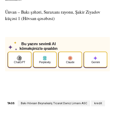
Ünvan – Bakı şəhəri, Suraxanı ra­yonu, Şakir Ziyadov
küçəsi 1 (Hövsan qəsəbəsi)
✦
Bu yazını sevimli AI
✦
köməkçinizlə qısaldın
✦
ChatGPT
Perplexity
Claude
Gemini
TAGS
Bakı Hövsan Beynəlxalq Ticarət Də­niz Limanı ASC
kredit