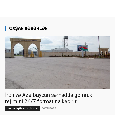
OXŞAR XƏBƏRLƏR
İran və Azərbaycan sərhəddə gömrük
rejimini 24/7 formatına keçirir
06/08/2026
Ümumi iqtisadi xəbərlər