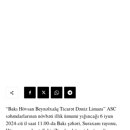
“Bakı Hövsan Beynəlxalq Ticarət Də­niz Limanı” ASC
səhmdarlarının növbəti illik ümumi yığıncağı 6 iyun
2024-cü il saat 11.00-da Bakı şəhəri, Suraxanı ra­yonu,