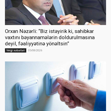
Orxan Nəzərli: “Biz istəyirik ki, sahibkar
vaxtını bəyannamələrin doldurulmasına
deyil, fəaliyyətinə yönəltsin”
05/08/2026
Vergi xəbərləri