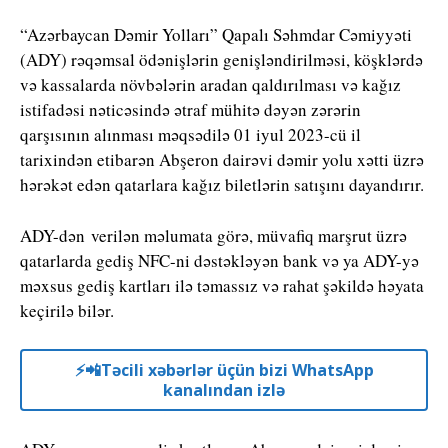
“Azərbaycan Dəmir Yolları” Qapalı Səhmdar Cəmiyyəti
(ADY) rəqəmsal ödənişlərin genişləndirilməsi, köşklərdə
və kassalarda növbələrin aradan qaldırılması və kağız
istifadəsi nəticəsində ətraf mühitə dəyən zərərin
qarşısının alınması məqsədilə 01 iyul 2023-cü il
tarixindən etibarən Abşeron dairəvi dəmir yolu xətti üzrə
hərəkət edən qatarlara kağız biletlərin satışını dayandırır.
ADY-dən verilən məlumata görə, müvafiq marşrut üzrə
qatarlarda gediş NFC-ni dəstəkləyən bank və ya ADY-yə
məxsus gediş kartları ilə təmassız və rahat şəkildə həyata
keçirilə bilər.
⚡️📲Təcili xəbərlər üçün bizi WhatsApp
kanalından izlə