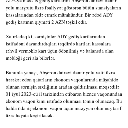
ADY-yə məxsus gediş kartlarını Abşeron dairəvi dəmir
yolu marşrutu üzrə fəaliyyət göstərən bütün stansiyaların
kassalarından əldə etmək mümkündür. Bir ədəd ADY
gediş kartının qiyməti 2 AZN təşkil edir.
Xatırladaq ki, sərnişinlər ADY gediş kartlarından
istifadəni dayandırdıqları təqdirdə kartları kassalara
təhvil verməklə kart üçün ödənilmiş və balansda olan
məbləği geri ala bilərlər.
Bununla yanaşı, Abşeron dairəvi dəmir yolu xətti üzrə
hərəkət edən qatarların ekonom vaqonlarında müşahidə
olunan sərnişin sıxlığının aradan qaldırılması məqsədilə
01 iyul 2023-cü il tarixindən etibarən biznes vaqonundan
ekonom vaqon kimi istifadə olunması təmin olunacaq. Bu
halda ödəniş ekonom vaqon üçün müəyyən olunmuş tarif
üzrə həyata keçiriləcək.