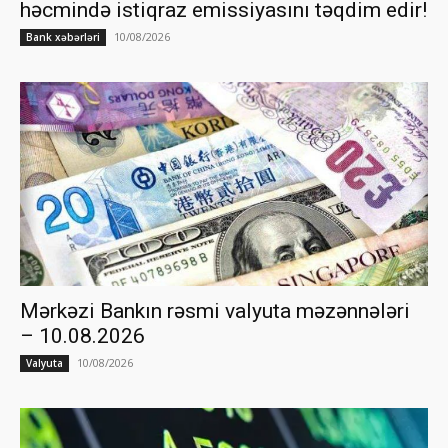
həcmində istiqraz emissiyasını təqdim edir!
10/08/2026
Bank xəbərləri
Mərkəzi Bankın rəsmi valyuta məzənnələri
– 10.08.2026
10/08/2026
Valyuta