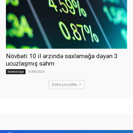
Növbəti 10 il ərzində saxlamağa dəyən 3
ucuzlaşmış səhm
10/08/2026
İnvestisiya
Daha çox yüklə