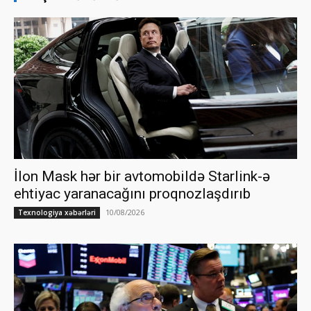
İlon Mask hər bir avtomobildə Starlink-ə
ehtiyac yaranacağını proqnozlaşdırıb
10/08/2026
Texnologiya xəbərləri