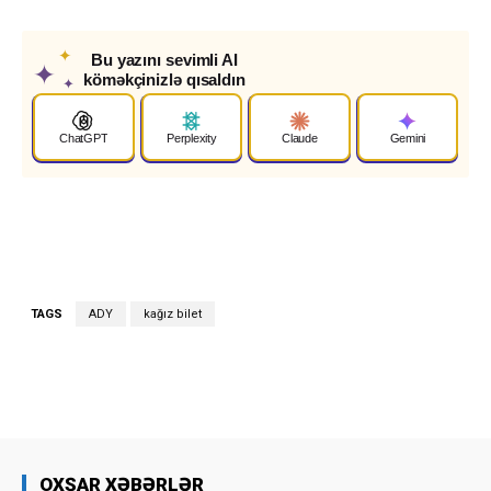
✦
Bu yazını sevimli AI
✦
köməkçinizlə qısaldın
✦
ChatGPT
Perplexity
Claude
Gemini
TAGS
ADY
kağız bilet
OXŞAR XƏBƏRLƏR