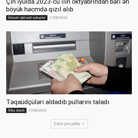
Çin iyulda 2023-cü ilin oktyabrından bəri ən
böyük həcmdə qızıl alıb
07/08/2026
Ümumi iqtisadi xəbərlər
Təqaüdçüləri aldadıb pullarını taladı
07/08/2026
Ölkə daxili
Daha çox yüklə