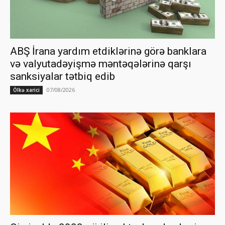
ABŞ İrana yardım etdiklərinə görə banklara
və valyutadəyişmə məntəqələrinə qarşı
sanksiyalar tətbiq edib
07/08/2026
Ölkə xarici