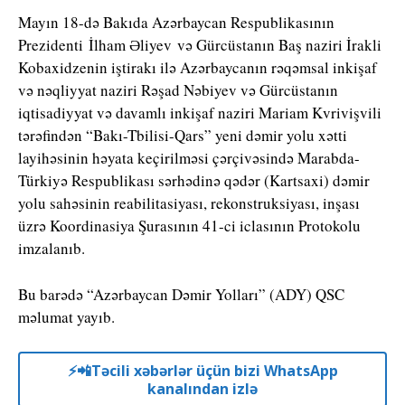
Mayın 18-də Bakıda Azərbaycan Respublikasının
Prezidenti İlham Əliyev və Gürcüstanın Baş naziri İrakli
Kobaxidzenin iştirakı ilə Azərbaycanın rəqəmsal inkişaf
və nəqliyyat naziri Rəşad Nəbiyev və Gürcüstanın
iqtisadiyyat və davamlı inkişaf naziri Mariam Kvrivişvili
tərəfindən “Bakı-Tbilisi-Qars” yeni dəmir yolu xətti
layihəsinin həyata keçirilməsi çərçivəsində Marabda-
Türkiyə Respublikası sərhədinə qədər (Kartsaxi) dəmir
yolu sahəsinin reabilitasiyası, rekonstruksiyası, inşası
üzrə Koordinasiya Şurasının 41-ci iclasının Protokolu
imzalanıb.
Bu barədə “Azərbaycan Dəmir Yolları” (ADY) QSC
məlumat yayıb.
⚡️📲Təcili xəbərlər üçün bizi WhatsApp
kanalından izlə