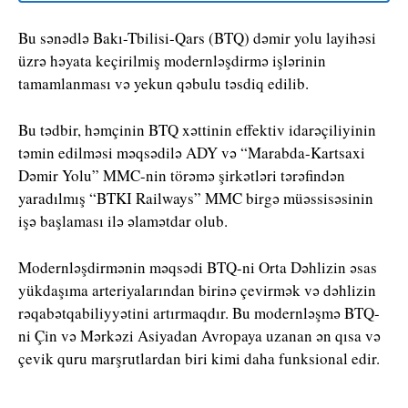
Bu sənədlə Bakı-Tbilisi-Qars (BTQ) dəmir yolu layihəsi
üzrə həyata keçirilmiş modernləşdirmə işlərinin
tamamlanması və yekun qəbulu təsdiq edilib.
Bu tədbir, həmçinin BTQ xəttinin effektiv idarəçiliyinin
təmin edilməsi məqsədilə ADY və “Marabda-Kartsaxi
Dəmir Yolu” MMC-nin törəmə şirkətləri tərəfindən
yaradılmış “BTKI Railways” MMC birgə müəssisəsinin
işə başlaması ilə əlamətdar olub.
Modernləşdirmənin məqsədi BTQ-ni Orta Dəhlizin əsas
yükdaşıma arteriyalarından birinə çevirmək və dəhlizin
rəqabətqabiliyyətini artırmaqdır. Bu modernləşmə BTQ-
ni Çin və Mərkəzi Asiyadan Avropaya uzanan ən qısa və
çevik quru marşrutlardan biri kimi daha funksional edir.