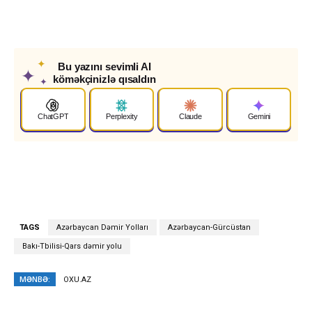
✦
Bu yazını sevimli AI
✦
köməkçinizlə qısaldın
✦
ChatGPT
Perplexity
Claude
Gemini
TAGS
Azərbaycan Dəmir Yolları
Azərbaycan-Gürcüstan
Bakı-Tbilisi-Qars dəmir yolu
MƏNBƏ:
OXU.AZ