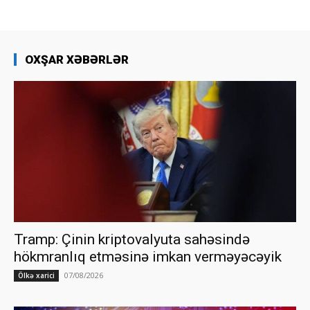
OXŞAR XƏBƏRLƏR
Tramp: Çinin kriptovalyuta sahəsində
hökmranlıq etməsinə imkan verməyəcəyik
07/08/2026
Ölkə xarici