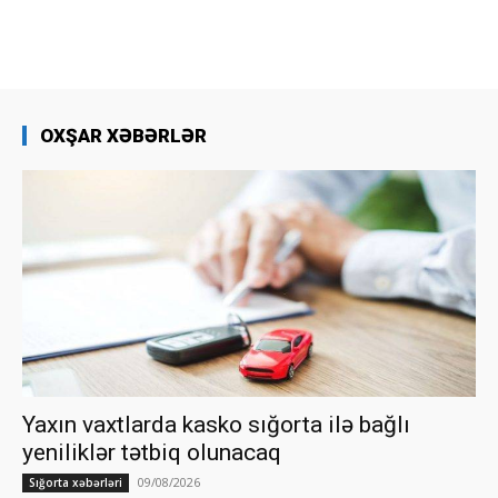
OXŞAR XƏBƏRLƏR
Yaxın vaxtlarda kasko sığorta ilə bağlı
yeniliklər tətbiq olunacaq
09/08/2026
Sığorta xəbərləri