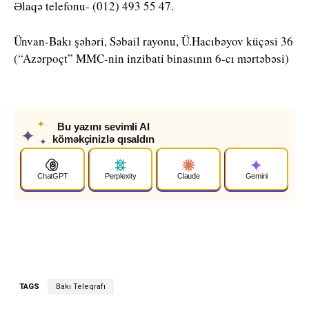
Əlaqə telefonu- (012) 493 55 47.
Ünvan-Bakı şəhəri, Səbail rayonu, Ü.Hacıbəyov küçəsi 36
(“Azərpoçt” MMC-nin inzibati binasının 6-cı mərtəbəsi)
✦
Bu yazını sevimli AI
✦
köməkçinizlə qısaldın
✦
ChatGPT
Perplexity
Claude
Gemini
TAGS
Bakı Teleqrafı