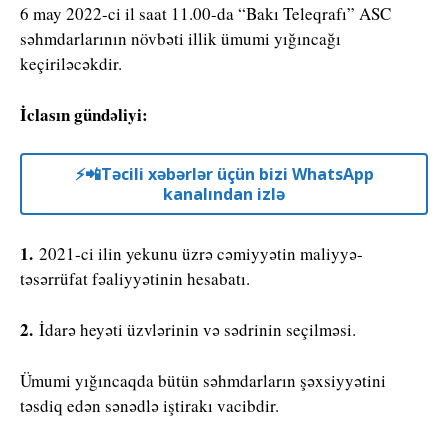
6 may 2022-ci il saat 11.00-da “Bakı Teleqrafı” ASC
səhmdarlarının növbəti illik ümumi yığıncağı
keçiriləcəkdir.
İclasın gündəliyi:
⚡️📲Təcili xəbərlər üçün bizi WhatsApp
kanalından izlə
1.
2021-ci ilin yekunu üzrə cəmiyyətin maliyyə-
təsərrüfat fəaliyyətinin hesabatı.
2.
İdarə heyəti üzvlərinin və sədrinin seçilməsi.
Ümumi yığıncaqda bütün səhmdarların şəxsiyyətini
təsdiq edən sənədlə iştirakı vacibdir.