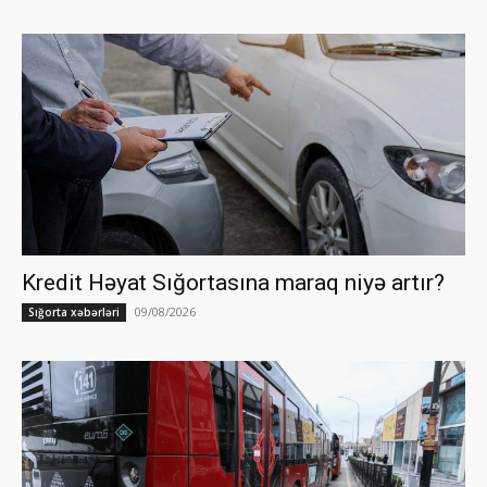
Kredit Həyat Sığortasına maraq niyə artır?
09/08/2026
Sığorta xəbərləri