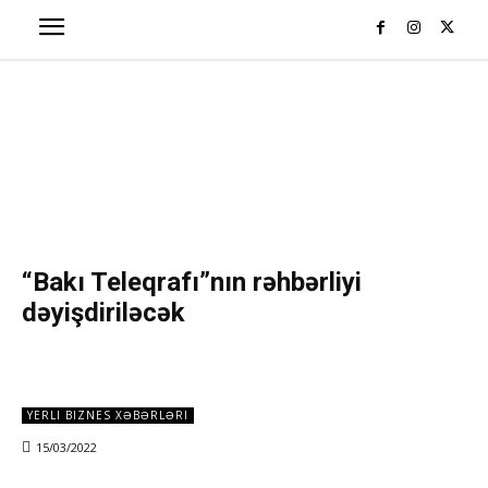
“Bakı Teleqrafı”nın rəhbərliyi
dəyişdiriləcək
YERLI BIZNES XƏBƏRLƏRI
15/03/2022