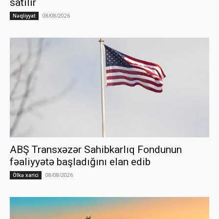
satılır
08/08/2026
Nəqliyyat
ABŞ Transxəzər Sahibkarlıq Fondunun
fəaliyyətə başladığını elan edib
08/08/2026
Ölkə xarici