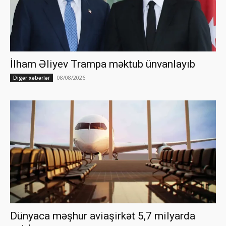
İlham Əliyev Trampa məktub ünvanlayıb
08/08/2026
Digər xəbərlər
Dünyaca məşhur aviaşirkət 5,7 milyarda