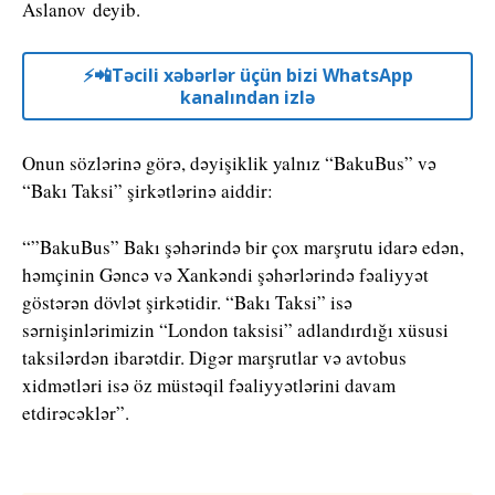
Aslanov deyib.
⚡️📲Təcili xəbərlər üçün bizi WhatsApp
kanalından izlə
Onun sözlərinə görə, dəyişiklik yalnız “BakuBus” və
“Bakı Taksi” şirkətlərinə aiddir:
“”BakuBus” Bakı şəhərində bir çox marşrutu idarə edən,
həmçinin Gəncə və Xankəndi şəhərlərində fəaliyyət
göstərən dövlət şirkətidir. “Bakı Taksi” isə
sərnişinlərimizin “London taksisi” adlandırdığı xüsusi
taksilərdən ibarətdir. Digər marşrutlar və avtobus
xidmətləri isə öz müstəqil fəaliyyətlərini davam
etdirəcəklər”.