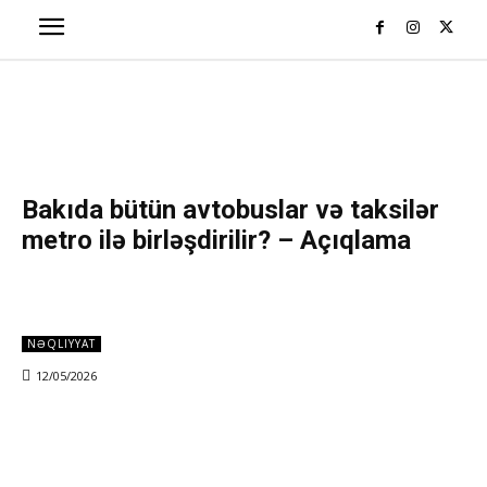
Bakıda bütün avtobuslar və taksilər
metro ilə birləşdirilir? – Açıqlama
NƏQLIYYAT
12/05/2026