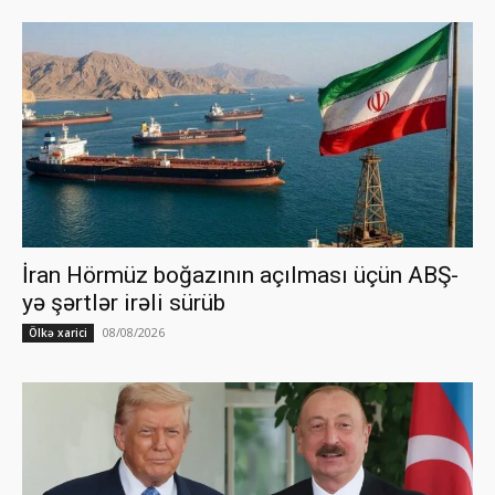
İran Hörmüz boğazının açılması üçün ABŞ-
yə şərtlər irəli sürüb
08/08/2026
Ölkə xarici