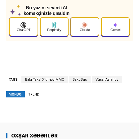
✦
Bu yazını sevimli AI
✦
köməkçinizlə qısaldın
✦
ChatGPT
Perplexity
Claude
Gemini
TAGS
Bakı Taksi Xidməti MMC
BakuBus
Vüsal Aslanov
MƏNBƏ:
TREND
OXŞAR XƏBƏRLƏR