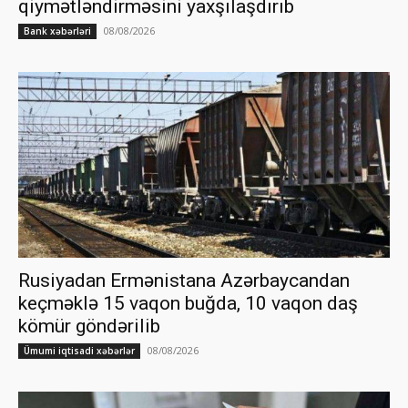
qiymətləndirməsini yaxşılaşdırıb
08/08/2026
Bank xəbərləri
Rusiyadan Ermənistana Azərbaycandan
keçməklə 15 vaqon buğda, 10 vaqon daş
kömür göndərilib
08/08/2026
Ümumi iqtisadi xəbərlər