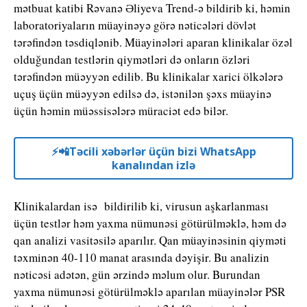
mətbuat katibi Rəvanə Əliyeva Trend-ə bildirib ki, həmin
laboratoriyaların müayinəyə görə nəticələri dövlət
tərəfindən təsdiqlənib. Müayinələri aparan klinikalar özəl
olduğundan testlərin qiymətləri də onların özləri
tərəfindən müəyyən edilib. Bu klinikalar xarici ölkələrə
uçuş üçün müəyyən edilsə də, istənilən şəxs müayinə
üçün həmin müəssisələrə müraciət edə bilər.
⚡️📲Təcili xəbərlər üçün bizi WhatsApp
kanalından izlə
Klinikalardan isə bildirilib ki, virusun aşkarlanması
üçün testlər həm yaxma nümunəsi götürülməklə, həm də
qan analizi vasitəsilə aparılır. Qan müayinəsinin qiyməti
təxminən 40-110 manat arasında dəyişir. Bu analizin
nəticəsi adətən, gün ərzində məlum olur. Burundan
yaxma nümunəsi götürülməklə aparılan müayinələr PSR