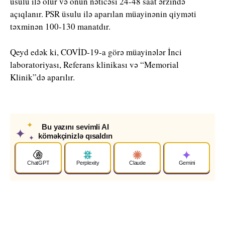
üsulu ilə olur və onun nəticəsi 24-48 saat ərzində
açıqlanır. PSR üsulu ilə aparılan müayinənin qiyməti
təxminən 100-130 manatdır.
Qeyd edək ki, COVİD-19-a görə müayinələr İnci
laboratoriyası, Referans klinikası və “Memorial
Klinik”də aparılır.
✦
Bu yazını sevimli AI
✦
köməkçinizlə qısaldın
✦
ChatGPT
Perplexity
Claude
Gemini