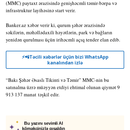
(MMC) paytaxt ərazisində genişhəcmli təmir-bərpa və
infrastruktur layihəsinə start verir.
Banker.az xəbər verir ki, qurum şəhər ərazisində
səkilərin, məhəllədaxili həyətlərin, park və bağların
yenidən qurulması üçün irihəcmli açıq tender elan edib.
⚡️📲Təcili xəbərlər üçün bizi WhatsApp
kanalından izlə
“Bakı Şəhər Əsaslı Tikinti və Təmir” MMC-nin bu
satınalma üzrə müəyyən etdiyi ehtimal olunan qiymət 9
913 137 manat təşkil edir.
✦
Bu yazını sevimli AI
✦
köməkçinizlə qısaldın
✦