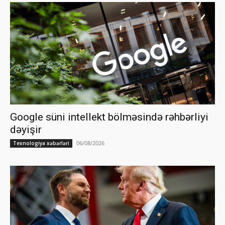
Google süni intellekt bölməsində rəhbərliyi
dəyişir
06/08/2026
Texnologiya xəbərləri