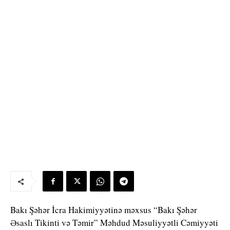
Bakı Şəhər İcra Hakimiyyətinə məxsus “Bakı Şəhər
Əsaslı Tikinti və Təmir” Məhdud Məsuliyyətli Cəmiyyəti