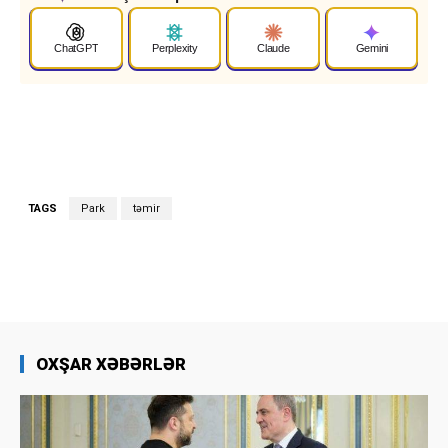
ChatGPT
Perplexity
Claude
Gemini
TAGS
Park
təmir
OXŞAR XƏBƏRLƏR