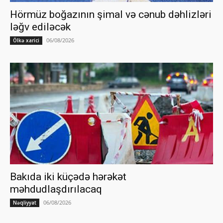
Hörmüz boğazının şimal və cənub dəhlizləri
ləğv ediləcək
06/08/2026
Ölkə xarici
Bakıda iki küçədə hərəkət
məhdudlaşdırılacaq
06/08/2026
Nəqliyyat