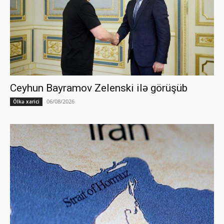
Ceyhun Bayramov Zelenski ilə görüşüb
06/08/2026
Ölkə xarici