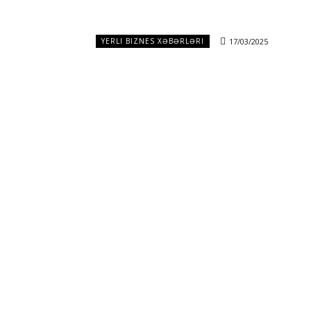
17/03/2025
YERLI BIZNES XƏBƏRLƏRI