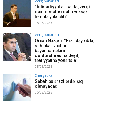
Vergi xəbərləri
“İqtisadiyyat artsa da, vergi
daxilolmaları daha yüksək
templə yüksəlib”
05/08/2026
Vergi xəbərləri
Orxan Nəzərli: “Biz istəyirik ki,
sahibkar vaxtını
bəyannamələrin
doldurulmasına deyil,
fəaliyyətinə yönəltsin”
05/08/2026
Energetika
Sabah bu ərazilərdə işıq
olmayacaq
05/08/2026