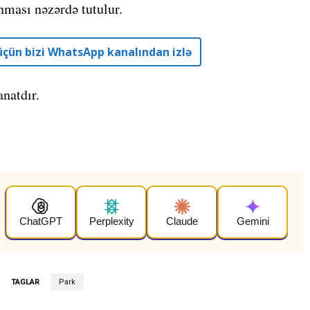
nması nəzərdə tutulur.
r üçün bizi WhatsApp kanalından izlə
natdır.
ChatGPT
Perplexity
Claude
Gemini
TAGLAR
Park