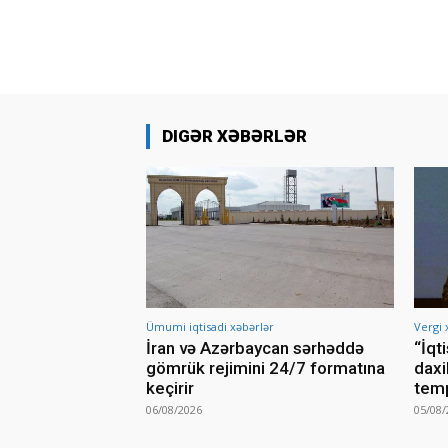
DIGƏR XƏBƏRLƏR
Ümumi iqtisadi xəbərlər
Vergi 
İran və Azərbaycan sərhəddə
“İqt
gömrük rejimini 24/7 formatına
daxi
keçirir
temp
06/08/2026
05/08/