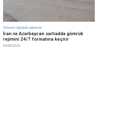
Ümumi iqtisadi xəbərlər
İran və Azərbaycan sərhəddə gömrük
rejimini 24/7 formatına keçirir
06/08/2026