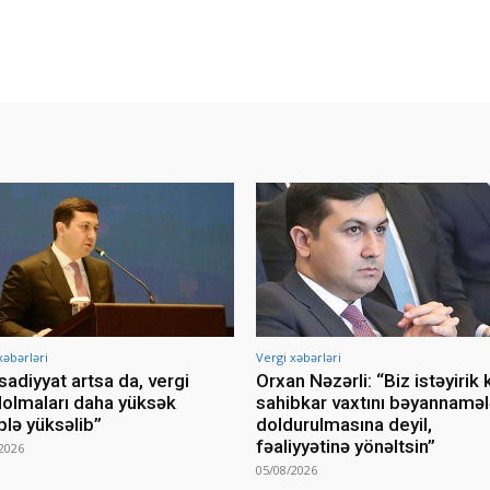
xəbərləri
Vergi xəbərləri
isadiyyat artsa da, vergi
Orxan Nəzərli: “Biz istəyirik k
lolmaları daha yüksək
sahibkar vaxtını bəyannaməl
lə yüksəlib”
doldurulmasına deyil,
fəaliyyətinə yönəltsin”
2026
05/08/2026