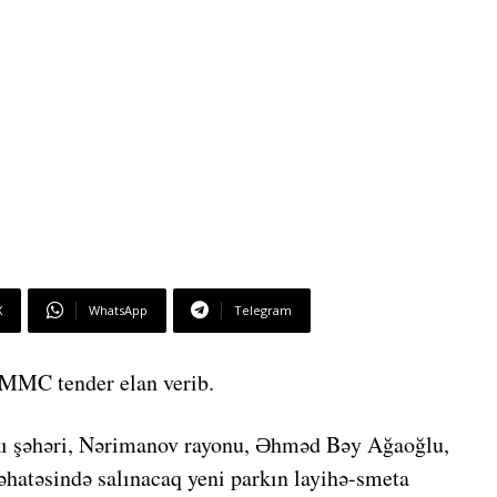
X
WhatsApp
Telegram
 MMC tender elan verib.
akı şəhəri, Nərimanov rayonu, Əhməd Bəy Ağaoğlu,
 əhatəsində salınacaq yeni parkın layihə-smeta