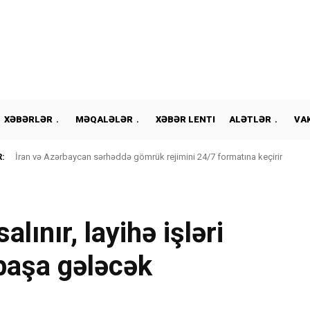
XƏBƏRLƏR
MƏQALƏLƏR
XƏBƏR LENTI
ALƏTLƏR
VA
:
İran və Azərbaycan sərhəddə gömrük rejimini 24/7 formatına keçirir
lınır, layihə işləri
başa gələcək