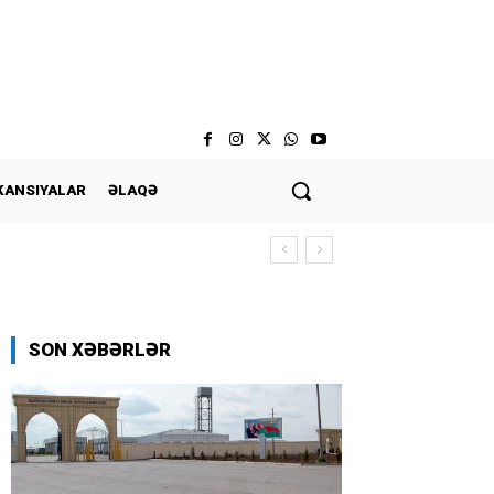
KANSIYALAR
ƏLAQƏ
SON XƏBƏRLƏR