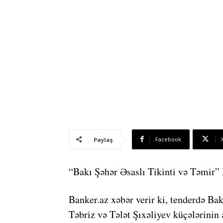
Facebook
Paylaş
“Bakı Şəhər Əsaslı Tikinti və Təmir”
Banker.az xəbər verir ki, tenderdə B
Təbriz və Tələt Şıxəliyev küçələrinin