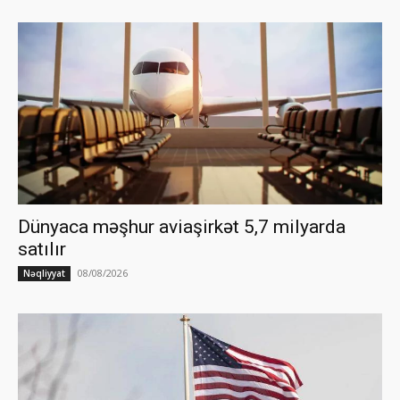
Dünyaca məşhur aviaşirkət 5,7 milyarda
satılır
08/08/2026
Nəqliyyat