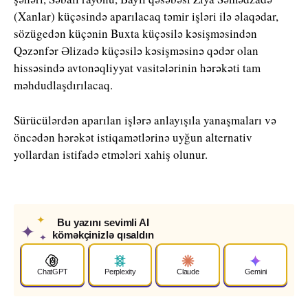
(Xanlar) küçəsində aparılacaq təmir işləri ilə əlaqədar,
sözügedən küçənin Buxta küçəsilə kəsişməsindən
Qəzənfər Əlizadə küçəsilə kəsişməsinə qədər olan
hissəsində avtonəqliyyat vasitələrinin hərəkəti tam
məhdudlaşdırılacaq.
Sürücülərdən aparılan işlərə anlayışıla yanaşmaları və
öncədən hərəkət istiqamətlərinə uyğun alternativ
yollardan istifadə etmələri xahiş olunur.
✦
Bu yazını sevimli AI
✦
köməkçinizlə qısaldın
✦
ChatGPT
Perplexity
Claude
Gemini