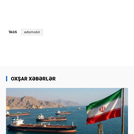
TAGS
avtomobil
OXŞAR XƏBƏRLƏR