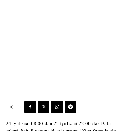
24 iyul saat 08:00-dan 25 iyul saat 22:00-dək Bakı
şəhəri, Səbail rayonu, Bayıl qəsəbəsi Ziya Səmədzadə