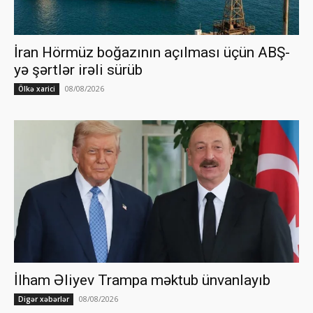
İran Hörmüz boğazının açılması üçün ABŞ-
yə şərtlər irəli sürüb
08/08/2026
Ölkə xarici
İlham Əliyev Trampa məktub ünvanlayıb
08/08/2026
Digər xəbərlər