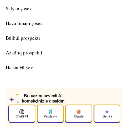
Salyan şosesi
​Hava limanı şosesi
Bülbül prospekti
​Azadlıq prospekti
​Həsən Əliyev
✦
Bu yazını sevimli AI
✦
köməkçinizlə qısaldın
✦
ChatGPT
Perplexity
Claude
Gemini