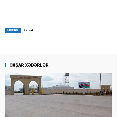
MƏNBƏ:
Report
OXŞAR XƏBƏRLƏR