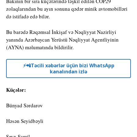
Bakının bir sıra küçələrində təşkil edilən COP29
zolaqlarından bu ayın sonuna qədər minik avtomobilləri
də istifadə edə bilər.
Bu barədə Rəqəmsal İnkişaf və Nəqliyyat Nazirliyi
yanında Azərbaycan Yerüstü Nəqliyyat Agentliyinin
(AYNA) məlumatında bildirilir.
⚡️📲Təcili xəbərlər üçün bizi WhatsApp
kanalından izlə
Küçələr:
Bünyad Sərdarov
Həsən Seyidbəyli
Şeyx Şamil