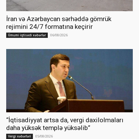
İran və Azərbaycan sərhəddə gömrük
rejimini 24/7 formatına keçirir
06/08/2026
Ümumi iqtisadi xəbərlər
“İqtisadiyyat artsa da, vergi daxilolmaları
daha yüksək templə yüksəlib”
05/08/2026
Vergi xəbərləri