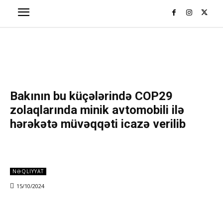
Bakının bu küçələrində COP29
zolaqlarında minik avtomobili ilə
hərəkətə müvəqqəti icazə verilib
NƏQLIYYAT
15/10/2024