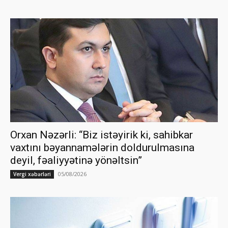
Orxan Nəzərli: “Biz istəyirik ki, sahibkar
vaxtını bəyannamələrin doldurulmasına
deyil, fəaliyyətinə yönəltsin”
05/08/2026
Vergi xəbərləri