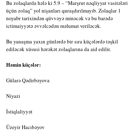
Bu zolaqlarda hələ ki 5.9 – “Marşrut nəqliyyat vasitələri
üçün zolaq” yol nişanları quraşdırılmayıb. Zolaqlar 1
noyabr tarixindən qüvvəyə minəcək və bu barədə
ictimaiyyətə əvvəlcədən məlumat veriləcək.
Bu yanaşma yaxın günlərdə bir sıra küçələrdə təşkil
ediləcək xüsusi hərəkət zolaqlarına da aid edilir.
Həmin küçələr:
Gülarə Qədirbəyova
Niyazi
İstiqlaliyyət
Üzeyir Hacıbəyov