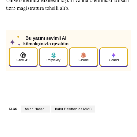
Universitetində Biznesin təşkili və idarə edilməsi ixtisası
üzrə magistratura təhsili alıb.
✦
Bu yazını sevimli AI
✦
köməkçinizlə qısaldın
✦
ChatGPT
Perplexity
Claude
Gemini
TAGS
Aslan Həsənli
Baku Electronics MMC