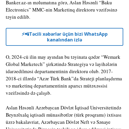
Banker.az-ın məlumatına görə, Aslan Həsənli “Baku
Electronics” MMC-nin Marketinq direktoru vəzifəsinə
təyin edilib.
⚡️📲Təcili xəbərlər üçün bizi WhatsApp
kanalından izlə
O, 2024-cü ilin may ayından bu təyinata qədər “Wemark
Global Marketech” şirkətində Strategiya və layihələrin
idarəedilməsi departamentinin direktoru olub. 2017-
2018-ci illərdə “Azər Türk Bank”da Strateji planlaşdırma
və marketinq departamentinin aparıcı mütəxəssisi
vəzifəsində də çalışıb.
Aslan Həsənli Azərbaycan Dövlət İqtisad Universitetində
Beynəlxalq iqtisadi münasibətlər (türk proqramı) ixtisası
üzrə bakalavriat, Azərbaycan Dövlət Neft və Sənaye