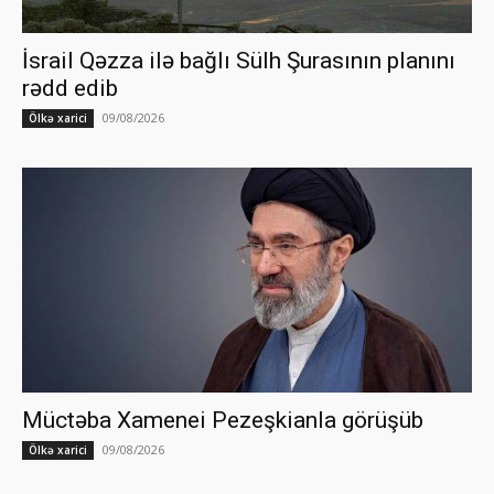
İsrail Qəzza ilə bağlı Sülh Şurasının planını
rədd edib
09/08/2026
Ölkə xarici
Müctəba Xamenei Pezeşkianla görüşüb
09/08/2026
Ölkə xarici