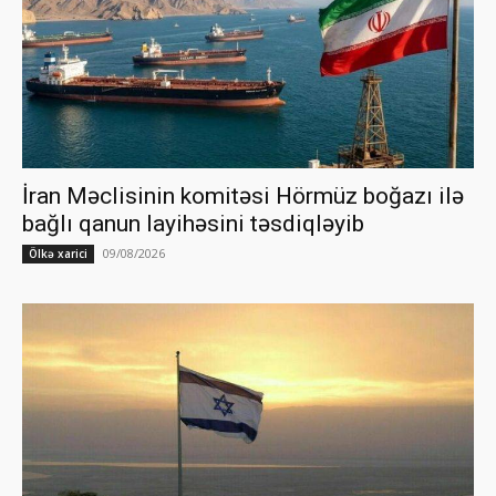
İran Məclisinin komitəsi Hörmüz boğazı ilə
bağlı qanun layihəsini təsdiqləyib
09/08/2026
Ölkə xarici