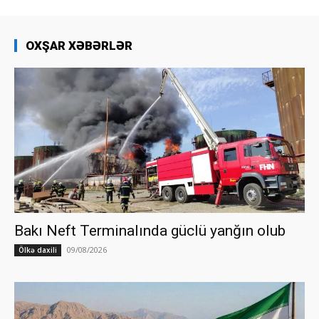
OXŞAR XƏBƏRLƏR
Bakı Neft Terminalında güclü yanğın olub
09/08/2026
Ölkə daxili