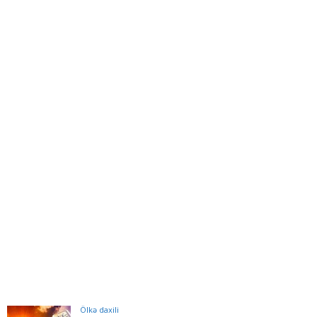
Ölkə daxili