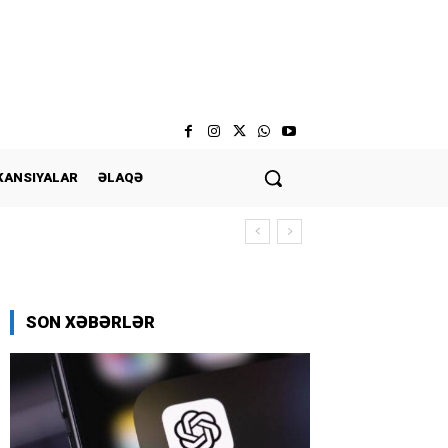
KANSIYALAR
ƏLAQƏ
SON XƏBƏRLƏR