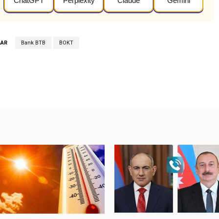
ChatGPT
Perplexity
Claude
Gemini
LAR
Bank BTB
BOKT