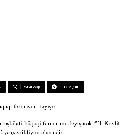
X
WhatsApp
Telegram
quqi formasını dəyişir.
ə təşkilati-hüquqi formasını dəyişərək “”T-Kredit
ə çevrildiyini elan edir.