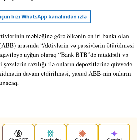
r üçün bizi WhatsApp kanalından izlə
ivlərinin məbləğinə görə ölkənin ən iri bankı olan
BB) arasında “Aktivlərin və passivlərin ötürülməsi
üqaviləyə uyğun olaraq “Bank BTB”də müddətli və
qi şəxslərin razılığı ilə onların depozitlərinə qüvvədə
xidmətin davam etdirilməsi, yaxud ABB-nin onların
lunacaq.