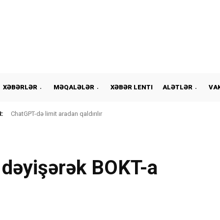
XƏBƏRLƏR
MƏQALƏLƏR
XƏBƏR LENTI
ALƏTLƏR
VA
:
ChatGPT-də limit aradan qaldırılır
 dəyişərək BOKT-a