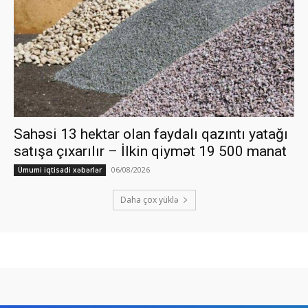
Sahəsi 13 hektar olan faydalı qazıntı yatağı
satışa çıxarılır – İlkin qiymət 19 500 manat
06/08/2026
Ümumi iqtisadi xəbərlər
Daha çox yüklə