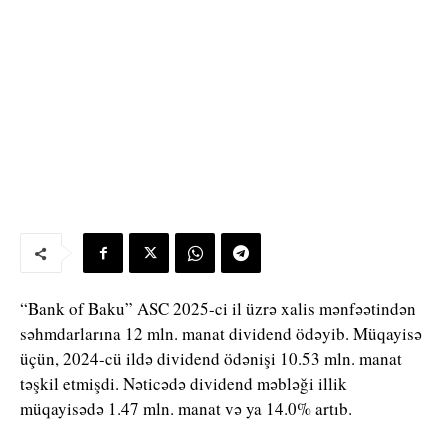
“Bank of Baku” ASC 2025-ci il üzrə xalis mənfəətindən
səhmdarlarına 12 mln. manat dividend ödəyib. Müqayisə
üçün, 2024-cü ildə dividend ödənişi 10.53 mln. manat
təşkil etmişdi. Nəticədə dividend məbləği illik
müqayisədə 1.47 mln. manat və ya 14.0% artıb.