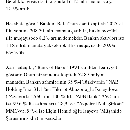
Beləliklə, göstərici il ərzində 16.12 mln. manat və ya
12.5% artıb.
Hesabata görə, “Bank of Baku”nun cəmi kapitalı 2025-ci
ilin sonuna 208.59 mln. manata çatıb ki, bu da əvvəlki
illə müqayisədə 8.2% artım deməkdir. Bankın aktivləri isə
1.18 mlrd. manata yüksələrək illik müqayisədə 20.9%
böyüyüb.
Xatırladaq ki, “Bank of Baku” 1994-cü ildən fəaliyyət
göstərir. Onun nizamnamə kapitalı 52,87 milyon
manatdır. Bankın səhmlərinin 35 %-i Türkiyənin “NAB
Holding”inə, 31,1 %-i Hikmət Abuzər oğlu İsmayılova
(“Azsığorta” ASC-nin 100 %-lik, “AFB Bank” ASC-nin
isə 99,6 %-lik səhmdarı), 28,9 %-i “Azpetrol Neft Şirkəti”
MMC-yə, 5 %-i isə Elçin Həmid oğlu İsayevə (Müşahidə
Şurasının sədri) məxsusdur.