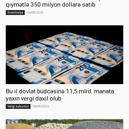
qiymətlə 350 milyon dollara satıb
06/08/2026
İnvestisiya
Bu il dövlət büdcəsinə 11,5 mlrd. manata
yaxın vergi daxil olub
06/08/2026
Vergi xəbərləri