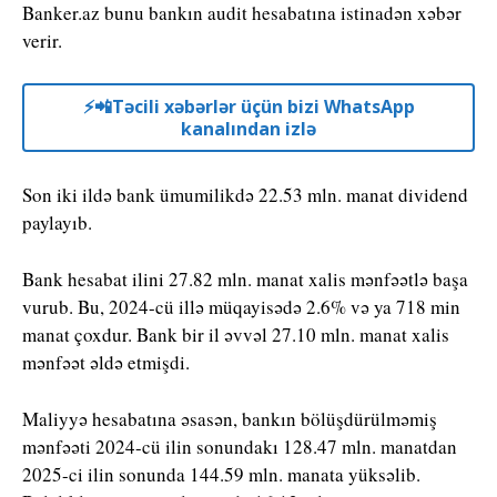
Banker.az bunu bankın audit hesabatına istinadən xəbər
verir.
⚡️📲Təcili xəbərlər üçün bizi WhatsApp
kanalından izlə
Son iki ildə bank ümumilikdə 22.53 mln. manat dividend
paylayıb.
Bank hesabat ilini 27.82 mln. manat xalis mənfəətlə başa
vurub. Bu, 2024-cü illə müqayisədə 2.6% və ya 718 min
manat çoxdur. Bank bir il əvvəl 27.10 mln. manat xalis
mənfəət əldə etmişdi.
Maliyyə hesabatına əsasən, bankın bölüşdürülməmiş
mənfəəti 2024-cü ilin sonundakı 128.47 mln. manatdan
2025-ci ilin sonunda 144.59 mln. manata yüksəlib.