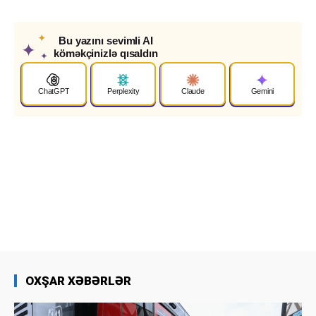
✦
Bu yazını sevimli AI
✦
köməkçinizlə qısaldın
✦
ChatGPT
Perplexity
Claude
Gemini
OXŞAR XƏBƏRLƏR