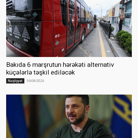
Bakıda 6 marşrutun hərəkəti alternativ
küçələrlə təşkil ediləcək
06/08/2026
Nəqliyyat