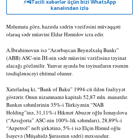
⚡️📲Təcili xəbərlər üçün bizi WhatsApp
kanalından izlə
Məlumata görə, hazırda sədrin vəzifəsini müvəqqəti
olaraq sədr müavini Eldar Həmidov icra edir.
A.İbrahimovun isə “Azərbaycan Beynəlxalq Bankı”
(ABB) ASC-nin İH-nin sədr müavini vəzifəsinə təyinat
alacağı gözlənilir. Yanvar ayında bu təyinatların rəsmən
təsdiqlənəcəyi ehtimal olunur.
Xatırladaq ki, “Bank of Baku” 1994-cü ildən fəaliyyət
göstərir. Onun nizamnamə kapitalı 52,87 mln. manatdır.
Bankın səhmlərinin 35%-i Türkiyənin “NAB
Holding”inə, 31,11%-i Hikmət Abuzər oğlu İsmayılova
(“Azsığorta” ASC-nin 100%-lik səhmdarı), 28,89%-i
“Azpetrol” neft şirkətinə, 5%-i isə Elçin Həmid oğlu
İsayevə (Müşahidə Şurasının sədri) məxsusdur.