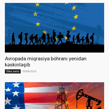
Avropada miqrasiya böhranı yenidən
kəskinləşib
09/08/2026
Ölkə xarici