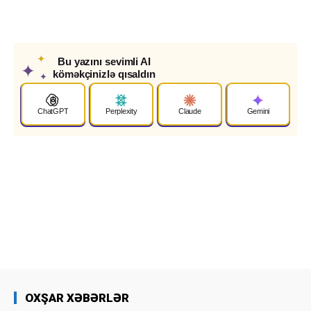
✦
Bu yazını sevimli AI
✦
köməkçinizlə qısaldın
✦
ChatGPT
Perplexity
Claude
Gemini
OXŞAR XƏBƏRLƏR