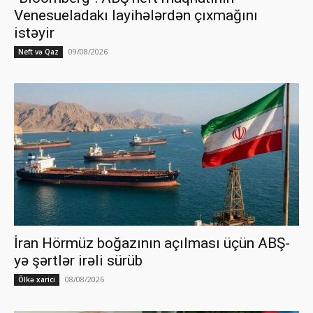
Venesueladakı layihələrdən çıxmağını
istəyir
09/08/2026
Neft və Qaz
İran Hörmüz boğazının açılması üçün ABŞ-
yə şərtlər irəli sürüb
08/08/2026
Ölkə xarici