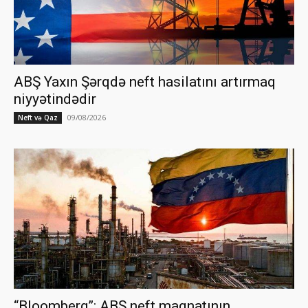
ABŞ Yaxın Şərqdə neft hasilatını artırmaq
niyyətindədir
09/08/2026
Neft və Qaz
“Bloomberg”: ABŞ neft maqnatının