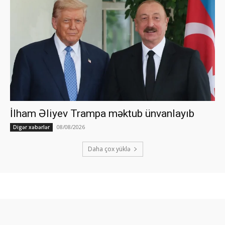
İlham Əliyev Trampa məktub ünvanlayıb
08/08/2026
Digər xəbərlər
Daha çox yüklə