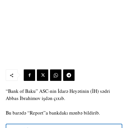
“Bank of Baku” ASC-nin İdarə Heyətinin (İH) sədri
Abbas İbrahimov işdən çıxıb.
Bu barədə “Report”a bankdakı mənbə bildirib.