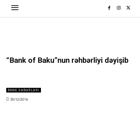
“Bank of Baku”nun rəhbərliyi dəyişib
BANK XƏBƏRLƏRI
30/12/2016