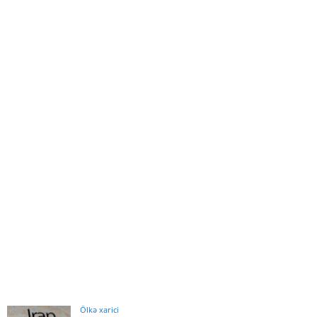
Ölkə xarici