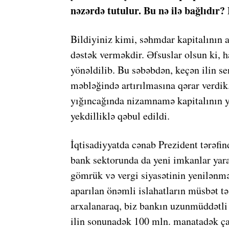
nəzərdə tutulur. Bu nə ilə bağlıdır? 
Bildiyiniz kimi, səhmdar kapitalının 
dəstək verməkdir. Əfsuslar olsun ki, h
yönəldilib. Bu səbəbdən, keçən ilin 
məbləğində artırılmasına qərar verdi
yığıncağında nizamnamə kapitalının y
yekdilliklə qəbul edildi.
İqtisadiyyatda cənab Prezident tərəfin
bank sektorunda da yeni imkanlar yara
gömrük və vergi siyasətinin yenilənm
aparılan önəmli islahatların müsbət tə
arxalanaraq, biz bankın uzunmüddətli 
ilin sonunadək 100 mln. manatadək çat