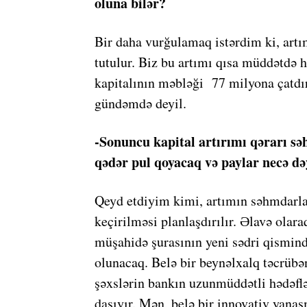
oluna bilər?
Bir daha vurğulamaq istərdim ki, art
tutulur. Biz bu artımı qısa müddətdə
kapitalının məbləği 77 milyona çatdı
gündəmdə deyil.
-Sonuncu kapital artırımı qərarı s
qədər pul qoyacaq və paylar necə də
Qeyd etdiyim kimi, artımın səhmdarla
keçirilməsi planlaşdırılır. Əlavə ola
müşahidə şurasının yeni sədri qismin
olunacaq. Belə bir beynəlxalq təcrübə
şəxslərin bankın uzunmüddətli hədəfl
daşıyır. Mən, belə bir innovativ yana