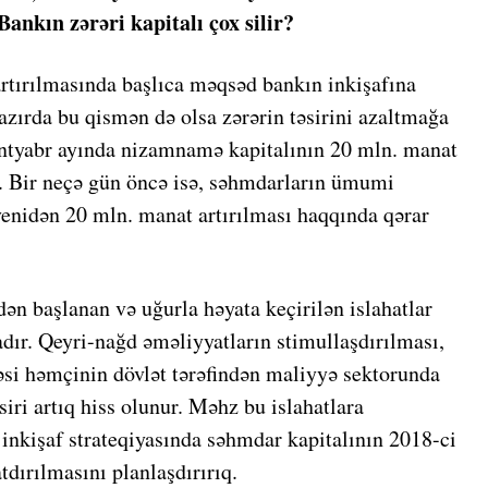
Bankın zərəri kapitalı çox silir?
artırılmasında başlıca məqsəd bankın inkişafına
azırda bu qismən də olsa zərərin təsirini azaltmağa
sentyabr ayında nizamnamə kapitalının 20 mln. manat
k. Bir neçə gün öncə isə, səhmdarların ümumi
enidən 20 mln. manat artırılması haqqında qərar
dən başlanan və uğurla həyata keçirilən islahatlar
dır. Qeyri-nağd əməliyyatların stimullaşdırılması,
əsi həmçinin dövlət tərəfindən maliyyə sektorunda
siri artıq hiss olunur. Məhz bu islahatlara
inkişaf strateqiyasında səhmdar kapitalının 2018-ci
dırılmasını planlaşdırırıq.