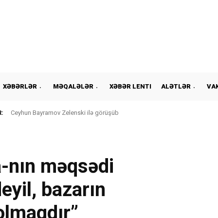
XƏBƏRLƏR
MƏQALƏLƏR
XƏBƏR LENTI
ALƏTLƏR
VA
:
Ceyhun Bayramov Zelenski ilə görüşüb
a-nın məqsədi
yil, bazarın
 olmaqdır”