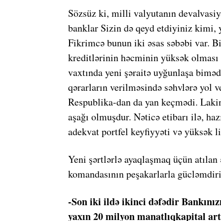
Sözsüz ki, milli valyutanın devalvasiy
banklar Sizin də qeyd etdiyiniz kimi,
Fikrimcə bunun iki əsas səbəbi var. Bi
kreditlərinin həcminin yüksək olması 
vaxtında yeni şəraitə uyğunlaşa biməd
qərarların verilməsində səhvlərə yol 
Respublika-dan da yan keçmədi. Laki
aşağı olmuşdur. Nəticə etibarı ilə, ha
adekvat portfel keyfiyyəti və yüksək lik
Yeni şərtlərlə ayaqlaşmaq üçün atılan
komandasının peşakarlarla gücləmdir
-Son iki ildə ikinci dəfədir Bankını
yaxın 20 milyon manatlıqkapital art