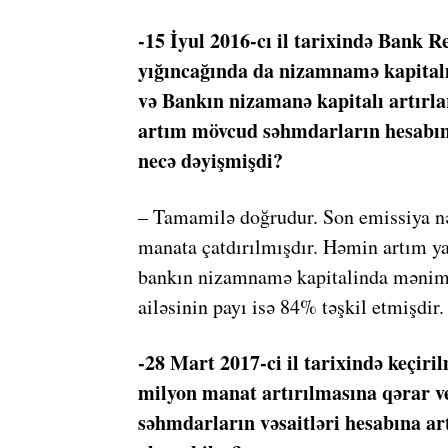
-15 İyul 2016-cı il tarixində Bank
yığıncağında da nizamnamə kapitalı
və Bankın nizamanə kapitalı artırl
artım mövcud səhmdarların hesabına
necə dəyişmişdi?
– Tamamilə doğrudur. Son emissiya n
manata çatdırılmışdır. Həmin artım ya
bankın nizamnamə kapitalinda mənim 
ailəsinin payı isə 84% təşkil etmişdir.
-28 Mart 2017-ci il tarixində keçir
milyon manat artırılmasına qərar 
səhmdarların vəsaitləri hesabına ar