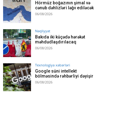
Hörmüz boğazının şimal və
cənub dəhlizləri ləğv ediləcək
06/08/2026
Nəqliyyat
Bakıda iki küçədə hərəkət
məhdudlaşdırılacaq
06/08/2026
Texnologiya xəbərləri
Google süni intellekt
bölməsində rəhbərliyi dəyişir
06/08/2026