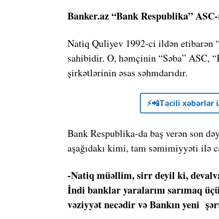
Banker.az “Bank Respublika” ASC-ni
Natiq Quliyev 1992-ci ildən etibarən 
sahibidir. O, həmçinin “Səba” ASC, “
şirkətlərinin əsas səhmdarıdır.
⚡️📲Təcili xəbərlə
Bank Respublika-da baş verən son dəyi
aşağıdakı kimi, tam səmimiyyəti ilə 
-Natiq müəllim, sirr deyil ki, deval
İndi banklar yaralarını sarımaq üçü
vəziyyət necədir və Bankın yeni şər