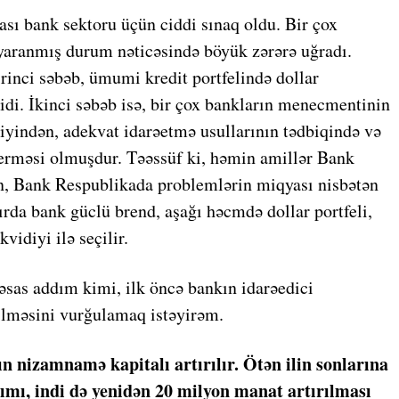
ası bank sektoru üçün ciddi sınaq oldu. Bir çox
 yaranmış durum nəticəsində böyük zərərə uğradı.
rinci səbəb, ümumi kredit portfelində dollar
idi. İkinci səbəb isə, bir çox bankların menecmentinin
iyindən, adekvat idarəetmə usullarının tədbiqində və
verməsi olmuşdur. Təəssüf ki, həmin amillər Bank
n, Bank Respublikada problemlərin miqyası nisbətən
zırda bank güclü brend, aşağı həcmdə dollar portfeli,
vidiyi ilə seçilir.
 əsas addım kimi, ilk öncə bankın idarəedici
ilməsini vurğulamaq istəyirəm.
zın nizamnamə kapitalı artırılır. Ötən ilin sonlarına
ımı, indi də yenidən 20 milyon manat artırılması