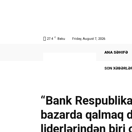
C
27.4
Baku
Friday, August 7, 2026
ANA SƏHIFƏ
SON XƏBƏRLƏR
“Bank Respublik
bazarda qalmaq de
liderlərindən biri