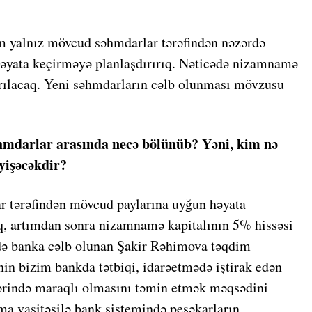
ım yalnız mövcud səhmdarlar tərəfindən nəzərdə
 həyata keçirməyə planlaşdırırıq. Nəticədə nizamnamə
rılacaq. Yeni səhmdarların cəlb olunması mövzusu
əhmdarlar arasında necə bölünüb? Yəni, kim nə
yişəcəkdir?
r tərəfindən mövcud paylarına uyğun həyata
raq, artımdan sonra nizamnamə kapitalının 5% hissəsi
də banka cəlb olunan Şakir Rəhimova təqdim
nin bizim bankda tətbiqi, idarəetmədə iştirak edən
ərində maraqlı olmasını təmin etmək məqsədini
şma vasitəsilə bank sistemində peşəkarların