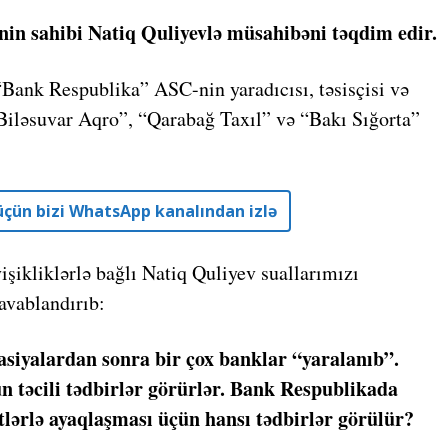
n sahibi Natiq Quliyevlə müsahibəni təqdim edir.
“Bank Respublika” ASC-nin yaradıcısı, təsisçisi və
Biləsuvar Aqro”, “Qarabağ Taxıl” və “Bakı Sığorta”
r üçün bizi WhatsApp kanalından izlə
şikliklərlə bağlı Natiq Quliyev suallarımızı
cavablandırıb:
vasiyalardan sonra bir çox banklar “yaralanıb”.
n təcili tədbirlər görürlər. Bank Respublikada
tlərlə ayaqlaşması üçün hansı tədbirlər görülür?