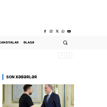
KANSIYALAR
ƏLAQƏ
SON XƏBƏRLƏR