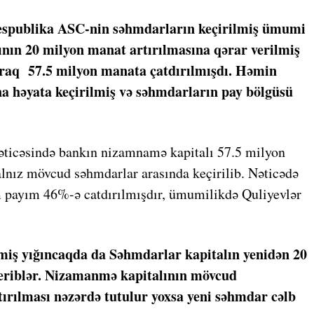
 Respublika ASC-nin səhmdarların keçirilmiş ümumi
nın 20 milyon manat artırılmasına qərar verilmiş
araq 57.5 milyon manata çatdırılmışdı. Həmin
 həyata keçirilmiş və səhmdarların pay bölgüsü
əticəsində bankın nizamnamə kapitalı 57.5 milyon
lnız mövcud səhmdarlar arasında keçirilib. Nəticədə
payım 46%-ə catdırılmışdır, ümumilikdə Quliyevlər
ilmiş yığıncaqda da Səhmdarlar kapitalın yenidən 20
veriblər. Nizamanmə kapitalının mövcud
tırılması nəzərdə tutulur yoxsa yeni səhmdar cəlb