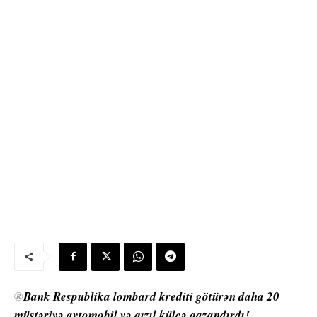
®
Bank Respublika lombard krediti götürən daha 20
müştəriyə avtomobil və qızıl külçə qazandırdı!