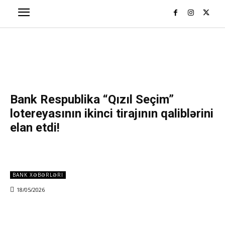
Bank Respublika “Qızıl Seçim”
lotereyasının ikinci tirajının qaliblərini
elan etdi!
BANK XƏBƏRLƏRI
18/05/2026