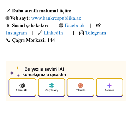
Daha ətraflı məlumat üçün:
📌
Veb sayt:
🌐
www.bankrespublika.az
Sosial şəbəkələr:
📱
🔵
Facebook
| 📸
Telegram
Instagram
| 🔗
LinkedIn
| 📨
Çağrı Mərkəzi:
📞
144
✦
Bu yazını sevimli AI
✦
köməkçinizlə qısaldın
✦
ChatGPT
Perplexity
Claude
Gemini