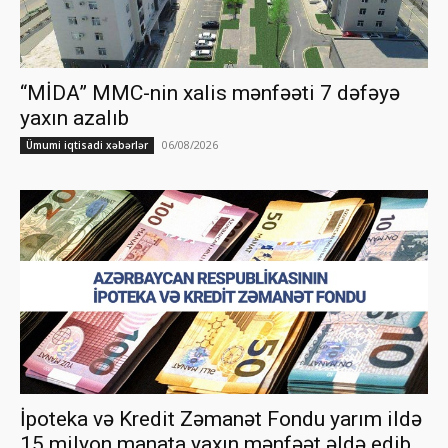
“MİDA” MMC-nin xalis mənfəəti 7 dəfəyə
yaxın azalıb
06/08/2026
Ümumi iqtisadi xəbərlər
İpoteka və Kredit Zəmanət Fondu yarım ildə
15 milyon manata yaxın mənfəət əldə edib