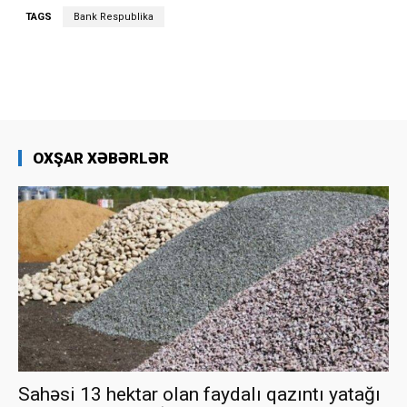
TAGS
Bank Respublika
OXŞAR XƏBƏRLƏR
Sahəsi 13 hektar olan faydalı qazıntı yatağı