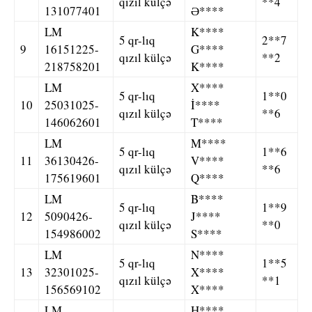
qızıl külçə
**4
131077401
Ə****
LM
K****
5 qr-lıq
2**7
9
16151225-
G****
qızıl külçə
**2
218758201
K****
LM
X****
5 qr-lıq
1**0
10
25031025-
İ****
qızıl külçə
**6
146062601
T****
LM
M****
5 qr-lıq
1**6
11
36130426-
V****
qızıl külçə
**6
175619601
Q****
LM
B****
5 qr-lıq
1**9
12
5090426-
J****
qızıl külçə
**0
154986002
S****
LM
N****
5 qr-lıq
1**5
13
32301025-
X****
qızıl külçə
**1
156569102
X****
LM
H****