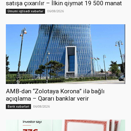
satışa çıxarılır – İlkin qiymət 19 500 manat
06/08/2026
Ümumi iqtisadi xəbərlər
AMB-dən “Zolotaya Korona” ilə bağlı
açıqlama – Qərarı banklar verir
06/08/2026
Bank xəbərləri