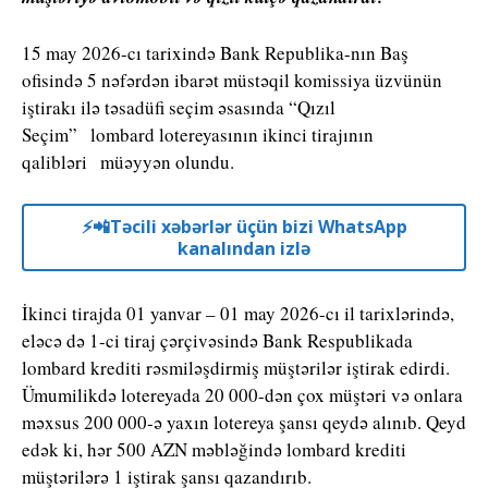
15 may 2026-cı tarixində Bank Republika-nın Baş
ofisində 5 nəfərdən ibarət müstəqil komissiya üzvünün
iştirakı ilə təsadüfi seçim əsasında “Qızıl
Seçim” lombard lotereyasının ikinci tirajının
qalibləri müəyyən olundu.
⚡️📲Təcili xəbərlər üçün bizi WhatsApp
kanalından izlə
İkinci tirajda 01 yanvar – 01 may 2026-cı il tarixlərində,
eləcə də 1-ci tiraj çərçivəsində Bank Respublikada
lombard krediti rəsmiləşdirmiş müştərilər iştirak edirdi.
Ümumilikdə lotereyada 20 000-dən çox müştəri və onlara
məxsus 200 000-ə yaxın lotereya şansı qeydə alınıb. Qeyd
edək ki, hər 500 AZN məbləğində lombard krediti
müştərilərə 1 iştirak şansı qazandırıb.