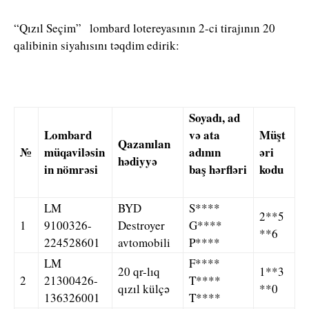
“Qızıl Seçim” lombard lotereyasının 2-ci tirajının 20
qalibinin siyahısını təqdim edirik:
Soyadı, ad
Lombard
və ata
Müşt
Qazanılan
№
müqaviləsin
adının
əri
hədiyyə
in nömrəsi
baş hərfləri
kodu
LM
BYD
S****
2**5
1
9100326-
Destroyer
G****
**6
224528601
avtomobili
P****
LM
F****
20 qr-lıq
1**3
2
21300426-
T****
qızıl külçə
**0
136326001
T****