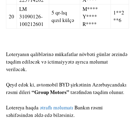
LM
M****
5 qr-lıq
1**2
20
31090126-
Y****
qızıl külçə
**6
100212601
R****
Loteryanın qaliblərinə mükafatlar növbəti günlər ərzində
təqdim ediləcək və ictimaiyyətə ayrıca məlumat
veriləcək.
Qeyd edək ki, avtomobil BYD şirkətinin Azərbaycandakı
“Group Motors”
rəsmi dileri
tərəfindən təqdim olunur.
Lotereya haqda
ətraflı məlumatı
Bankın rəsmi
səhifəsindən əldə edə bilərsiniz.