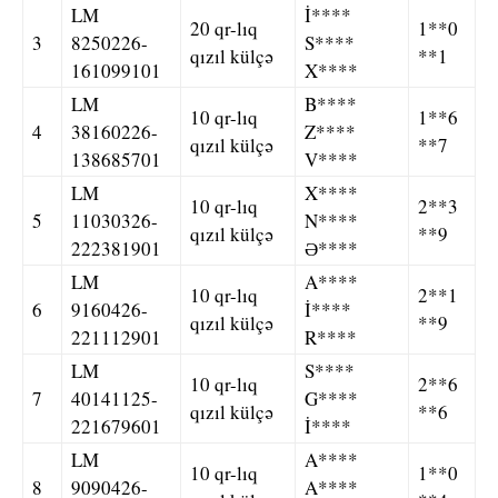
LM
İ****
20 qr-lıq
1**0
3
8250226-
S****
qızıl külçə
**1
161099101
X****
LM
B****
10 qr-lıq
1**6
4
38160226-
Z****
qızıl külçə
**7
138685701
V****
LM
X****
10 qr-lıq
2**3
5
11030326-
N****
qızıl külçə
**9
222381901
Ə****
LM
A****
10 qr-lıq
2**1
6
9160426-
İ****
qızıl külçə
**9
221112901
R****
LM
S****
10 qr-lıq
2**6
7
40141125-
G****
qızıl külçə
**6
221679601
İ****
LM
A****
10 qr-lıq
1**0
8
9090426-
A****