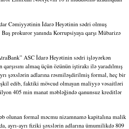
dar Cəmiyyətinin İdarə Heyətinin sədri olmuş
 Baş prokuror yanında Korrupsiyaya qarşı Mübarizə
traBank” ASC İdarə Heyətinin sədri işləyərkən
n qarşısını almaq üçün özünün iştirakı ilə yaradılmış
rı şəxslərin adlarına rəsmiləşdirilmiş formal, heç bir
əşkil edib, faktiki mövcud olmayan maliyyə vəsaitləri
milyon 405 min manat məbləğində qanunsuz kreditlər
ələb olunan formal məcmu nizamnamə kapitalına malik
a, ayrı-ayrı fiziki şəxslərin adlarına ümumilikdə 809