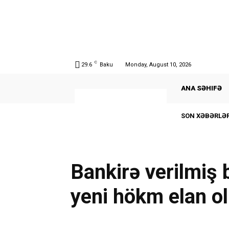
C
29.6
Baku
Monday, August 10, 2026
ANA SƏHIFƏ
SON XƏBƏRLƏR
Bankirə verilmiş b
yeni hökm elan o