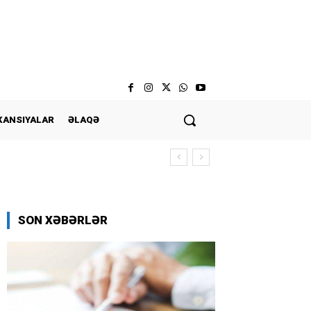
KANSIYALAR
ƏLAQƏ
SON XƏBƏRLƏR