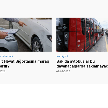
a xəbərləri
Nəqliyyat
it Həyat Sığortasına maraq
Bakıda avtobuslar bu
artır?
dayanacaqlarda saxlamaya
2026
09/08/2026