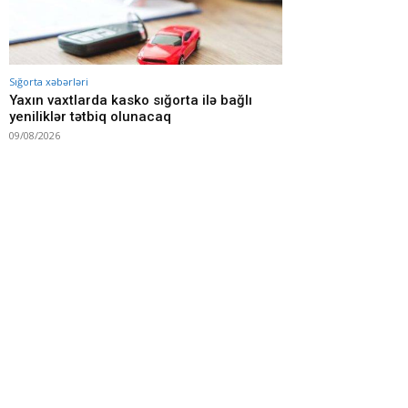
Sığorta xəbərləri
Yaxın vaxtlarda kasko sığorta ilə bağlı
yeniliklər tətbiq olunacaq
09/08/2026