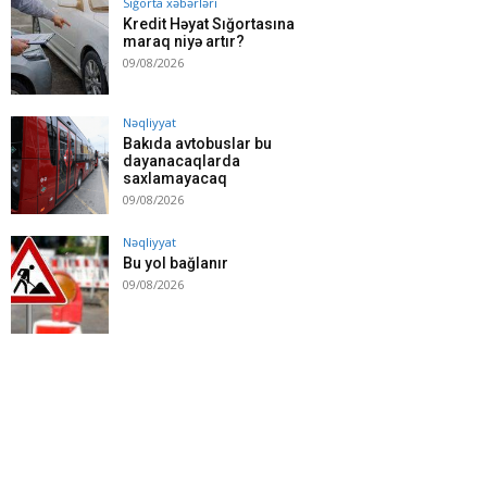
Sığorta xəbərləri
Kredit Həyat Sığortasına
maraq niyə artır?
09/08/2026
Nəqliyyat
Bakıda avtobuslar bu
dayanacaqlarda
saxlamayacaq
09/08/2026
Nəqliyyat
Bu yol bağlanır
09/08/2026