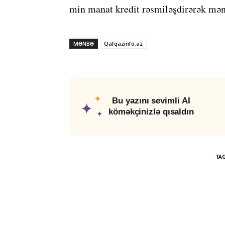
min manat kredit rəsmiləşdirərək mə
MƏNBƏ
Qafqazinfo.az
✦
Bu yazını sevimli AI
✦
köməkçinizlə qısaldın
✦
TA