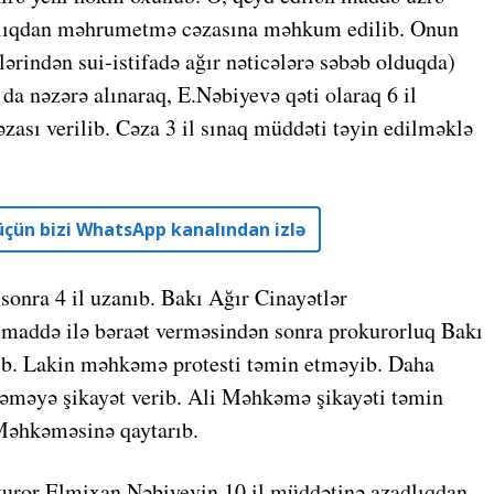
zadlıqdan məhrumetmə cəzasına məhkum edilib. Onun
lərindən sui-istifadə ağır nəticələrə səbəb olduqda)
 da nəzərə alınaraq, E.Nəbiyevə qəti olaraq 6 il
sı verilib. Cəza 3 il sınaq müddəti təyin edilməklə
r üçün bizi WhatsApp kanalından izlə
sonra 4 il uzanıb. Bakı Ağır Cinayətlər
maddə ilə bəraət verməsindən sonra prokurorluq Bakı
ib. Lakin məhkəmə protesti təmin etməyib. Daha
məyə şikayət verib. Ali Məhkəmə şikayəti təmin
 Məhkəməsinə qaytarıb.
kuror Elmixan Nəbiyevin 10 il müddətinə azadlıqdan