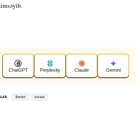
nimsəyib.
ChatGPT
Perplexity
Claude
Gemini
GLAR
Bankir
bəraət