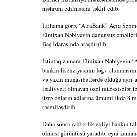
məhrum edilməsini təklif edib.
İttihama görə, “AtraBank” Açıq Səhm
Elmixan Nəbiyevin qanunsuz əməlləri
Baş İdarəsində araşdırılıb.
İstintaq zamanı Elmixan Nəbiyevin “A
bankın lisenziyasının ləğv olunmasını
və yaxın münasibətlərdə olduğu ayrı-ay
fəaliyyəti olmayan özəl müəssisələr t
üzrə onların adlarına ümumilikdə 8 
rəsmiləşdirib.
Daha sonra rəhbərlik etdiyi bankın t
olması görüntüsü yaradıb, eyni zamand