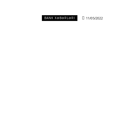
11/05/2022
BANK XƏBƏRLƏRI