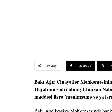
Facebook
Paylaş
Bakı Ağır Cinayətlər Məhkəməsini
Heyətinin sədri olmuş Elmixan Nəbiy
maddəsi üzrə (mənimsəmə və ya isra
Bakı Apellyasiya Məhkəməsində banki