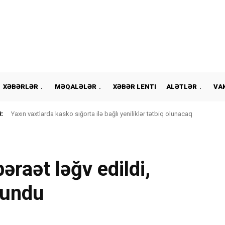
XƏBƏRLƏR
MƏQALƏLƏR
XƏBƏR LENTI
ALƏTLƏR
VA
:
Yaxın vaxtlarda kasko sığorta ilə bağlı yeniliklər tətbiq olunacaq
əraət ləğv edildi,
lundu