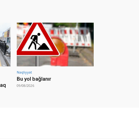
Nəqliyyat
Bu yol bağlanır
caq
09/08/2026