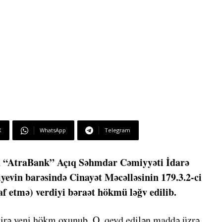
X
WhatsApp
Telegram
n “AtraBank” Açıq Səhmdar Cəmiyyəti İdarə
evin barəsində Cinayət Məcəlləsinin 179.3.2-ci
f etmə) verdiyi bəraət hökmü ləğv edilib.
rə yeni hökm oxunub. O, qeyd edilən maddə üzrə