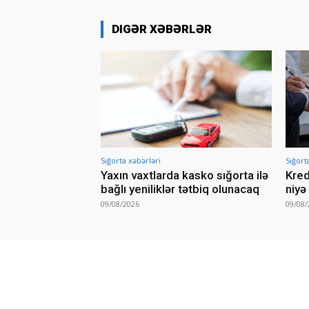
DIGƏR XƏBƏRLƏR
Sığorta xəbərləri
Sığort
Yaxın vaxtlarda kasko sığorta ilə
Kred
bağlı yeniliklər tətbiq olunacaq
niyə 
09/08/2026
09/08/