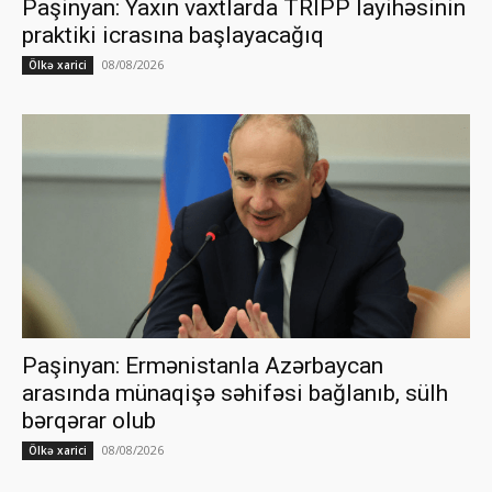
Paşinyan: Yaxın vaxtlarda TRIPP layihəsinin
praktiki icrasına başlayacağıq
08/08/2026
Ölkə xarici
Paşinyan: Ermənistanla Azərbaycan
arasında münaqişə səhifəsi bağlanıb, sülh
bərqərar olub
08/08/2026
Ölkə xarici