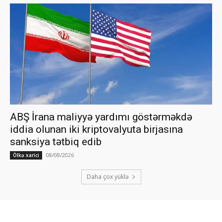
ABŞ İrana maliyyə yardımı göstərməkdə
iddia olunan iki kriptovalyuta birjasına
sanksiya tətbiq edib
08/08/2026
Ölkə xarici
Daha çox yüklə