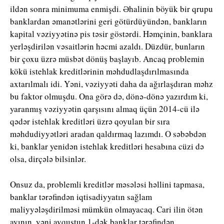
ildən sonra minimuma enmişdi. Əhalinin böyük bir qrupu
banklardan əmanətlərini geri götürdüyündən, bankların
kapital vəziyyətinə pis təsir göstərdi. Həmçinin, banklara
yerləşdirilən vəsaitlərin həcmi azaldı. Düzdür, bunların
bir çoxu üzrə müsbət dönüş başlayıb. Ancaq problemin
kökü istehlak kreditlərinin məhdudlaşdırılmasında
axtarılmalı idi. Yəni, vəziyyəti daha da ağırlaşdıran məhz
bu faktor olmuşdu. Ona görə də, dönə-dönə yazırdım ki,
yaranmış vəziyyətin qarşısını almaq üçün 2014-cü ilə
qədər istehlak kreditləri üzrə qoyulan bir sıra
məhdudiyyətləri aradan qaldırmaq lazımdı. O səbəbdən
ki, banklar yenidən istehlak kreditləri hesabına cüzi də
olsa, dirçələ bilsinlər.
Onsuz da, problemli kreditlər məsələsi həllini tapmasa,
banklar tərəfindən iqtisadiyyatın sağlam
maliyyələşdirilməsi mümkün olmayacaq. Cari ilin ötən
ayının, yəni avqustun 1-dək banklar tərəfindən