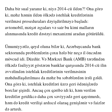
Daha bir sual yaranır ki, niyə 2014-cü ildən?! Ona görə
ki, məhz həmin ildən ölkədə istehlak kreditlərinin
verilməsi proseduraları dəyişdirilməyə başladı:
avtomobil, məişət əşyaları və sair bu kimi malların
alınmasında kredit dəstəyi mexanizmi aradan götürüldü.
Ümumiyyətlə, qeyd oluna bilər ki, Azərbaycanda bank
sektorunda problemlərin çoxu hələ bir neçə il öncədən
mövcud idi. Düzdür. Və Mərkəzi Bank (AMB) tərəfindən
ölkədə fəaliyyət göstərən banklar qarşısında 2014-cü ilin
əvvəlindən istehlak kreditlərinin verilməsinin
məhdudlaşdırılması da məhz bu səbəblərdən irəli gəldi.
Ona görə ki, istehlak kreditləri üzrə geri ödənişlərdə
borclar şişirdi. Ancaq çox qəribə idi ki, həm verilən
kreditlər getdikcə daha çox səviyyədə geri qayıtmırdı,
həm də kredit verilişi ardııcıl olaraq genişlənir və faizlər
də artırdı.