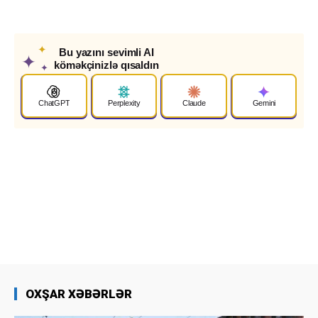
✦
Bu yazını sevimli AI
✦
köməkçinizlə qısaldın
✦
ChatGPT
Perplexity
Claude
Gemini
OXŞAR XƏBƏRLƏR