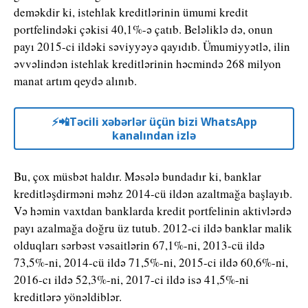
deməkdir ki, istehlak kreditlərinin ümumi kredit
portfelindəki çəkisi 40,1%-ə çatıb. Beləliklə də, onun
payı 2015-ci ildəki səviyyəyə qayıdıb. Ümumiyyətlə, ilin
əvvəlindən istehlak kreditlərinin həcmində 268 milyon
manat artım qeydə alınıb.
⚡️📲Təcili xəbərlər üçün bizi WhatsApp
kanalından izlə
Bu, çox müsbət haldır. Məsələ bundadır ki, banklar
kreditləşdirməni məhz 2014-cü ildən azaltmağa başlayıb.
Və həmin vaxtdan banklarda kredit portfelinin aktivlərdə
payı azalmağa doğru üz tutub. 2012-ci ildə banklar malik
olduqları sərbəst vəsaitlərin 67,1%-ni, 2013-cü ildə
73,5%-ni, 2014-cü ildə 71,5%-ni, 2015-ci ildə 60,6%-ni,
2016-cı ildə 52,3%-ni, 2017-ci ildə isə 41,5%-ni
kreditlərə yönəldiblər.