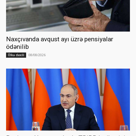
Naxçıvanda avqust ayı üzrə pensiyalar
ödənilib
08/08/2026
Ölkə daxili