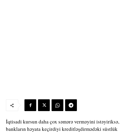
İqtisadi kursun daha çox səmərə verməyini istəyiriksə,
bankların həyata keçirdiyi kreditləşdirmədəki süstlük