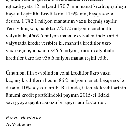
iqtisadiyyata 12 milyard 170,7 min manat kredit qoyuluşu
həyata keçirilib. Kreditlərin 14,6%-nin, başqa sözlə
desəm, 1 782,1 milyon manatının vaxtı keçmiş sayılır.
Yeri gəlmişkən, banklar 7501.2 milyon manat milli
valyutada, 4669.5 milyon manat ekvivalentində xarici
valyutada kredit veriblər ki, manatla kreditlər üzrə
vaxtıkeçmişin həcmi 845.5 milyon, xarici valyutada
kreditlər üzrə isə 936,6 milyon manat təşkil edib.
Ümumən, ilin əvvəlindən cəmi kreditlər üzrə vaxtı
keçmiş kreditlərin həcmi 86.2 milyon manat, başqa sözlə
desəm, 10%-ə yaxın artıb. Bu fonda, istehlak kreditlərinin
ümumi kredit portfelindəki payının 2015-ci ildəki
səviyyəyə qayıtması özü bir qeyri-adi faktordur.
Pərviz Heydərov
AzVision.az