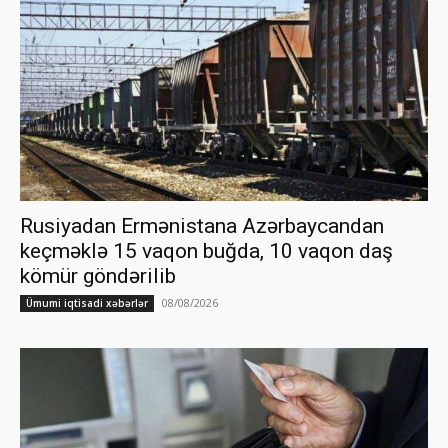
Rusiyadan Ermənistana Azərbaycandan
keçməklə 15 vaqon buğda, 10 vaqon daş
kömür göndərilib
08/08/2026
Ümumi iqtisadi xəbərlər