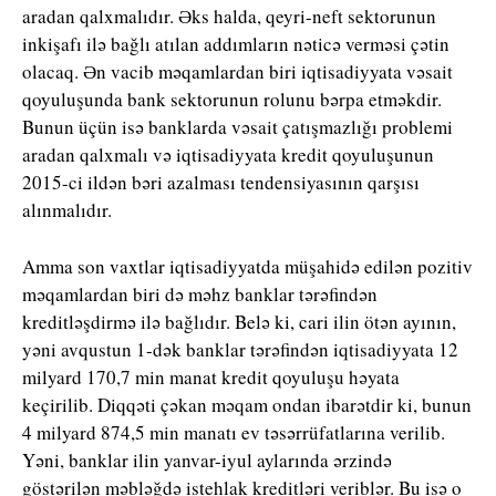
aradan qalxmalıdır. Əks halda, qeyri-neft sektorunun
inkişafı ilə bağlı atılan addımların nəticə verməsi çətin
olacaq. Ən vacib məqamlardan biri iqtisadiyyata vəsait
qoyuluşunda bank sektorunun rolunu bərpa etməkdir.
Bunun üçün isə banklarda vəsait çatışmazlığı problemi
aradan qalxmalı və iqtisadiyyata kredit qoyuluşunun
2015-ci ildən bəri azalması tendensiyasının qarşısı
alınmalıdır.
Amma son vaxtlar iqtisadiyyatda müşahidə edilən pozitiv
məqamlardan biri də məhz banklar tərəfindən
kreditləşdirmə ilə bağlıdır. Belə ki, cari ilin ötən ayının,
yəni avqustun 1-dək banklar tərəfindən iqtisadiyyata 12
milyard 170,7 min manat kredit qoyuluşu həyata
keçirilib. Diqqəti çəkan məqam ondan ibarətdir ki, bunun
4 milyard 874,5 min manatı ev təsərrüfatlarına verilib.
Yəni, banklar ilin yanvar-iyul aylarında ərzində
göstərilən məbləğdə istehlak kreditləri veriblər. Bu isə o