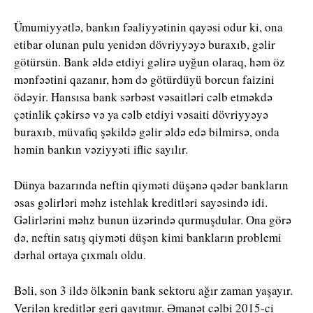
Ümumiyyətlə, bankın fəaliyyətinin qayəsi odur ki, ona
etibar olunan pulu yenidən dövriyyəyə buraxıb, gəlir
götürsün. Bank əldə etdiyi gəlirə uyğun olaraq, həm öz
mənfəətini qazanır, həm də götürdüyü borcun faizini
ödəyir. Hansısa bank sərbəst vəsaitləri cəlb etməkdə
çətinlik çəkirsə və ya cəlb etdiyi vəsaiti dövriyyəyə
buraxıb, müvafiq şəkildə gəlir əldə edə bilmirsə, onda
həmin bankın vəziyyəti iflic sayılır.
Dünya bazarında neftin qiyməti düşənə qədər bankların
əsas gəlirləri məhz istehlak kreditləri sayəsində idi.
Gəlirlərini məhz bunun üzərində qurmuşdular. Ona görə
də, neftin satış qiyməti düşən kimi bankların problemi
dərhal ortaya çıxmalı oldu.
Bəli, son 3 ildə ölkənin bank sektoru ağır zaman yaşayır.
Verilən kreditlər geri qayıtmır. Əmanət cəlbi 2015-ci