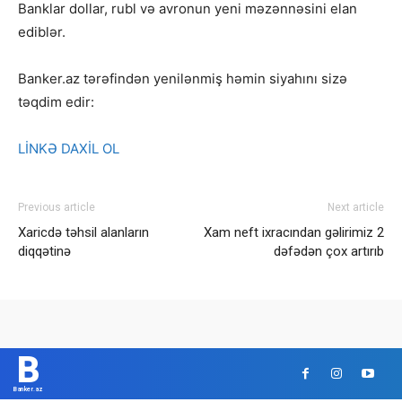
Banklar dollar, rubl və avronun yeni məzənnəsini elan
ediblər.
Banker.az tərəfindən yenilənmiş həmin siyahını sizə
təqdim edir:
LİNKƏ DAXİL OL
Previous article
Next article
Xaricdə təhsil alanların
Xam neft ixracından gəlirimiz 2
diqqətinə
dəfədən çox artırıb
B
Banker.az