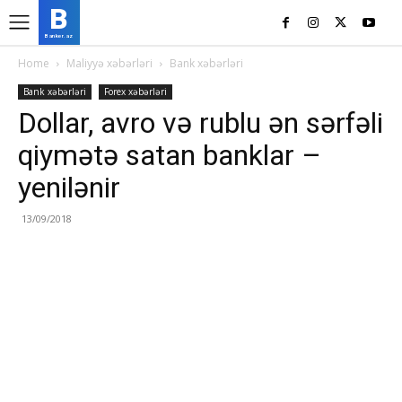
B
Banker.az
Home
Maliyyə xəbərləri
Bank xəbərləri
Bank xəbərləri
Forex xəbərləri
Dollar, avro və rublu ən sərfəli
qiymətə satan banklar –
yenilənir
13/09/2018