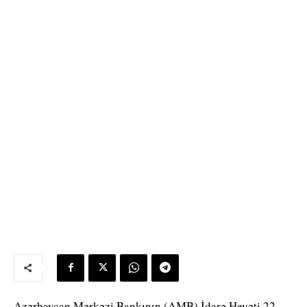
Azərbaycan Mərkəzi Bankının (AMB) İdarə Heyəti 22