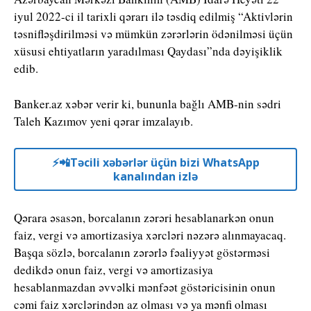
iyul 2022-ci il tarixli qərarı ilə təsdiq edilmiş “Aktivlərin
təsnifləşdirilməsi və mümkün zərərlərin ödənilməsi üçün
xüsusi ehtiyatların yaradılması Qaydası”nda dəyişiklik
edib.
Banker.az xəbər verir ki, bununla bağlı AMB-nin sədri
Taleh Kazımov yeni qərar imzalayıb.
⚡️📲Təcili xəbərlər üçün bizi WhatsApp
kanalından izlə
Qərara əsasən, borcalanın zərəri hesablanarkən onun
faiz, vergi və amortizasiya xərcləri nəzərə alınmayacaq.
Başqa sözlə, borcalanın zərərlə fəaliyyət göstərməsi
dedikdə onun faiz, vergi və amortizasiya
hesablanmazdan əvvəlki mənfəət göstəricisinin onun
cəmi faiz xərclərindən az olması və ya mənfi olması