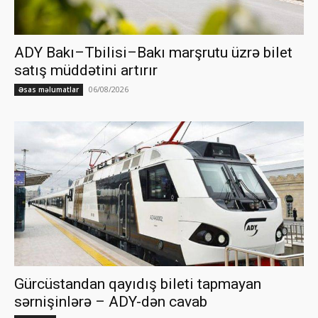
ADY Bakı–Tbilisi–Bakı marşrutu üzrə bilet
satış müddətini artırır
06/08/2026
Əsas məlumatlar
Gürcüstandan qayıdış bileti tapmayan
sərnişinlərə – ADY-dən cavab