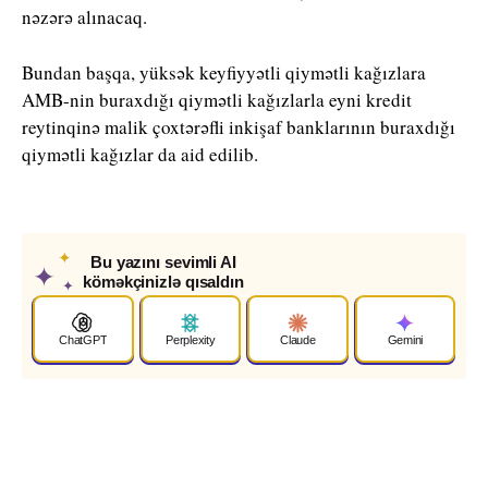
nəzərə alınacaq.
Bundan başqa, yüksək keyfiyyətli qiymətli kağızlara
AMB-nin buraxdığı qiymətli kağızlarla eyni kredit
reytinqinə malik çoxtərəfli inkişaf banklarının buraxdığı
qiymətli kağızlar da aid edilib.
✦
Bu yazını sevimli AI
✦
köməkçinizlə qısaldın
✦
ChatGPT
Perplexity
Claude
Gemini