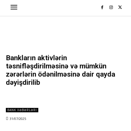
Bankların aktivlərin
təsnifləşdirilməsinə və mümkün
zərərlərin ödənilməsinə dair qayda
dəyişdirilib
BANK XƏBƏRLƏRI
31/07/2025