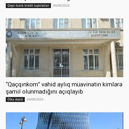
06/08/2026
Qeyri-bank kredit təşkilatları
“Qaçqınkom” vahid aylıq müavinətin kimlərə
şamil olunmadığını açıqlayıb
06/08/2026
Ölkə daxili