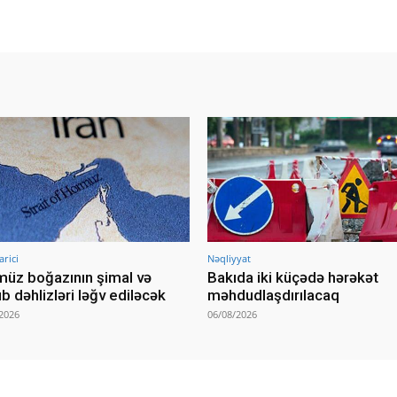
arici
Nəqliyyat
üz boğazının şimal və
Bakıda iki küçədə hərəkət
b dəhlizləri ləğv ediləcək
məhdudlaşdırılacaq
2026
06/08/2026