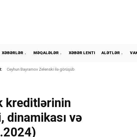
XƏBƏRLƏR
MƏQALƏLƏR
XƏBƏR LENTI
ALƏTLƏR
VA
:
Ceyhun Bayramov Zelenski ilə görüşüb
 kreditlərinin
 dinamikası və
7.2024)