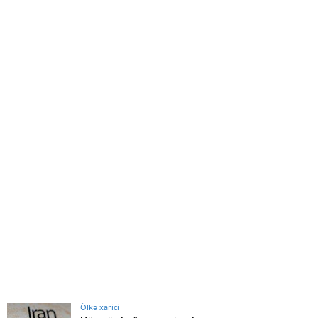
Ölkə xarici