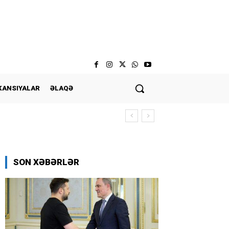
KANSIYALAR
ƏLAQƏ
SON XƏBƏRLƏR