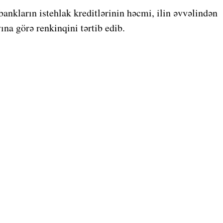
bankların istehlak kreditlərinin həcmi, ilin əvvəlindən
na görə renkinqini tərtib edib.