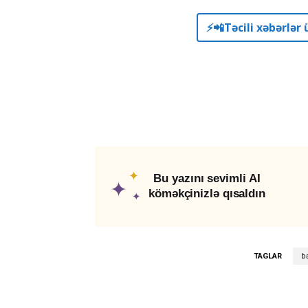
⚡️📲Təcili xəbərlə
✦
Bu yazını sevimli AI
✦
köməkçinizlə qısaldın
✦
TAGLAR
b