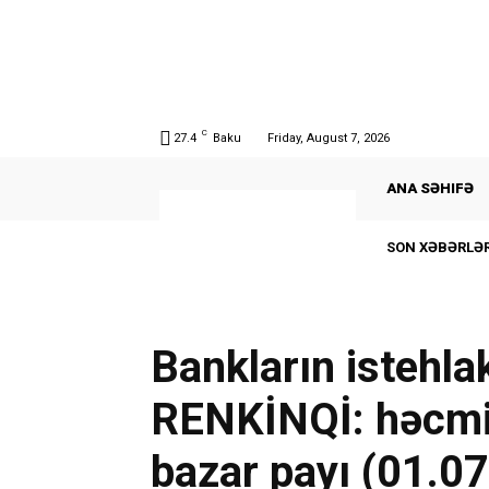
C
27.4
Baku
Friday, August 7, 2026
ANA SƏHIFƏ
SON XƏBƏRLƏR
Bankların istehlak
RENKİNQİ: həcmi,
bazar payı (01.0