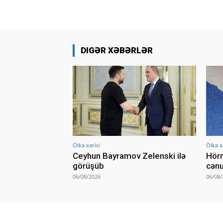
DIGƏR XƏBƏRLƏR
Ölkə xarici
Ölkə x
Ceyhun Bayramov Zelenski ilə
Hörm
görüşüb
cənu
06/08/2026
06/08/