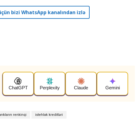
r üçün bizi WhatsApp kanalından izlə
ChatGPT
Perplexity
Claude
Gemini
ankların renkinqi
istehlak kreditləri