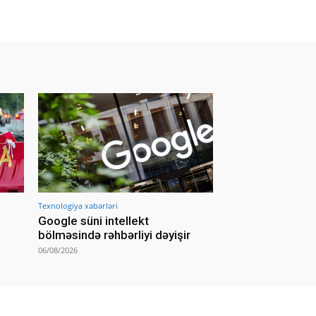
Texnologiya xəbərləri
Google süni intellekt
bölməsində rəhbərliyi dəyişir
06/08/2026