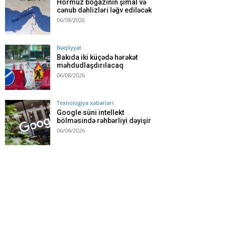
Hörmüz boğazının şimal və
cənub dəhlizləri ləğv ediləcək
06/08/2026
Nəqliyyat
Bakıda iki küçədə hərəkət
məhdudlaşdırılacaq
06/08/2026
Texnologiya xəbərləri
Google süni intellekt
bölməsində rəhbərliyi dəyişir
06/08/2026