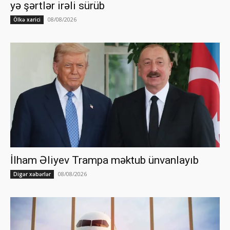
yə şərtlər irəli sürüb
08/08/2026
Ölkə xarici
İlham Əliyev Trampa məktub ünvanlayıb
08/08/2026
Digər xəbərlər