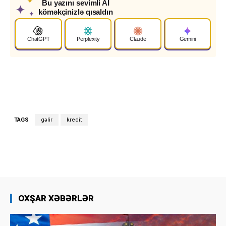
✦
Bu yazını sevimli AI
✦
köməkçinizlə qısaldın
✦
ChatGPT
Perplexity
Claude
Gemini
TAGS
gəlir
kredit
OXŞAR XƏBƏRLƏR