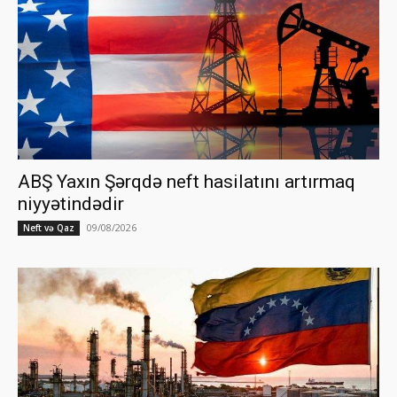
ABŞ Yaxın Şərqdə neft hasilatını artırmaq
niyyətindədir
09/08/2026
Neft və Qaz