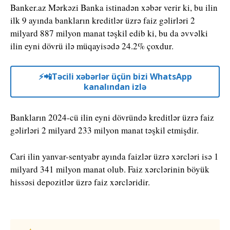
Banker.az Mərkəzi Banka istinadən xəbər verir ki, bu ilin
ilk 9 ayında bankların kreditlər üzrə faiz gəlirləri 2
milyard 887 milyon manat təşkil edib ki, bu da əvvəlki
ilin eyni dövrü ilə müqayisədə 24.2% çoxdur.
⚡️📲Təcili xəbərlər üçün bizi WhatsApp
kanalından izlə
Bankların 2024-cü ilin eyni dövründə kreditlər üzrə faiz
gəlirləri 2 milyard 233 milyon manat təşkil etmişdir.
Cari ilin yanvar-sentyabr ayında faizlər üzrə xərcləri isə 1
milyard 341 milyon manat olub. Faiz xərclərinin böyük
hissəsi depozitlər üzrə faiz xərcləridir.