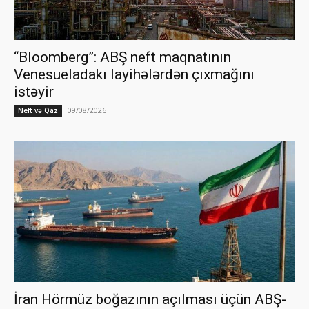
“Bloomberg”: ABŞ neft maqnatının
Venesueladakı layihələrdən çıxmağını
istəyir
09/08/2026
Neft və Qaz
İran Hörmüz boğazının açılması üçün ABŞ-