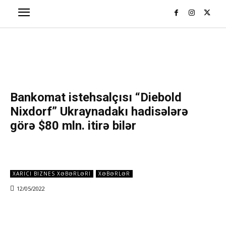
Bankomat istehsalçısı “Diebold
Nixdorf” Ukraynadakı hadisələrə
görə $80 mln. itirə bilər
XARICI BIZNES XƏBƏRLƏRI
XƏBƏRLƏR
12/05/2022