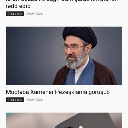
rədd edib
09/08/2026
Ölkə xarici
Müctəba Xamenei Pezeşkianla görüşüb
09/08/2026
Ölkə xarici