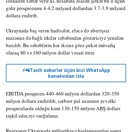
istinadən xəbər verir ki, hesabata əsasən şirkət bu il üçün
gəlir proqnozunu 4-4.2 milyard dollardan 3.7-3.9 milyard
dollara endirib.
Ukraynada baş verən hadisələr, eləcə də əlverişsiz
məzənnə ilə bağlı itkilər səbəbindən göstəriciyə yenidən
baxılıb. Bu səbəblərin hər iksinə görə şirkət müvafiq
olaraq 80 və 160 milyon dollar vəsait itirir.
⚡️📲Təcili xəbərlər üçün bizi WhatsApp
kanalından izlə
EBITDA proqnozu 440-460 milyon dollardan 320-350
milyon dollara endirilib, sərbəst pul axınının əvvəlki
proqnozlarda olduğu kimi 130-150 milyon ABŞ dolları
təşkil edəcəyi vurğulanır.
Rusiyanın Ukraynada müharibəyə başlamasından sonra