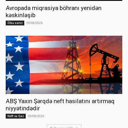
Avropada miqrasiya böhranı yenidən
kəskinləşib
09/08/2026
Ölkə xarici
ABŞ Yaxın Şərqdə neft hasilatını artırmaq
niyyətindədir
09/08/2026
Neft və Qaz