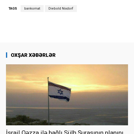
TAGS
bankomat
Diebold Nixdorf
OXŞAR XƏBƏRLƏR
İsrail Qəzza ilə bağlı Sülh Şurasının planını