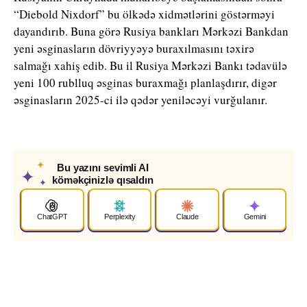
“Diebold Nixdorf” bu ölkədə xidmətlərini göstərməyi
dayandırıb. Buna görə Rusiya bankları Mərkəzi Bankdan
yeni əsginasların dövriyyəyə buraxılmasını təxirə
salmağı xahiş edib. Bu il Rusiya Mərkəzi Bankı tədavülə
yeni 100 rublluq əsginas buraxmağı planlaşdırır, digər
əsginasların 2025-ci ilə qədər yeniləcəyi vurğulanır.
✦
Bu yazını sevimli AI
✦
köməkçinizlə qısaldın
✦
ChatGPT
Perplexity
Claude
Gemini