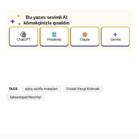
✦
Bu yazını sevimli AI
✦
köməkçinizlə qısaldın
✦
ChatGPT
Perplexity
Claude
Gemini
TAGS
aylıq vəzifə maaşları
Dövlət Vergi Xidməti
İqtisadiyyat Nazirliyi