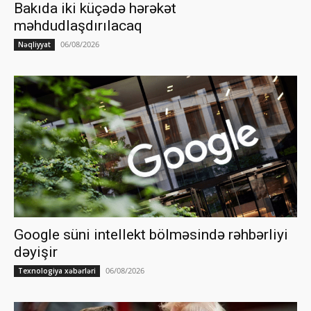
Bakıda iki küçədə hərəkət
məhdudlaşdırılacaq
06/08/2026
Nəqliyyat
Google süni intellekt bölməsində rəhbərliyi
dəyişir
06/08/2026
Texnologiya xəbərləri