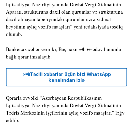
İqtisadiyyat Nazirliyi yanında Dövlət Vergi Xidmətinin
Aparatı, strukturuna daxil olan qurumlar və strukturuna
daxil olmayan tabeliyindəki qurumlar üzrə xidmət
heyətinin aylıq vəzifə maaşları” yeni redaksiyada təsdiq
olunub.
Banker.az xəbər verir ki, Baş nazir Əli Əsədov bununla
bağlı qərar imzalayıb.
⚡️📲Təcili xəbərlər üçün bizi WhatsApp
kanalından izlə
Qərarla əvvəlki “Azərbaycan Respublikasının
İqtisadiyyat Nazirliyi yanında Dövlət Vergi Xidmətinin
Tədris Mərkəzinin işçilərinin aylıq vəzifə maaşları” ləğv
edilib.