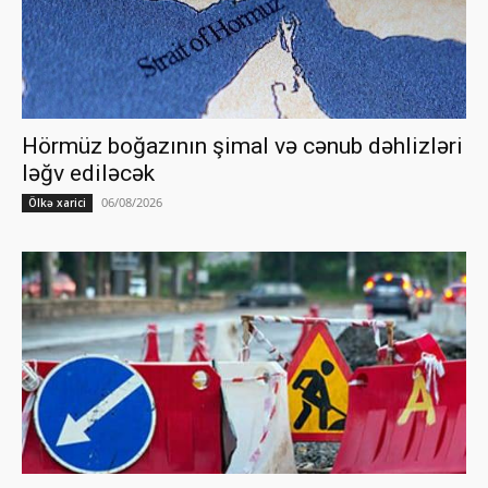
Hörmüz boğazının şimal və cənub dəhlizləri
ləğv ediləcək
06/08/2026
Ölkə xarici