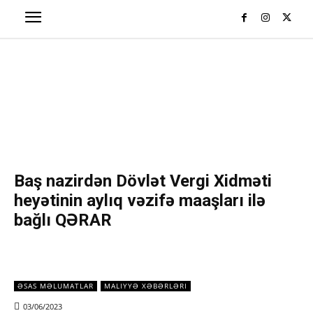
Baş nazirdən Dövlət Vergi Xidməti
heyətinin aylıq vəzifə maaşları ilə
bağlı QƏRAR
ƏSAS MƏLUMATLAR
MALIYYƏ XƏBƏRLƏRI
03/06/2023