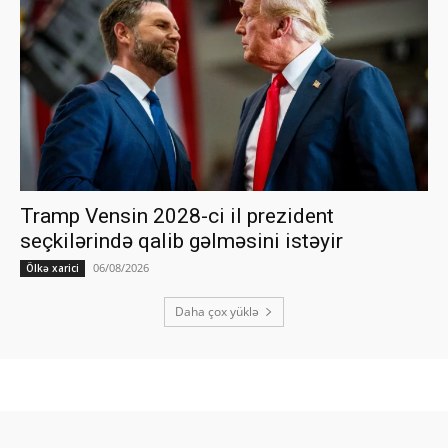
Tramp Vensin 2028-ci il prezident
seçkilərində qalib gəlməsini istəyir
06/08/2026
Ölkə xarici
Daha çox yüklə