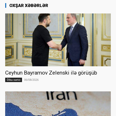
OXŞAR XƏBƏRLƏR
Ceyhun Bayramov Zelenski ilə görüşüb
06/08/2026
Ölkə xarici