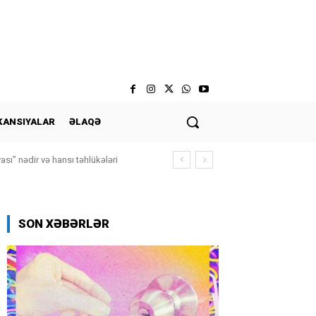
KANSIYALAR
ƏLAQƏ
ası” nədir və hansı təhlükələri
SON XƏBƏRLƏR