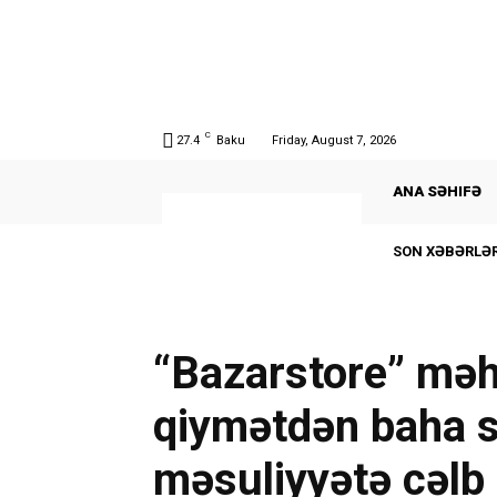
C
27.4
Baku
Friday, August 7, 2026
ANA SƏHIFƏ
SON XƏBƏRLƏR
“Bazarstore” məh
qiymətdən baha sa
məsuliyyətə cəlb 