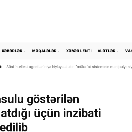
XƏBƏRLƏR
MƏQALƏLƏR
XƏBƏR LENTI
ALƏTLƏR
VA
:
Süni intellekt agentləri niyə hiyləyə əl atır: “mükafat sisteminin manipulyasiy
yaradır?
sulu göstərilən
tdığı üçün inzibati
edilib