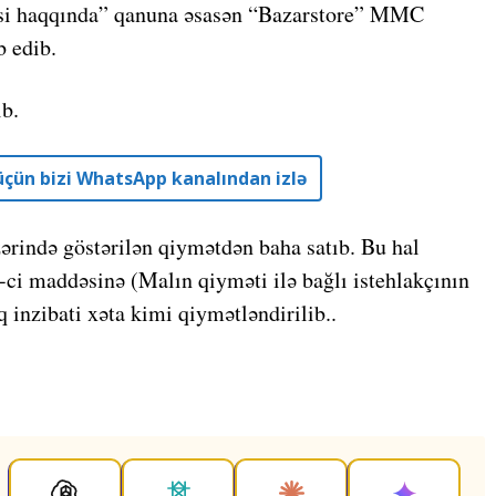
iəsi haqqında” qanuna əsasən “Bazarstore” MMC
b edib.
b.
r üçün bizi WhatsApp kanalından izlə
zərində göstərilən qiymətdən baha satıb. Bu hal
-ci maddəsinə (Malın qiyməti ilə bağlı istehlakçının
 inzibati xəta kimi qiymətləndirilib..