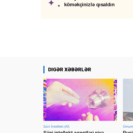
✦
köməkçinizlə qısaldın
✦
DIGƏR XƏBƏRLƏR
Süni İntellekt (Aİ)
Ümumi 
Süni intellekt agentləri niyə
Rusi