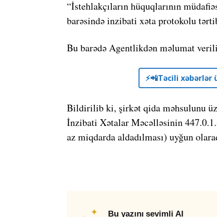
“İstehlakçıların hüquqlarının müdaf
barəsində inzibati xəta protokolu tərti
Bu barədə Agentlikdən məlumat verili
⚡️📲Təcili xəbərlə
Bildirilib ki, şirkət qida məhsulunu ü
İnzibati Xətalar Məcəlləsinin 447.0.1.
az miqdarda aldadılması) uyğun olaraq
✦
Bu yazını sevimli AI