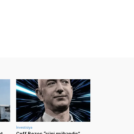
İnvestisiya
nt
Ceff Bezos “süni mühəndis”