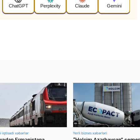
ChatGPT
Perplexity
Claude
Gemini
iqtisadi xəbərlər
Yerli biznes xəbərləri
yadan Ermənistana
“Holcim Azərbaycan” seme