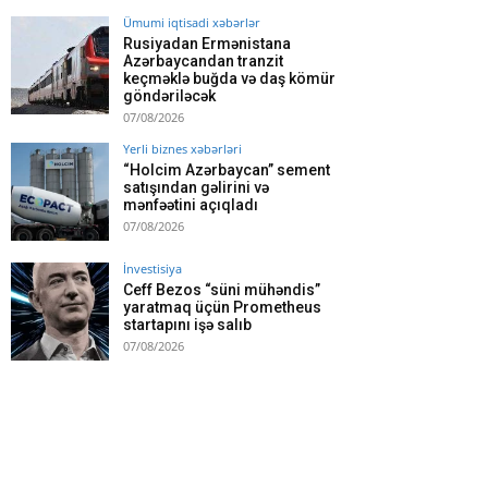
Ümumi iqtisadi xəbərlər
Rusiyadan Ermənistana
Azərbaycandan tranzit
keçməklə buğda və daş kömür
göndəriləcək
07/08/2026
Yerli biznes xəbərləri
“Holcim Azərbaycan” sement
satışından gəlirini və
mənfəətini açıqladı
07/08/2026
İnvestisiya
Ceff Bezos “süni mühəndis”
yaratmaq üçün Prometheus
startapını işə salıb
07/08/2026