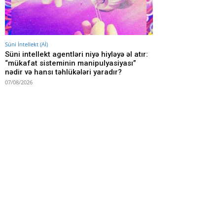
Süni İntellekt (Aİ)
Süni intellekt agentləri niyə hiyləyə əl atır:
“mükafat sisteminin manipulyasiyası”
nədir və hansı təhlükələri yaradır?
07/08/2026