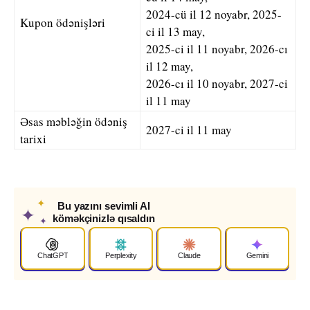
2024-cü il 12 noyabr, 2025-
Kupon ödənişləri
ci il 13 may,
2025-ci il 11 noyabr, 2026-cı
il 12 may,
2026-cı il 10 noyabr, 2027-ci
il 11 may
Əsas məbləğin ödəniş
2027-ci il 11 may
tarixi
✦
Bu yazını sevimli AI
✦
köməkçinizlə qısaldın
✦
ChatGPT
Perplexity
Claude
Gemini