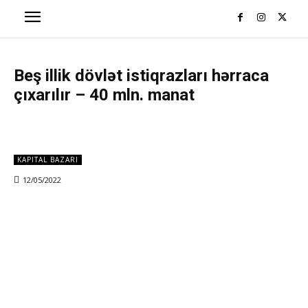
Beş illik dövlət istiqrazları hərraca
çıxarılır – 40 mln. manat
KAPITAL BAZARI
12/05/2022