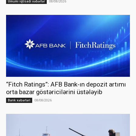
08/08/2026
Ümumi iqtisadi xəbərlər
“Fitch Ratings”: AFB Bank-ın depozit artımı
orta bazar göstəricilərini üstələyib
08/08/2026
Bank xəbərləri