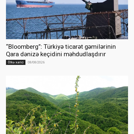
“Bloomberg”: Türkiyə ticarət gəmilərinin
Qara dənizə keçidini məhdudlaşdırır
08/08/2026
Ölkə xarici