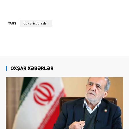
TAGS
dövlət istiqrazları
OXŞAR XƏBƏRLƏR