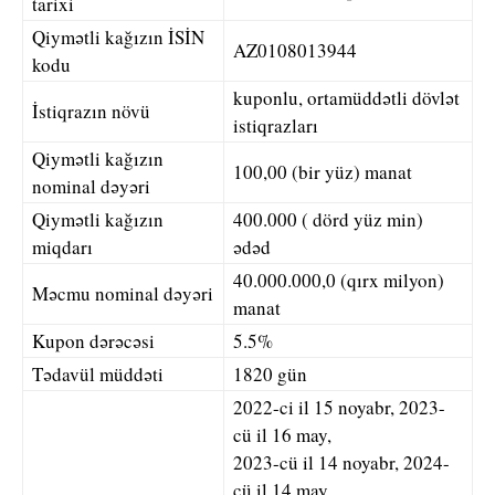
tarixi
Qiymətli kağızın İSİN
AZ0108013944
kodu
kuponlu, ortamüddətli dövlət
İstiqrazın növü
istiqrazları
Qiymətli kağızın
100,00 (bir yüz) manat
nominal dəyəri
Qiymətli kağızın
400.000 ( dörd yüz min)
miqdarı
ədəd
40.000.000,0 (qırx milyon)
Məcmu nominal dəyəri
manat
Kupon dərəcəsi
5.5%
Tədavül müddəti
1820 gün
2022-ci il 15 noyabr, 2023-
cü il 16 may,
2023-cü il 14 noyabr, 2024-
cü il 14 may,