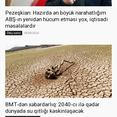
Pezeşkian: Hazırda ən böyük narahatlığım
ABŞ-ın yenidən hücum etməsi yox, iqtisadi
məsələlərdir
08/08/2026
Ölkə xarici
BMT-dən xəbərdarlıq: 2040-cı ilə qədər
dünyada su qıtlığı kəskinləşəcək