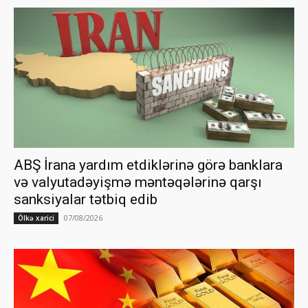
ABŞ İrana yardım etdiklərinə görə banklara
və valyutadəyişmə məntəqələrinə qarşı
sanksiyalar tətbiq edib
07/08/2026
Ölkə xarici