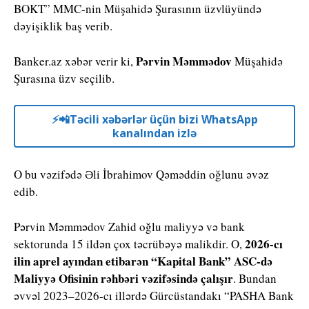
BOKT” MMC-nin Müşahidə Şurasının üzvlüyündə
dəyişiklik baş verib.
Pərvin Məmmədov
Banker.az xəbər verir ki,
Müşahidə
Şurasına üzv seçilib.
⚡️📲Təcili xəbərlər üçün bizi WhatsApp
kanalından izlə
O bu vəzifədə Əli İbrahimov Qəməddin oğlunu əvəz
edib.
Pərvin Məmmədov Zahid oğlu maliyyə və bank
2026-cı
sektorunda 15 ildən çox təcrübəyə malikdir. O,
ilin aprel ayından etibarən “Kapital Bank” ASC-də
Maliyyə Ofisinin rəhbəri vəzifəsində çalışır
. Bundan
əvvəl 2023–2026-cı illərdə Gürcüstandakı “PASHA Bank