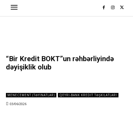
“Bir Kredit BOKT”un rəhbərliyində
dəyişiklik olub
MENECEMENT (TƏYINATLAR)
QEYRI-BANK KREDIT TƏŞKILATLARI
03/06/2026