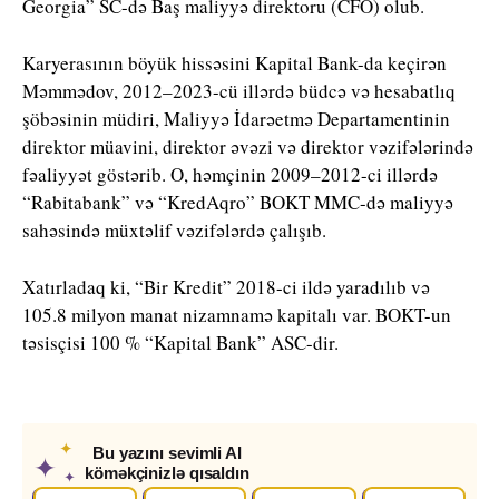
Georgia” SC-də Baş maliyyə direktoru (CFO) olub.
Karyerasının böyük hissəsini Kapital Bank-da keçirən
Məmmədov, 2012–2023-cü illərdə büdcə və hesabatlıq
şöbəsinin müdiri, Maliyyə İdarəetmə Departamentinin
direktor müavini, direktor əvəzi və direktor vəzifələrində
fəaliyyət göstərib. O, həmçinin 2009–2012-ci illərdə
“Rabitabank” və “KredAqro” BOKT MMC-də maliyyə
sahəsində müxtəlif vəzifələrdə çalışıb.
Xatırladaq ki, “Bir Kredit” 2018-ci ildə yaradılıb və
105.8 milyon manat nizamnamə kapitalı var. BOKT-un
təsisçisi 100 % “Kapital Bank” ASC-dir.
✦
Bu yazını sevimli AI
✦
köməkçinizlə qısaldın
✦