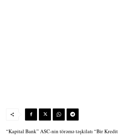
“Kapital Bank” ASC-nin törəmə təşkilatı “Bir Kredit