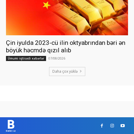
Çin iyulda 2023-cü ilin oktyabrından bəri ən
böyük həcmdə qızıl alıb
07/08/2026
Ümumi iqtisadi xəbərlər
Daha çox yüklə
B
Banker.az