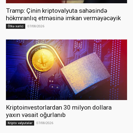
Tramp: Çinin kriptovalyuta sahəsində
hökmranlıq etməsinə imkan verməyəcəyik
07/08/2026
Ölkə xarici
Kriptoinvestorlardan 30 milyon dollara
yaxın vəsait oğurlanıb
07/08/2026
Kripto valyutalar