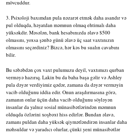
mövcuddur.
3. Psixoloji baxımdan pula nəzarət etmək daha asandır və
pul olduqda, həyatdan məmnun olmaq ehtimalı daha
yüksəkdir. Məsələn, bank hesabınızda əlavə $500
olmasını, yoxsa şənbə günü əlavə üç saat vaxtınızın
olmasını seçərdiniz? Bizcə, hər kəs bu sualın cavabını
bilir.
Bu səbəbdən çox vaxt pulumuzu deyil, vaxtımızı qurban
verməyə hazırıq. Lakin bu da baha başa gəlir və Ashley
pula dəyər verdiyimiz qədər, zamana da dəyər verməyin
vacib olduğunu iddia edir. Onun araşdırmasına görə,
zamanın onlar üçün daha vacib olduğunu söyləyən
insanlar da yalnız sosial münasibətlərindən məmnun
olduqda özlərini xoşbəxt hiss edirlər. Bundan əlavə,
zamanı puldan daha yüksək qiymətləndirən insanlar daha
məhsuldar və yaradıcı olurlar, çünki yeni münasibətlər