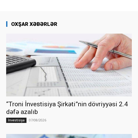
OXŞAR XƏBƏRLƏR
“Troni İnvestisiya Şirkəti”nin dövriyyəsi 2.4
dəfə azalıb
07/08/2026
İnvestisiya