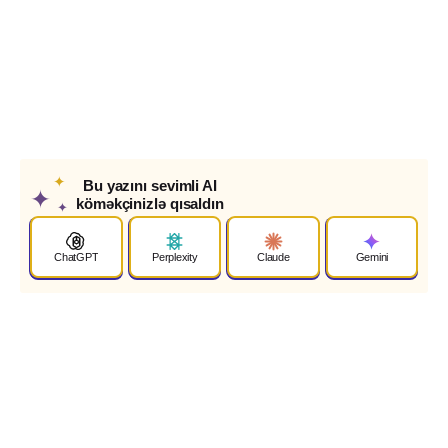
✦
Bu yazını sevimli AI
✦
köməkçinizlə qısaldın
✦
ChatGPT
Perplexity
Claude
Gemini