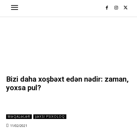
Bizi daha xoşbəxt edən nədir: zaman,
yoxsa pul?
MƏQALƏLƏR
ŞƏXSI PSIXOLOQ
11/02/2021