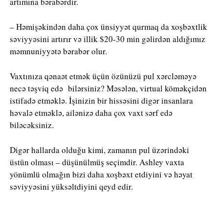
artımına bərabərdir.
– Həmişəkindən daha çox ünsiyyət qurmaq da xoşbəxtlik
səviyyəsini artırır və illik $20-30 min gəlirdən aldığımız
məmnuniyyətə bərabər olur.
Vaxtınıza qənaət etmək üçün özünüzü pul xərcləməyə
necə təşviq edə bilərsiniz? Məsələn, virtual köməkçidən
istifadə etməklə. İşinizin bir hissəsini digər insanlara
həvalə etməklə, ailənizə daha çox vaxt sərf edə
biləcəksiniz.
Digər hallarda olduğu kimi, zamanın pul üzərindəki
üstün olması – düşünülmüş seçimdir. Ashley vaxta
yönümlü olmağın bizi daha xoşbəxt etdiyini və həyat
səviyyəsini yüksəltdiyini qeyd edir.