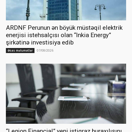
ARDNF Perunun ən böyük müstəqil elektrik
enerjisi istehsalçısı olan “Inkia Energy”
şirkətinə investisiya edib
07/08/2026
Əsas məlumatlar
“Legion Financial” yeni istiqraz buraxılışını