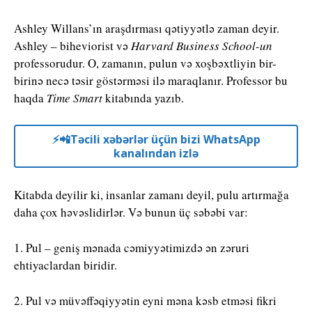
Ashley Willans’ın araşdırması qətiyyətlə zaman deyir.
Ashley – biheviorist və
Harvard Business School-un
professorudur. O, zamanın, pulun və xoşbəxtliyin bir-
birinə necə təsir göstərməsi ilə maraqlanır. Professor bu
haqda
Time Smart
kitabında yazıb.
⚡️📲Təcili xəbərlər üçün bizi WhatsApp
kanalından izlə
Kitabda deyilir ki, insanlar zamanı deyil, pulu artırmağa
daha çox həvəslidirlər. Və bunun üç səbəbi var:
1. Pul – geniş mənada cəmiyyətimizdə ən zəruri
ehtiyaclardan biridir.
2. Pul və müvəffəqiyyətin eyni məna kəsb etməsi fikri