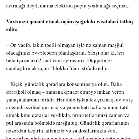
ayırmağı deyil, daima elektron poçtu yoxlamağı seçmək.
Vaxtınıza qənaət etmək üçün aşağıdakı vasitələri tətbiq
edin:
– Ən vacib, lakin təcili olmayan işlə nə zaman məşğul
olacağınızı əvvəlcədən planlaşdırın. Yaxşı olar ki, hər
belə işə ən azı 2 saat vaxt ayırasınız. Diqqətinizi
cəmləşdirmək üçün “bloklar”dan istifadə edin.
– Kiçik, gündəlik qərarlara konsentrasiya olun. Daha
dərrakəli olmaq – zamana qənaət etməyə imkan verən
yanaşmalardan biridir. Hər dəfə işdən tez çıxmaq, ev və iş
arasında sərhəd qurmaq və ya növbəti həftə sonunu tətil
etmək kimi qərarlar verdikdə, prioritetlərimizi zaman və
pul arasında bölməklə məşğuluq. Gündəlik qərarlarınızı
nəzərdən keçirin, ailənizlə və ya dostlarınızla vaxt
keçirərkən elektron poçtunuzu yoxlamaqdan imtina edin.