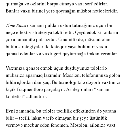
qurmağa və özlərini bərpa etməyə vaxt sərf edirlər.
Bunlar vaxtı birinci yerə qoymağın müsbət nəticələridir.
Time Smart
zamanı puldan üstün tutmağımız üçün bir
neçə effektiv strategiya təklif edir. Qeyd edək ki, onların
çoxu tamamilə pulsuzdur. Ümumilikdə, mövcud olan
bütün strategiyalar iki kateqoriyaya bölünür: vaxta
qənaət edənlər və vaxtı geri qaytarmağa imkan verənlər.
Vaxtınıza qənaət etmək üçün düşdüyünüz tələlərlə
mübarizə aparmaq lazımdır. Məsələn, telefonunuza gələn
bildirişlərdən danışaq. Bu texnoloji tələ dəyərli vaxtımızı
kiçik fraqmentlərə parçalayır. Ashley onları “zaman
konfetisi” adlandırır.
Eyni zamanda, bu tələlər təcililik effektindən də yarana
bilir – təcili, lakın vacib olmayan bir şeyə üstünlük
verməyə məcbur edən fenomen. Məsələn, ailənizə vaxt