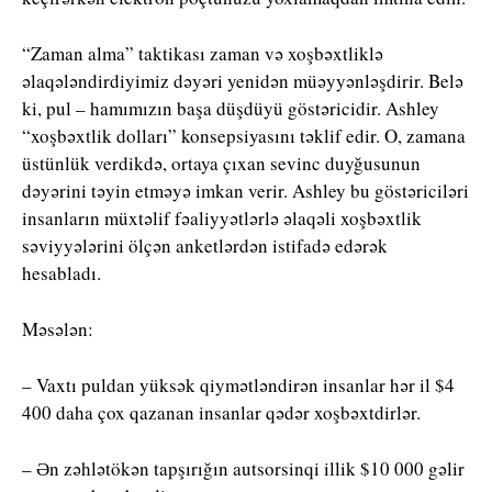
“Zaman alma” taktikası zaman və xoşbəxtliklə
əlaqələndirdiyimiz dəyəri yenidən müəyyənləşdirir. Belə
ki, pul – hamımızın başa düşdüyü göstəricidir. Ashley
“xoşbəxtlik dolları” konsepsiyasını təklif edir. O, zamana
üstünlük verdikdə, ortaya çıxan sevinc duyğusunun
dəyərini təyin etməyə imkan verir. Ashley bu göstəriciləri
insanların müxtəlif fəaliyyətlərlə əlaqəli xoşbəxtlik
səviyyələrini ölçən anketlərdən istifadə edərək
hesabladı.
Məsələn:
– Vaxtı puldan yüksək qiymətləndirən insanlar hər il $4
400 daha çox qazanan insanlar qədər xoşbəxtdirlər.
– Ən zəhlətökən tapşırığın autsorsinqi illik $10 000 gəlir