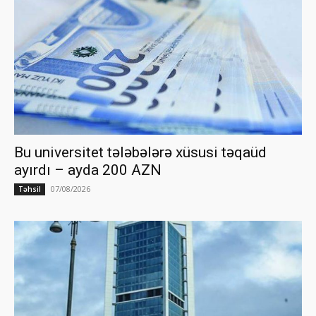
Bu universitet tələbələrə xüsusi təqaüd
ayırdı – ayda 200 AZN
07/08/2026
Təhsil