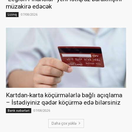
müzakirə edəcək
07/08/2026
Lizinq
Kartdan-karta köçürmələrlə bağlı açıqlama
– İstədiyiniz qədər köçürmə edə bilərsiniz
07/08/2026
Bank xəbərləri
Daha çox yüklə