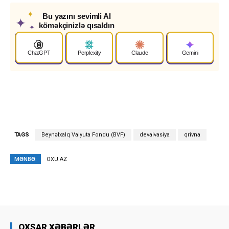
✦
Bu yazını sevimli AI
✦
köməkçinizlə qısaldın
✦
ChatGPT
Perplexity
Claude
Gemini
TAGS
Beynəlxalq Valyuta Fondu (BVF)
devalvasiya
qrivna
MƏNBƏ:
OXU.AZ
OXŞAR XƏBƏRLƏR