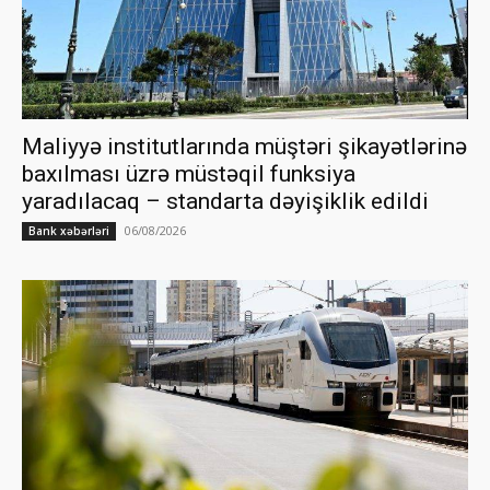
Maliyyə institutlarında müştəri şikayətlərinə
baxılması üzrə müstəqil funksiya
yaradılacaq – standarta dəyişiklik edildi
06/08/2026
Bank xəbərləri