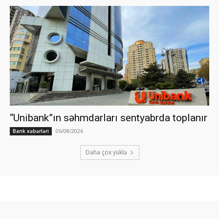
“Unibank”ın səhmdarları sentyabrda toplanır
06/08/2026
Bank xəbərləri
Daha çox yüklə