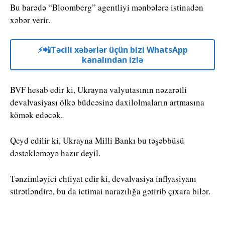
Bu barədə “Bloomberg” agentliyi mənbələrə istinadən
xəbər verir.
⚡️📲Təcili xəbərlər üçün bizi WhatsApp
kanalından izlə
BVF hesab edir ki, Ukrayna valyutasının nəzarətli
devalvasiyası ölkə büdcəsinə daxilolmaların artmasına
kömək edəcək.
Qeyd edilir ki, Ukrayna Milli Bankı bu təşəbbüsü
dəstəkləməyə hazır deyil.
Tənzimləyici ehtiyat edir ki, devalvasiya inflyasiyanı
sürətləndirə, bu da ictimai narazılığa gətirib çıxara bilər.