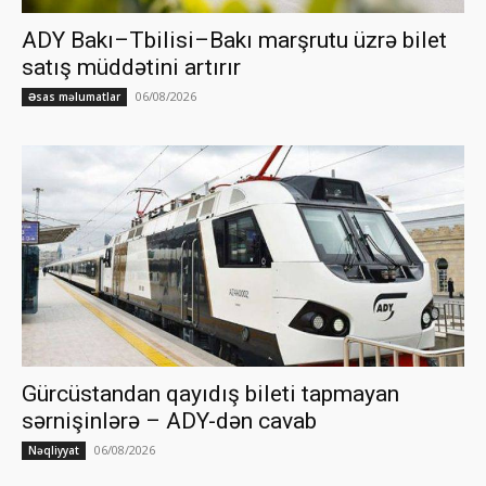
ADY Bakı–Tbilisi–Bakı marşrutu üzrə bilet
satış müddətini artırır
06/08/2026
Əsas məlumatlar
Gürcüstandan qayıdış bileti tapmayan
sərnişinlərə – ADY-dən cavab
06/08/2026
Nəqliyyat