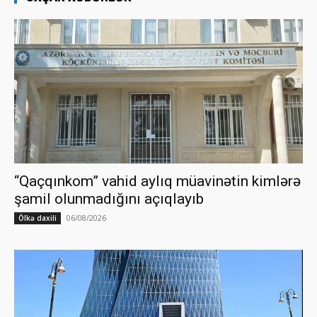
“Qaçqınkom” vahid aylıq müavinətin kimlərə
şamil olunmadığını açıqlayıb
06/08/2026
Ölkə daxili