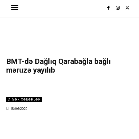
BMT-də Dağlıq Qarabağla bağlı
məruzə yayılıb
DIGƏR XƏBƏRLƏR
18/06/2020