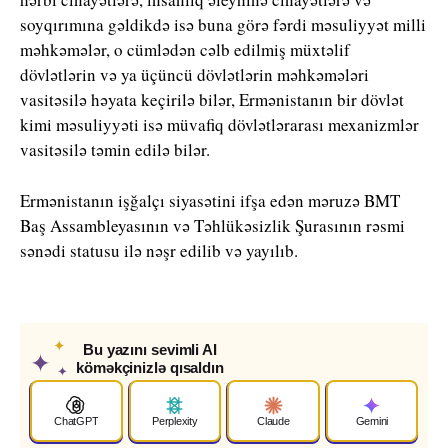
soyqırımına gəldikdə isə buna görə fərdi məsuliyyət milli
məhkəmələr, o cümlədən cəlb edilmiş müxtəlif
dövlətlərin və ya üçüncü dövlətlərin məhkəmələri
vasitəsilə həyata keçirilə bilər, Ermənistanın bir dövlət
kimi məsuliyyəti isə müvafiq dövlətlərarası mexanizmlər
vasitəsilə təmin edilə bilər.
Ermənistanın işğalçı siyasətini ifşa edən məruzə BMT
Baş Assambleyasının və Təhlükəsizlik Şurasının rəsmi
sənədi statusu ilə nəşr edilib və yayılıb.
✦
Bu yazını sevimli AI
✦
köməkçinizlə qısaldın
✦
ChatGPT
Perplexity
Claude
Gemini