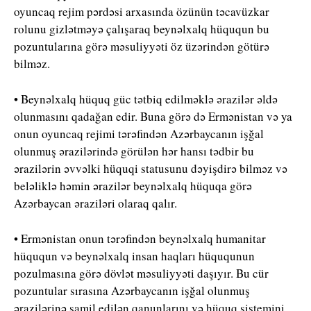
oyuncaq rejim pərdəsi arxasında özünün təcavüzkar
rolunu gizlətməyə çalışaraq beynəlxalq hüququn bu
pozuntularına görə məsuliyyəti öz üzərindən götürə
bilməz.
• Beynəlxalq hüquq güc tətbiq edilməklə ərazilər əldə
olunmasını qadağan edir. Buna görə də Ermənistan və ya
onun oyuncaq rejimi tərəfindən Azərbaycanın işğal
olunmuş ərazilərində görülən hər hansı tədbir bu
ərazilərin əvvəlki hüquqi statusunu dəyişdirə bilməz və
beləliklə həmin ərazilər beynəlxalq hüquqa görə
Azərbaycan əraziləri olaraq qalır.
• Ermənistan onun tərəfindən beynəlxalq humanitar
hüququn və beynəlxalq insan haqları hüququnun
pozulmasına görə dövlət məsuliyyəti daşıyır. Bu cür
pozuntular sırasına Azərbaycanın işğal olunmuş
ərazilərinə şamil edilən qanunlarını və hüquq sistemini