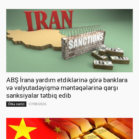
ABŞ İrana yardım etdiklərinə görə banklara
və valyutadəyişmə məntəqələrinə qarşı
sanksiyalar tətbiq edib
07/08/2026
Ölkə xarici