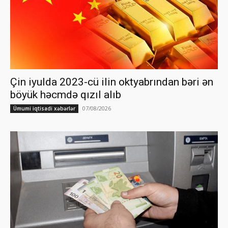
Çin iyulda 2023-cü ilin oktyabrından bəri ən
böyük həcmdə qızıl alıb
07/08/2026
Ümumi iqtisadi xəbərlər