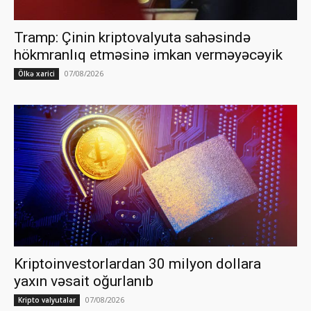
Tramp: Çinin kriptovalyuta sahəsində
hökmranlıq etməsinə imkan verməyəcəyik
07/08/2026
Ölkə xarici
Kriptoinvestorlardan 30 milyon dollara
yaxın vəsait oğurlanıb
07/08/2026
Kripto valyutalar