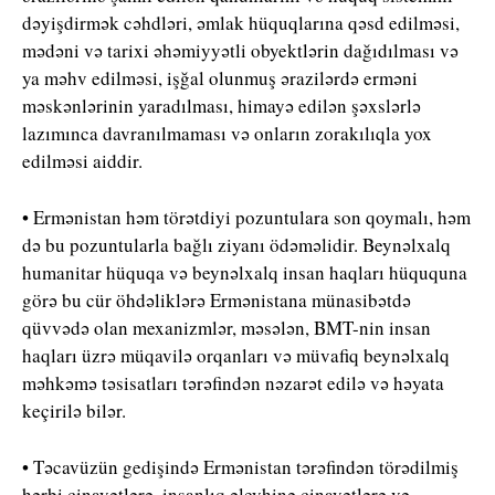
dəyişdirmək cəhdləri, əmlak hüquqlarına qəsd edilməsi,
mədəni və tarixi əhəmiyyətli obyektlərin dağıdılması və
ya məhv edilməsi, işğal olunmuş ərazilərdə erməni
məskənlərinin yaradılması, himayə edilən şəxslərlə
lazımınca davranılmaması və onların zorakılıqla yox
edilməsi aiddir.
• Ermənistan həm törətdiyi pozuntulara son qoymalı, həm
də bu pozuntularla bağlı ziyanı ödəməlidir. Beynəlxalq
humanitar hüquqa və beynəlxalq insan haqları hüququna
görə bu cür öhdəliklərə Ermənistana münasibətdə
qüvvədə olan mexanizmlər, məsələn, BMT-nin insan
haqları üzrə müqavilə orqanları və müvafiq beynəlxalq
məhkəmə təsisatları tərəfindən nəzarət edilə və həyata
keçirilə bilər.
• Təcavüzün gedişində Ermənistan tərəfindən törədilmiş
hərbi cinayətlərə, insanlıq əleyhinə cinayətlərə və