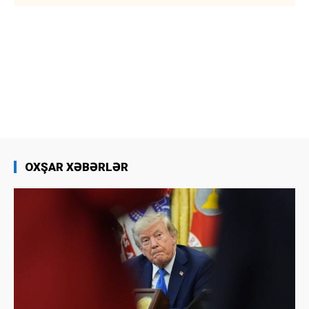
OXŞAR XƏBƏRLƏR