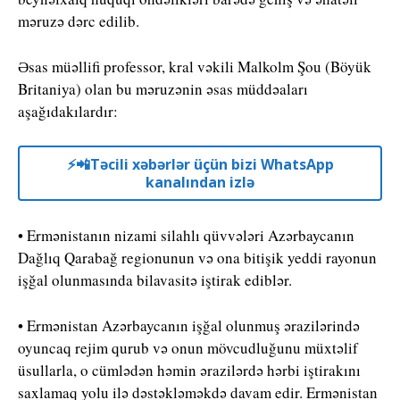
məruzə dərc edilib.
Əsas müəllifi professor, kral vəkili Malkolm Şou (Böyük
Britaniya) olan bu məruzənin əsas müddəaları
aşağıdakılardır:
⚡️📲Təcili xəbərlər üçün bizi WhatsApp
kanalından izlə
• Ermənistanın nizami silahlı qüvvələri Azərbaycanın
Dağlıq Qarabağ regionunun və ona bitişik yeddi rayonun
işğal olunmasında bilavasitə iştirak ediblər.
• Ermənistan Azərbaycanın işğal olunmuş ərazilərində
oyuncaq rejim qurub və onun mövcudluğunu müxtəlif
üsullarla, o cümlədən həmin ərazilərdə hərbi iştirakını
saxlamaq yolu ilə dəstəkləməkdə davam edir. Ermənistan