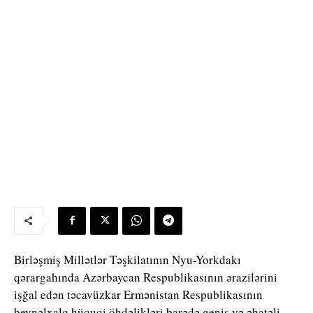
Birləşmiş Millətlər Təşkilatının Nyu-Yorkdakı
qərargahında Azərbaycan Respublikasının ərazilərini
işğal edən təcavüzkar Ermənistan Respublikasının
beynəlxalq hüquqi öhdəlikləri barədə geniş və əhatəli