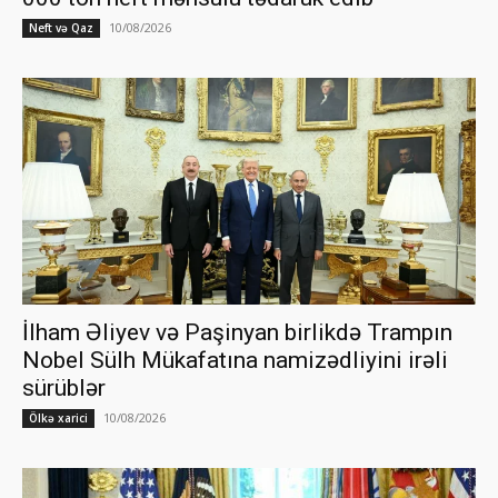
10/08/2026
Neft və Qaz
İlham Əliyev və Paşinyan birlikdə Trampın
Nobel Sülh Mükafatına namizədliyini irəli
sürüblər
10/08/2026
Ölkə xarici