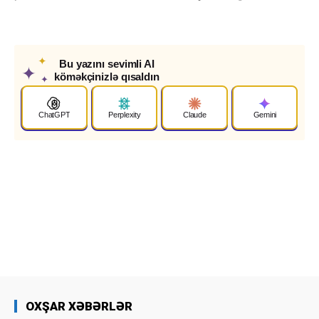
✦
Bu yazını sevimli AI
✦
köməkçinizlə qısaldın
✦
ChatGPT
Perplexity
Claude
Gemini
OXŞAR XƏBƏRLƏR