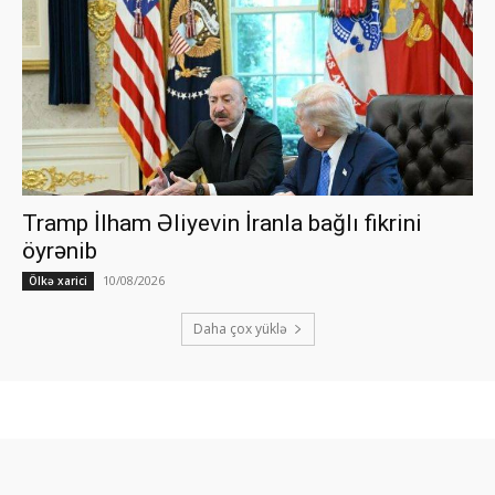
Tramp İlham Əliyevin İranla bağlı fikrini
öyrənib
10/08/2026
Ölkə xarici
Daha çox yüklə