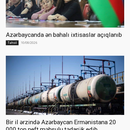
Azərbaycanda ən bahalı ixtisaslar açıqlanıb
10/08/2026
Təhsil
Bir il ərzində Azərbaycan Ermənistana 20
000 ton neft məhsulu tədarük edib