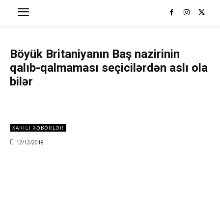
Böyük Britaniyanın Baş nazirinin
qalıb-qalmaması seçicilərdən aslı ola
bilər
XARICI XƏBƏRLƏR
12/12/2018