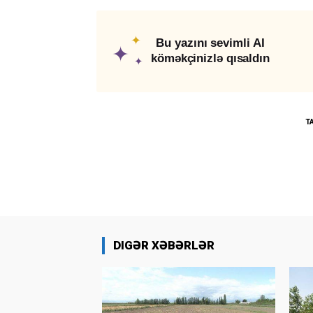
✦
Bu yazını sevimli AI
✦
köməkçinizlə qısaldın
✦
T
DIGƏR XƏBƏRLƏR