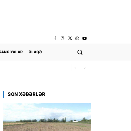
KANSIYALAR
ƏLAQƏ
SON XƏBƏRLƏR