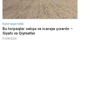
Kənd təsərrüfatı
Bu torpaqlar satışa və icarəyə çıxarılır –
Siyahı və Qiymətlər
07/08/2026