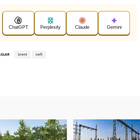
ChatGPT
Perplexity
Claude
Gemini
AGLAR
brent
neft