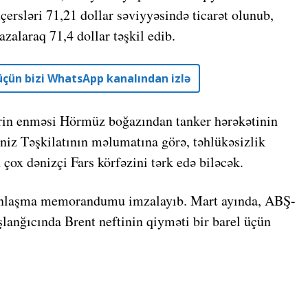
ersləri 71,21 dollar səviyyəsində ticarət olunub,
zalaraq 71,4 dollar təşkil edib.
r üçün bizi WhatsApp kanalından izlə
rin enməsi Hörmüz boğazından tanker hərəkətinin
əniz Təşkilatının məlumatına görə, təhlükəsizlik
çox dənizçi Fars körfəzini tərk edə biləcək.
 anlaşma memorandumu imzalayıb. Mart ayında, ABŞ-
şlanğıcında Brent neftinin qiyməti bir barel üçün