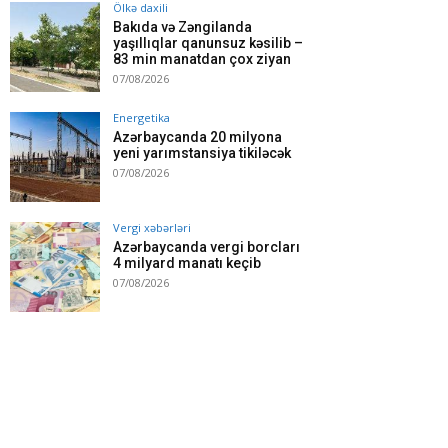
Ölkə daxili
Bakıda və Zəngilanda
yaşıllıqlar qanunsuz kəsilib –
83 min manatdan çox ziyan
07/08/2026
Energetika
Azərbaycanda 20 milyona
yeni yarımstansiya tikiləcək
07/08/2026
Vergi xəbərləri
Azərbaycanda vergi borcları
4 milyard manatı keçib
07/08/2026