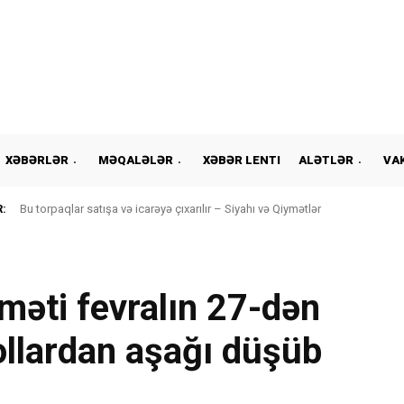
XƏBƏRLƏR
MƏQALƏLƏR
XƏBƏR LENTI
ALƏTLƏR
VA
:
Bu torpaqlar satışa və icarəyə çıxarılır – Siyahı və Qiymətlər
yməti fevralın 27-dən
dollardan aşağı düşüb