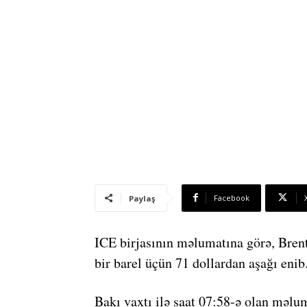
Facebook
Paylaş
ICE birjasının məlumatına görə, Brent
bir barel üçün 71 dollardan aşağı enib
Bakı vaxtı ilə saat 07:58-ə olan məlum