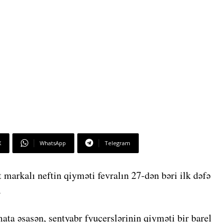
X
WhatsApp
Telegram
 markalı neftin qiyməti fevralın 27-dən bəri ilk dəfə
.
ata əsasən, sentyabr fyuçerslərinin qiyməti bir barel