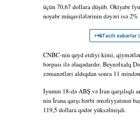
üçün 70,67 dollara düşüb. Oktyabr fyuç
noyabr müqavilələrinin dəyəri isə 2% a
⚡️📲Təcili xəbərlə
CNBC-nin qeyd etdiyi kimi, qiymətlə
bərpası ilə əlaqədardır. Beynəlxalq D
zəmanətləri aldıqdan sonra 11 mindən 
İyunun 18-də ABŞ və İran qarşılıqlı
nin İrana qarşı hərbi əməliyyatının ba
119,5 dollara qədər yüksəlmişdi.