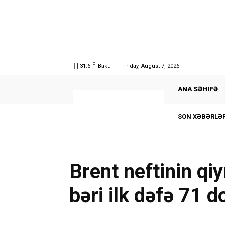
C
31.6
Baku
Friday, August 7, 2026
ANA SƏHIFƏ
SON XƏBƏRLƏR
Brent neftinin qi
bəri ilk dəfə 71 