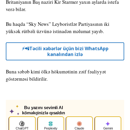
Britaniyanın Baş naziri Kir Starmer yaxın aylarda istefa
verə bilər.
Bu haqda “Sky News” Leyboristlər Partiyasının iki
yüksək rütbəli üzvünə istinadən məlumat yayıb.
⚡️📲Təcili xəbərlər üçün bizi WhatsApp
kanalından izlə
Buna səbəb kimi ölkə hökumətinin zəif fəaliyyət
göstərməsi bildirilir.
✦
Bu yazını sevimli AI
✦
köməkçinizlə qısaldın
✦
ChatGPT
Perplexity
Claude
Gemini