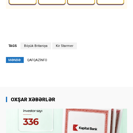
TAGS
Böyük Britaniya
Kir Starmer
MƏNBƏ:
QAFQAZİNFO
OXŞAR XƏBƏRLƏR