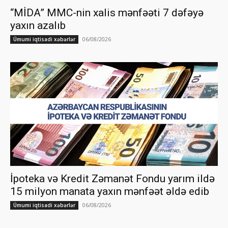
“MİDA” MMC-nin xalis mənfəəti 7 dəfəyə
yaxın azalıb
06/08/2026
Ümumi iqtisadi xəbərlər
İpoteka və Kredit Zəmanət Fondu yarım ildə
15 milyon manata yaxın mənfəət əldə edib
06/08/2026
Ümumi iqtisadi xəbərlər