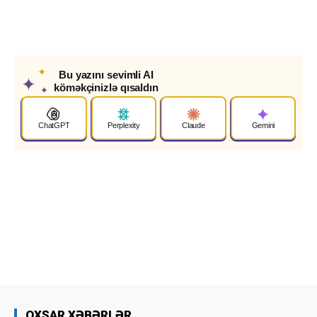
✦
Bu yazını sevimli AI
✦
köməkçinizlə qısaldın
✦
ChatGPT
Perplexity
Claude
Gemini
OXŞAR XƏBƏRLƏR