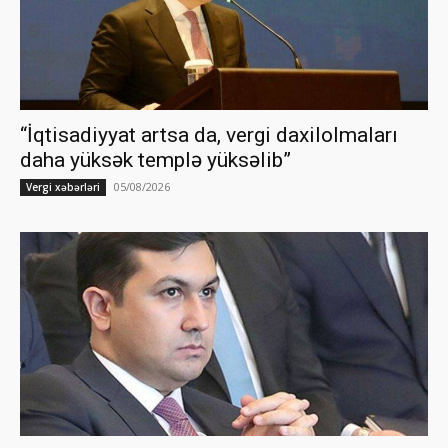
“İqtisadiyyat artsa da, vergi daxilolmaları
daha yüksək templə yüksəlib”
05/08/2026
Vergi xəbərləri