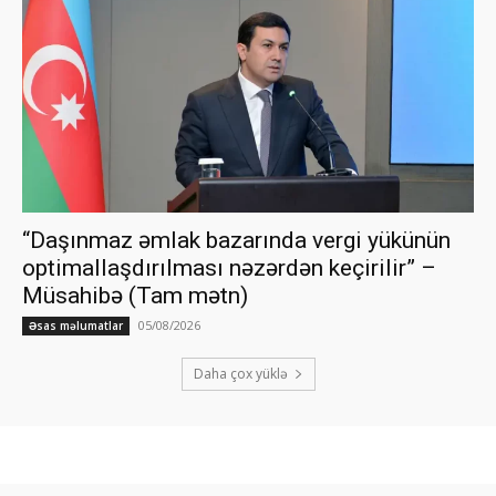
“Daşınmaz əmlak bazarında vergi yükünün
optimallaşdırılması nəzərdən keçirilir” –
Müsahibə (Tam mətn)
05/08/2026
Əsas məlumatlar
Daha çox yüklə