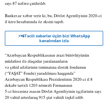
sayı 87 nəfərə çatdırılıb.
Banker.az xəbər verir ki, bu, Dövlət Agentliyinin 2020-ci
il üzrə hesabatında öz əksini tapıb.
⚡️📲Təcili xəbərlər üçün bizi WhatsApp
kanalından izlə
“Azərbaycan Respublikasının ərazi bütövlüyünün
müdafiəsi ilə əlaqədar yaralananların
və şəhid ailələrinin təminatına dəstək fondunun
(“YAŞAT” Fondu) yaradılması haqqında”
Azərbaycan Respublikası Prezidentinin 2020-ci il 8
dekabr tarixli 1203 nömrəli Fərmanının
5-ci hissəsinə əsasən Dövlət Agentliyinin işçilərinin sayı
20 vahid artırılaraq 915 ştat vahidi təşkil edib.