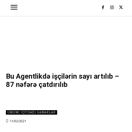
Bu Agentlikdə işçilərin sayı artılıb –
87 nəfərə çatdırılıb
ÜMUMI IQTISADI XƏBƏRLƏR
11/02/2021