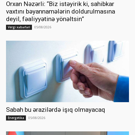
Orxan Nəzərli: “Biz istəyirik ki, sahibkar
vaxtını bəyannamələrin doldurulmasına
deyil, fəaliyyətinə yönəltsin”
05/08/2026
Vergi xəbərləri
Sabah bu ərazilərdə işıq olmayacaq
05/08/2026
Energetika