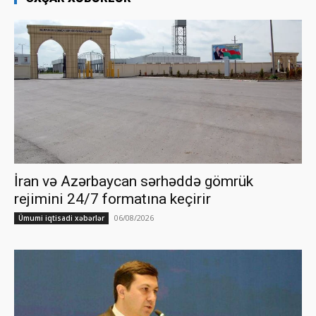
İran və Azərbaycan sərhəddə gömrük
rejimini 24/7 formatına keçirir
06/08/2026
Ümumi iqtisadi xəbərlər