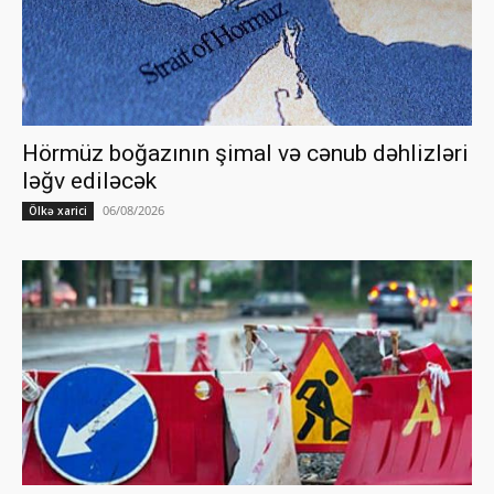
Hörmüz boğazının şimal və cənub dəhlizləri
ləğv ediləcək
06/08/2026
Ölkə xarici