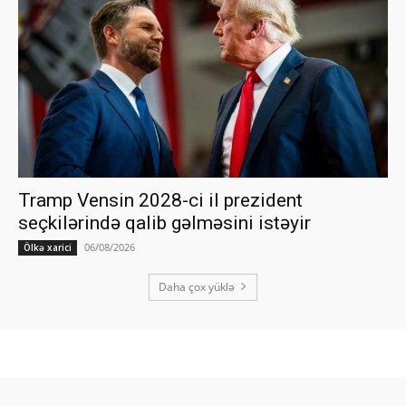
Tramp Vensin 2028-ci il prezident
seçkilərində qalib gəlməsini istəyir
06/08/2026
Ölkə xarici
Daha çox yüklə