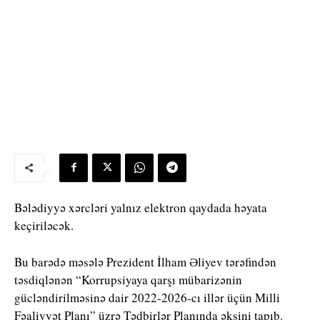
Bələdiyyə xərcləri yalnız elektron qaydada həyata
keçiriləcək.
Bu barədə məsələ Prezident İlham Əliyev tərəfindən
təsdiqlənən “Korrupsiyaya qarşı mübarizənin
gücləndirilməsinə dair 2022-2026-cı illər üçün Milli
Fəaliyyət Planı” üzrə Tədbirlər Planında əksini tapıb.