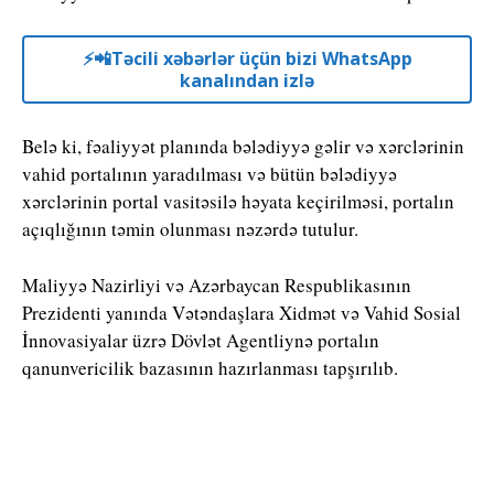
⚡️📲Təcili xəbərlər üçün bizi WhatsApp
kanalından izlə
Belə ki, fəaliyyət planında bələdiyyə gəlir və xərclərinin
vahid portalının yaradılması və bütün bələdiyyə
xərclərinin portal vasitəsilə həyata keçirilməsi, portalın
açıqlığının təmin olunması nəzərdə tutulur.
Maliyyə Nazirliyi və Azərbaycan Respublikasının
Prezidenti yanında Vətəndaşlara Xidmət və Vahid Sosial
İnnovasiyalar üzrə Dövlət Agentliynə portalın
qanunvericilik bazasının hazırlanması tapşırılıb.