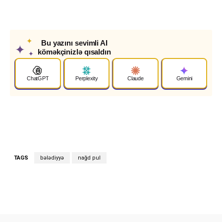
✦
Bu yazını sevimli AI
✦
köməkçinizlə qısaldın
✦
ChatGPT
Perplexity
Claude
Gemini
TAGS
bələdiyyə
nağd pul