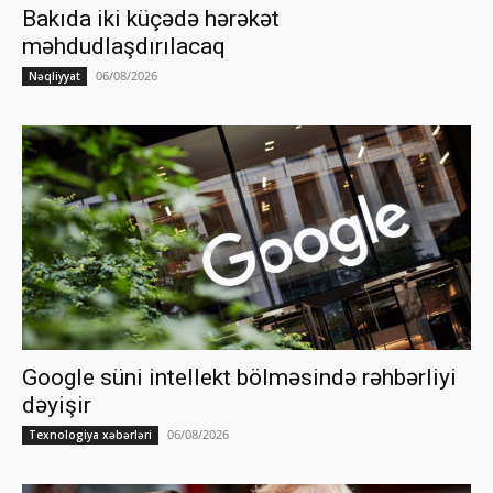
Bakıda iki küçədə hərəkət
məhdudlaşdırılacaq
06/08/2026
Nəqliyyat
Google süni intellekt bölməsində rəhbərliyi
dəyişir
06/08/2026
Texnologiya xəbərləri