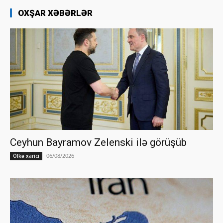
OXŞAR XƏBƏRLƏR
Ceyhun Bayramov Zelenski ilə görüşüb
06/08/2026
Ölkə xarici