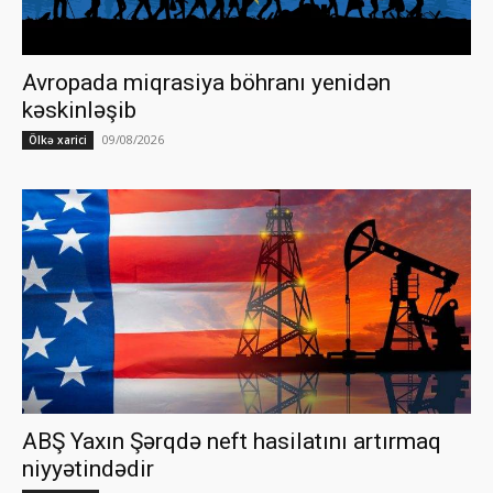
Avropada miqrasiya böhranı yenidən
kəskinləşib
09/08/2026
Ölkə xarici
ABŞ Yaxın Şərqdə neft hasilatını artırmaq
niyyətindədir