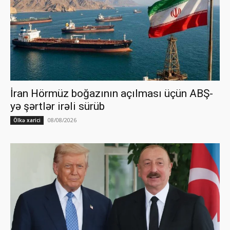
İran Hörmüz boğazının açılması üçün ABŞ-
yə şərtlər irəli sürüb
08/08/2026
Ölkə xarici