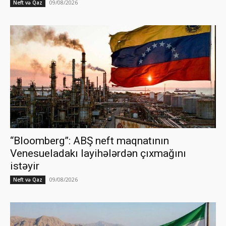
09/08/2026
Neft və Qaz
“Bloomberg”: ABŞ neft maqnatının
Venesueladakı layihələrdən çıxmağını
istəyir
09/08/2026
Neft və Qaz