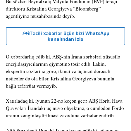
Bu sözləri Beynəlxalq Valyuta Fondunun (BVF) icraçı
direktoru Kristalina Georgiyeva “Bloomberg”
agentliyinə müsahibəsində deyib.
⚡️📲Təcili xəbərlər üçün bizi WhatsApp
kanalından izlə
O xəbərdarlıq edib ki, ABŞ-nin İrana zərbələri xüsusilə
enerjidaşıyıcılarının qiymətinə təsir edib. Lakin,
ekspertin sözlərinə görə, ikinci və üçüncü dərəcəli
nəticələr də ola bilər. Kristalina Georgiyeva bununla
bağlı təfərrüat verməyib.
Xatırladaq ki, iyunun 22-nə keçən gecə ABŞ Hərbi Hava
Qüvvələri İrandakı üç nüvə obyektinə, o cümlədən Fordo
uranın zənginləşdirilməsi zavoduna zərbələr endirib.
ABŞ Prezidenti Donald Tramp bəyan edib ki, hücumun