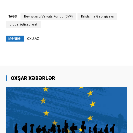
TAGS
Beynəlxalq Valyuta Fondu (BVF)
Kristalina Georgiyeva
qlobal iqtisadiyyat
MƏNBƏ:
OXU.AZ
OXŞAR XƏBƏRLƏR