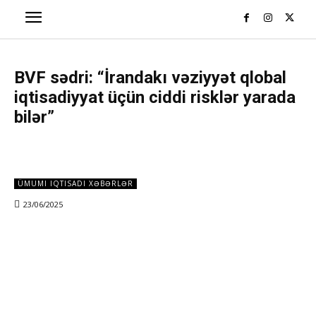
BVF sədri: “İrandakı vəziyyət qlobal
iqtisadiyyat üçün ciddi risklər yarada
bilər”
ÜMUMI IQTISADI XƏBƏRLƏR
23/06/2025