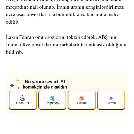
məqsədinə nail olunub, İranın uranın zənginləşdirilməsi
üzrə əsas obyektləri isə bütünlüklə və tamamilə məhv
edilib.
Lakin Tehran onun sözlərini təkzib edərək, ABŞ-nin
İranın nüvə obyektlərinə zərbələrinin nəticəsiz olduğunu
bildirib.
✦
Bu yazını sevimli AI
✦
köməkçinizlə qısaldın
✦
ChatGPT
Perplexity
Claude
Gemini