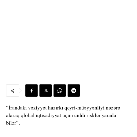
“İrandakı vəziyyət hazırkı qeyri-müəyyənliyi nəzərə
alaraq qlobal iqtisadiyyat üçün ciddi risklər yarada
bilər”.