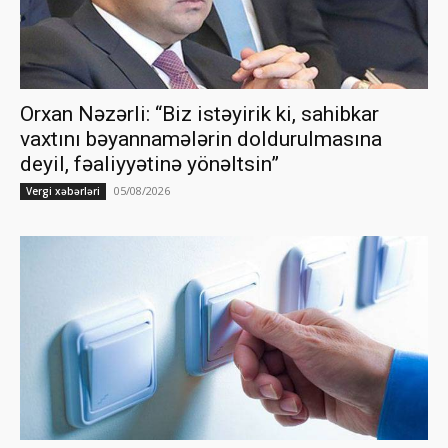
Orxan Nəzərli: “Biz istəyirik ki, sahibkar
vaxtını bəyannamələrin doldurulmasına
deyil, fəaliyyətinə yönəltsin”
05/08/2026
Vergi xəbərləri