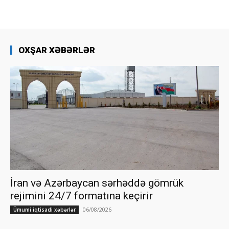
OXŞAR XƏBƏRLƏR
İran və Azərbaycan sərhəddə gömrük
rejimini 24/7 formatına keçirir
06/08/2026
Ümumi iqtisadi xəbərlər