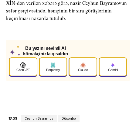
XİN-dən verilən xəbərə görə, nazir Ceyhun Bayramovun
səfər çərçivəsində, həmçinin bir sıra görüşlərinin
keçirilməsi nəzərdə tutulub.
✦
Bu yazını sevimli AI
✦
köməkçinizlə qısaldın
✦
ChatGPT
Perplexity
Claude
Gemini
TAGS
Ceyhun Bayramov
Düşənbə