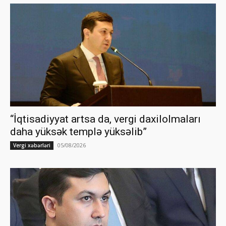
“İqtisadiyyat artsa da, vergi daxilolmaları
daha yüksək templə yüksəlib”
05/08/2026
Vergi xəbərləri