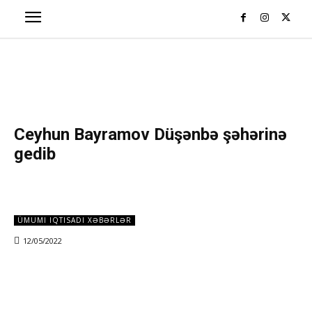
Ceyhun Bayramov Düşənbə şəhərinə
gedib
ÜMUMI IQTISADI XƏBƏRLƏR
12/05/2022