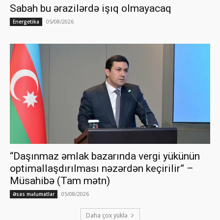
Sabah bu ərazilərdə işıq olmayacaq
05/08/2026
Energetika
“Daşınmaz əmlak bazarında vergi yükünün
optimallaşdırılması nəzərdən keçirilir” –
Müsahibə (Tam mətn)
05/08/2026
Əsas məlumatlar
Daha çox yüklə