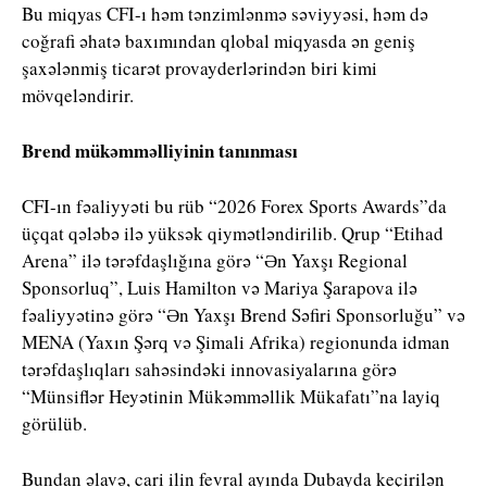
Bu miqyas CFI-ı həm tənzimlənmə səviyyəsi, həm də
coğrafi əhatə baxımından qlobal miqyasda ən geniş
şaxələnmiş ticarət provayderlərindən biri kimi
mövqeləndirir.
Brend mükəmməlliyinin tanınması
CFI-ın fəaliyyəti bu rüb “2026 Forex Sports Awards”da
üçqat qələbə ilə yüksək qiymətləndirilib. Qrup “Etihad
Arena” ilə tərəfdaşlığına görə “Ən Yaxşı Regional
Sponsorluq”, Luis Hamilton və Mariya Şarapova ilə
fəaliyyətinə görə “Ən Yaxşı Brend Səfiri Sponsorluğu” və
MENA (Yaxın Şərq və Şimali Afrika) regionunda idman
tərəfdaşlıqları sahəsindəki innovasiyalarına görə
“Münsiflər Heyətinin Mükəmməllik Mükafatı”na layiq
görülüb.
Bundan əlavə, cari ilin fevral ayında Dubayda keçirilən