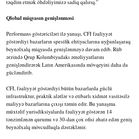
təqdim etmək öhdəliyimizə sadiq qalırıq.”
Qlobal miqyasın genişlənməsi
Performans göstəriciləri ilə yanaşı, CFI fəaliyyət
göstərdiyi bazarların spesifik ehtiyaclarına uyğunlaşaraq
beynəlxalq miqyasda genişlənməyə davam edib. Rüb
ərzində Qrup Kolumbiyadakı əməliyyatlarını
genişləndirərək Latın Amerikasında mövqeyini daha da
gücləndirib.
CFI, fəaliyyət göstərdiyi bütün bazarlarda güclü
infrastruktur, praktik alətlər və etibarlı xidmət vasitəsilə
maliyyə bazarlarına çıxışı təmin edir. Bu yanaşma
müxtəlif yurisdiksiyalarda fəaliyyət göstərən 14
tənzimlənən qurumu və 30-dan çox ofisi əhatə edən geniş
beynəlxalq mövcudluqla dəstəklənir.