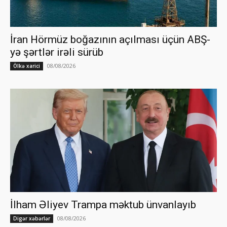
İran Hörmüz boğazının açılması üçün ABŞ-
yə şərtlər irəli sürüb
08/08/2026
Ölkə xarici
İlham Əliyev Trampa məktub ünvanlayıb
08/08/2026
Digər xəbərlər