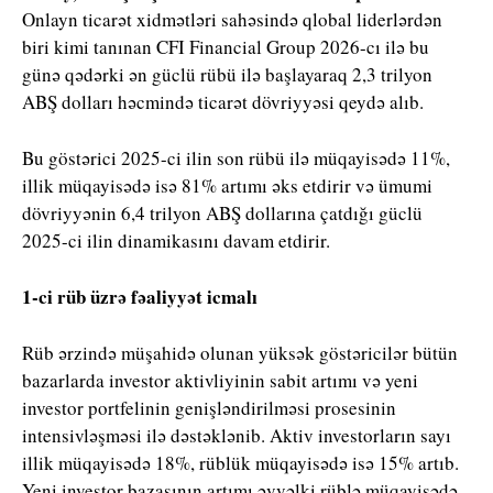
Onlayn ticarət xidmətləri sahəsində qlobal liderlərdən
biri kimi tanınan CFI Financial Group 2026-cı ilə bu
günə qədərki ən güclü rübü ilə başlayaraq 2,3 trilyon
ABŞ dolları həcmində ticarət dövriyyəsi qeydə alıb.
Bu göstərici 2025-ci ilin son rübü ilə müqayisədə 11%,
illik müqayisədə isə 81% artımı əks etdirir və ümumi
dövriyyənin 6,4 trilyon ABŞ dollarına çatdığı güclü
2025-ci ilin dinamikasını davam etdirir.
1-ci rüb üzrə fəaliyyət icmalı
Rüb ərzində müşahidə olunan yüksək göstəricilər bütün
bazarlarda investor aktivliyinin sabit artımı və yeni
investor portfelinin genişləndirilməsi prosesinin
intensivləşməsi ilə dəstəklənib. Aktiv investorların sayı
illik müqayisədə 18%, rüblük müqayisədə isə 15% artıb.
Yeni investor bazasının artımı əvvəlki rüblə müqayisədə