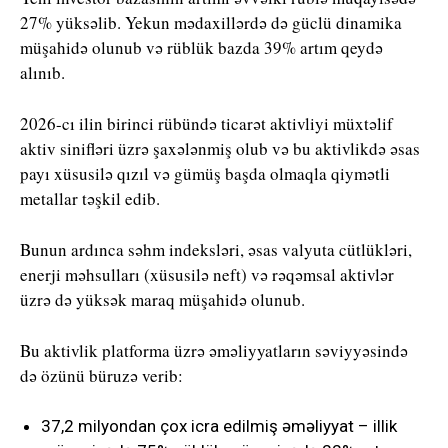
27% yüksəlib. Yekun mədaxillərdə də güclü dinamika
müşahidə olunub və rüblük bazda 39% artım qeydə
alınıb.
2026-cı ilin birinci rübündə ticarət aktivliyi müxtəlif
aktiv sinifləri üzrə şaxələnmiş olub və bu aktivlikdə əsas
payı xüsusilə qızıl və gümüş başda olmaqla qiymətli
metallar təşkil edib.
Bunun ardınca səhm indeksləri, əsas valyuta cütlükləri,
enerji məhsulları (xüsusilə neft) və rəqəmsal aktivlər
üzrə də yüksək maraq müşahidə olunub.
Bu aktivlik platforma üzrə əməliyyatların səviyyəsində
də özünü büruzə verib:
37,2 milyondan çox icra edilmiş əməliyyat – illik