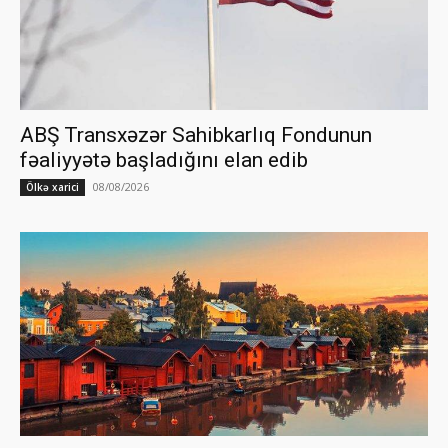
ABŞ Transxəzər Sahibkarlıq Fondunun
fəaliyyətə başladığını elan edib
08/08/2026
Ölkə xarici