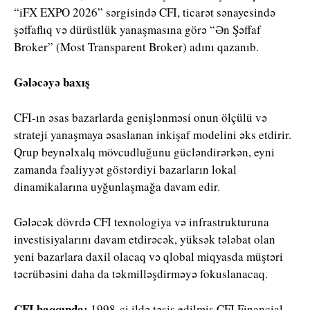
“iFX EXPO 2026” sərgisində CFI, ticarət sənayesində
şəffaflıq və dürüstlük yanaşmasına görə “Ən Şəffaf
Broker” (Most Transparent Broker) adını qazanıb.
Gələcəyə baxış
CFI-ın əsas bazarlarda genişlənməsi onun ölçülü və
strateji yanaşmaya əsaslanan inkişaf modelini əks etdirir.
Qrup beynəlxalq mövcudluğunu gücləndirərkən, eyni
zamanda fəaliyyət göstərdiyi bazarların lokal
dinamikalarına uyğunlaşmağa davam edir.
Gələcək dövrdə CFI texnologiya və infrastrukturuna
investisiyalarını davam etdirəcək, yüksək tələbat olan
yeni bazarlara daxil olacaq və qlobal miqyasda müştəri
təcrübəsini daha da təkmilləşdirməyə fokuslanacaq.
CFI haqqında:
1998-ci ildə təsis edilmiş CFI Financial