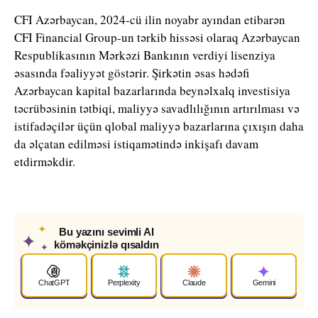
CFI Azərbaycan, 2024-cü ilin noyabr ayından etibarən
CFI Financial Group-un tərkib hissəsi olaraq Azərbaycan
Respublikasının Mərkəzi Bankının verdiyi lisenziya
əsasında fəaliyyət göstərir. Şirkətin əsas hədəfi
Azərbaycan kapital bazarlarında beynəlxalq investisiya
təcrübəsinin tətbiqi, maliyyə savadlılığının artırılması və
istifadəçilər üçün qlobal maliyyə bazarlarına çıxışın daha
da əlçatan edilməsi istiqamətində inkişafı davam
etdirməkdir.
✦
Bu yazını sevimli AI
✦
köməkçinizlə qısaldın
✦
ChatGPT
Perplexity
Claude
Gemini