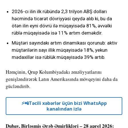
2026-cı ilin ilk rübündə 2,3 trilyon ABŞ dolları
həcmində ticarət dövriyyəsi qeydə alıb ki, bu da
ötən ilin eyni dövrü ilə müqayisədə 81%, əvvəlki
rüblə müqayisədə isə 11% artım deməkdir.
Müştəri sayındakı artım dinamikası qorunub: aktiv
müştərilərin sayı illik müqayisədə 18%, yekun
mədaxillər isə rüblük müqayisədə 39% artıb.
Həmçinin, Qrup Kolumbiyadakı əməliyyatlarını
genişləndirərək Latın Amerikasında mövqeyini daha da
gücləndirib.
⚡️📲Təcili xəbərlər üçün bizi WhatsApp
kanalından izlə
Dubay, Birləşmiş Ərəb Əmirlikləri – 28 aprel 2026: