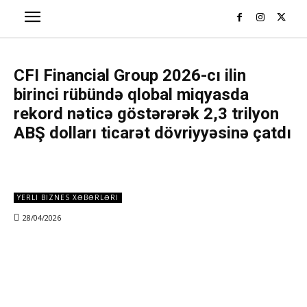
CFI Financial Group 2026-cı ilin
birinci rübündə qlobal miqyasda
rekord nəticə göstərərək 2,3 trilyon
ABŞ dolları ticarət dövriyyəsinə çatdı
YERLI BIZNES XƏBƏRLƏRI
28/04/2026