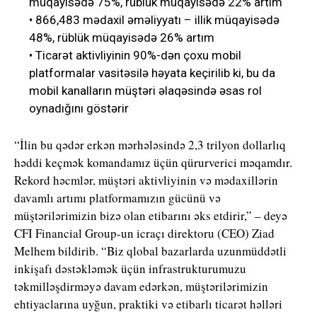
müqayisədə 75%, rüblük müqayisədə 22% artım
• 866,483 mədaxil əməliyyatı – illik müqayisədə
48%, rüblük müqayisədə 26% artım
• Ticarət aktivliyinin 90%-dən çoxu mobil
platformalar vasitəsilə həyata keçirilib ki, bu da
mobil kanalların müştəri əlaqəsində əsas rol
oynadığını göstərir
“İlin bu qədər erkən mərhələsində 2,3 trilyon dollarlıq
həddi keçmək komandamız üçün qürurverici məqamdır.
Rekord həcmlər, müştəri aktivliyinin və mədaxillərin
davamlı artımı platformamızın gücünü və
müştərilərimizin bizə olan etibarını əks etdirir,” – deyə
CFI Financial Group-un icraçı direktoru (CEO) Ziad
Melhem bildirib. “Biz qlobal bazarlarda uzunmüddətli
inkişafı dəstəkləmək üçün infrastrukturumuzu
təkmilləşdirməyə davam edərkən, müştərilərimizin
ehtiyaclarına uyğun, praktiki və etibarlı ticarət həlləri