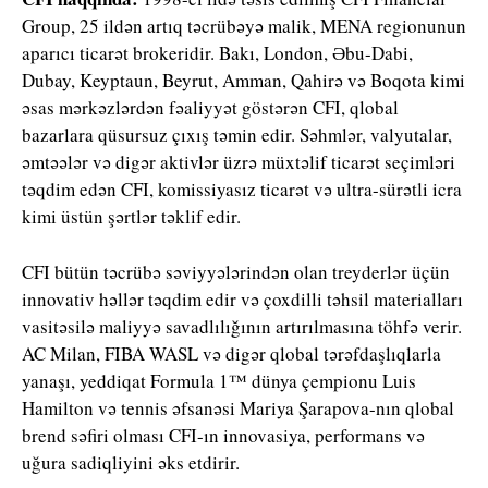
Group, 25 ildən artıq təcrübəyə malik, MENA regionunun
aparıcı ticarət brokeridir. Bakı, London, Əbu-Dabi,
Dubay, Keyptaun, Beyrut, Amman, Qahirə və Boqota kimi
əsas mərkəzlərdən fəaliyyət göstərən CFI, qlobal
bazarlara qüsursuz çıxış təmin edir. Səhmlər, valyutalar,
əmtəələr və digər aktivlər üzrə müxtəlif ticarət seçimləri
təqdim edən CFI, komissiyasız ticarət və ultra-sürətli icra
kimi üstün şərtlər təklif edir.
CFI bütün təcrübə səviyyələrindən olan treyderlər üçün
innovativ həllər təqdim edir və çoxdilli təhsil materialları
vasitəsilə maliyyə savadlılığının artırılmasına töhfə verir.
AC Milan, FIBA WASL və digər qlobal tərəfdaşlıqlarla
yanaşı, yeddiqat Formula 1™ dünya çempionu Luis
Hamilton və tennis əfsanəsi Mariya Şarapova-nın qlobal
brend səfiri olması CFI-ın innovasiya, performans və
uğura sadiqliyini əks etdirir.