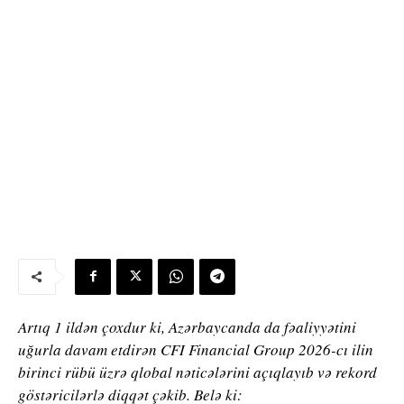
Artıq 1 ildən çoxdur ki, Azərbaycanda da fəaliyyətini
uğurla davam etdirən CFI Financial Group 2026-cı ilin
birinci rübü üzrə qlobal nəticələrini açıqlayıb və rekord
göstəricilərlə diqqət çəkib. Belə ki: