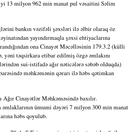
yi 13 milyon 962 min manat pul vəsaitini Səlim
ərini bankın vəzifəli şəxsləri ilə əlbir olaraq öz
əyinatından yayındırmaqla şəxsi ehtiyaclarına
randığından ona Cinayət Məcəlləsinin 179.3.2 (külli
 yəni təqsirkara etibar edilmiş özgə əmlakını
lərindən sui-istifadə ağır nəticələrə səbəb olduqda)
 barəsində məhkəmənin qərarı ilə həbs qətimkan
kı Ağır Cinayətlər Məhkəməsində baxılır.
nın əmlaklarının ümumi dəyəri 7 milyon 300 min manat
larına həbs qoyulub.