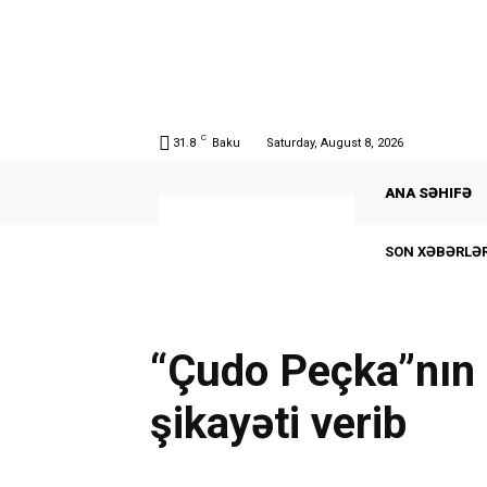
C
31.8
Baku
Saturday, August 8, 2026
ANA SƏHIFƏ
SON XƏBƏRLƏR
“Çudo Peçka”nın 
şikayəti verib