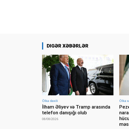
DIGƏR XƏBƏRLƏR
Ölkə daxili
Ölkə x
İlham Əliyev və Tramp arasında
Peze
telefon danışığı olub
nara
hücu
08/08/2026
məsə