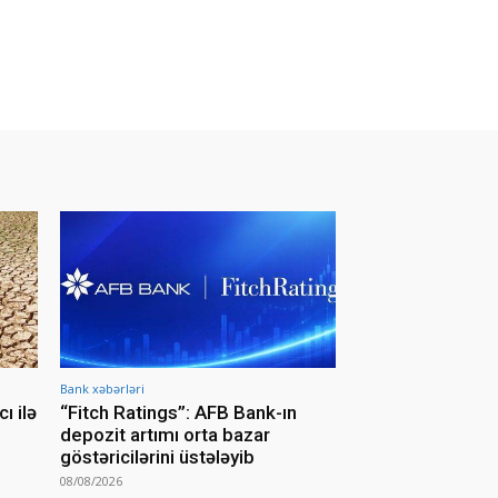
Bank xəbərləri
ı ilə
“Fitch Ratings”: AFB Bank-ın
depozit artımı orta bazar
göstəricilərini üstələyib
08/08/2026