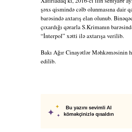
Xatırladaq ki, 2016-cı ilin sentyabr a
şəxs qismində cəlb olunmasına dair qər
barəsində axtarış elan olunub. Binəqə
çıxardığı qərarla S.Krimanın barəsind
“İnterpol” xətti ilə axtarışa verilib.
Bakı Ağır Cinayətlər Məhkəməsinin h
edilib.
✦
Bu yazını sevimli AI
✦
köməkçinizlə qısaldın
✦