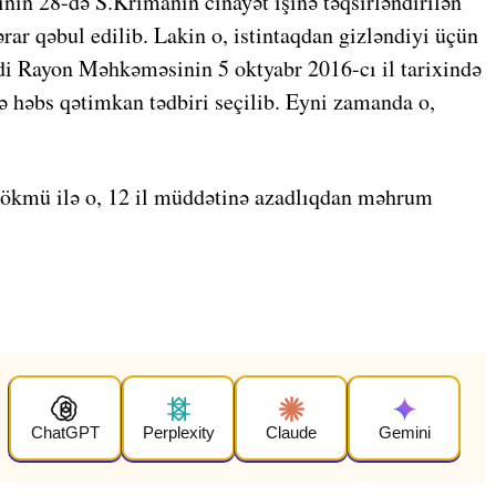
yının 28-də S.Krimanın cinayət işinə təqsirləndirilən
ar qəbul edilib. Lakin o, istintaqdan gizləndiyi üçün
di Rayon Məhkəməsinin 5 oktyabr 2016-cı il tarixində
ə həbs qətimkan tədbiri seçilib. Eyni zamanda o,
ökmü ilə o, 12 il müddətinə azadlıqdan məhrum
ChatGPT
Perplexity
Claude
Gemini