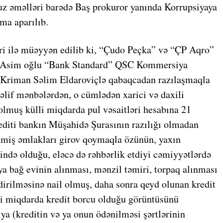
z əməlləri barədə Baş prokuror yanında Korrupsiyaya
ma aparılıb.
əri ilə müəyyən edilib ki, “Çudo Peçka” və “ÇP Aqro”
iz Asim oğlu “Bank Standard” QSC Kommersiya
ş Kriman Səlim Eldaroviçlə qabaqcadan razılaşmaqla
əlif mənbələrdən, o cümlədən xarici və daxili
 olmuş külli miqdarda pul vəsaitləri hesabına 21
diti bankın Müşahidə Şurasının razılığı olmadan
ilmiş əmlakları girov qoymaqla özünün, yaxın
də olduğu, eləcə də rəhbərlik etdiyi cəmiyyətlərdə
uya bağ evinin alınması, mənzil təmiri, torpaq alınması
şdirilməsinə nail olmuş, daha sonra qeyd olunan kredit
li miqdarda kredit borcu olduğu görüntüsünü
iya (kreditin və ya onun ödənilməsi şərtlərinin