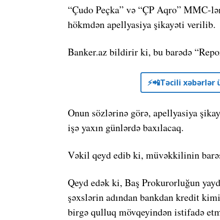
“Çudo Peçka” və “ÇP Aqro” MMC-lərin
hökmdən apellyasiya şikayəti verilib.
Banker.az bildirir ki, bu barədə “Rep
⚡️📲Təcili xəbərlə
Onun sözlərinə görə, apellyasiya şika
işə yaxın günlərdə baxılacaq.
Vəkil qeyd edib ki, müvəkkilinin barə
Qeyd edək ki, Baş Prokurorluğun yayd
şəxslərin adından bankdan kredit kimi 
birgə qulluq mövqeyindən istifadə etm