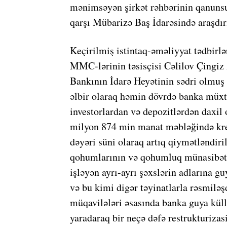
mənimsəyən şirkət rəhbərinin qanunsu
qarşı Mübarizə Baş İdarəsində araşdır
Keçirilmiş istintaq-əməliyyat tədbirl
MMC-lərinin təsisçisi Cəlilov Çing
Bankının İdarə Heyətinin sədri olmu
əlbir olaraq həmin dövrdə banka müxt
investorlardan və depozitlərdən daxil
milyon 874 min manat məbləğində kre
dəyəri süni olaraq artıq qiymətləndir
qohumlarının və qohumluq münasibətin
işləyən ayrı-ayrı şəxslərin adlarına g
və bu kimi digər təyinatlarla rəsmilə
müqavilələri əsasında banka guya kül
yaradaraq bir neçə dəfə restrukturizas