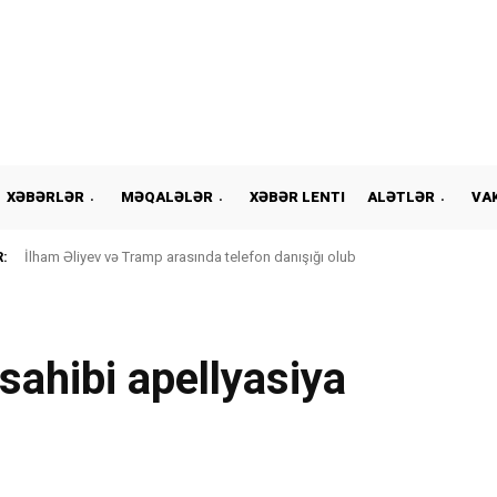
XƏBƏRLƏR
MƏQALƏLƏR
XƏBƏR LENTI
ALƏTLƏR
VA
:
İlham Əliyev və Tramp arasında telefon danışığı olub
sahibi apellyasiya