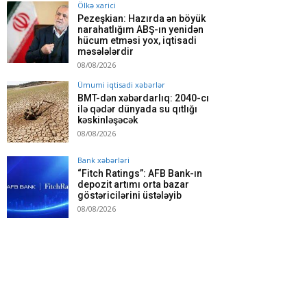
Ölkə xarici
Pezeşkian: Hazırda ən böyük
narahatlığım ABŞ-ın yenidən
hücum etməsi yox, iqtisadi
məsələlərdir
08/08/2026
Ümumi iqtisadi xəbərlər
BMT-dən xəbərdarlıq: 2040-cı
ilə qədər dünyada su qıtlığı
kəskinləşəcək
08/08/2026
Bank xəbərləri
“Fitch Ratings”: AFB Bank-ın
depozit artımı orta bazar
göstəricilərini üstələyib
08/08/2026