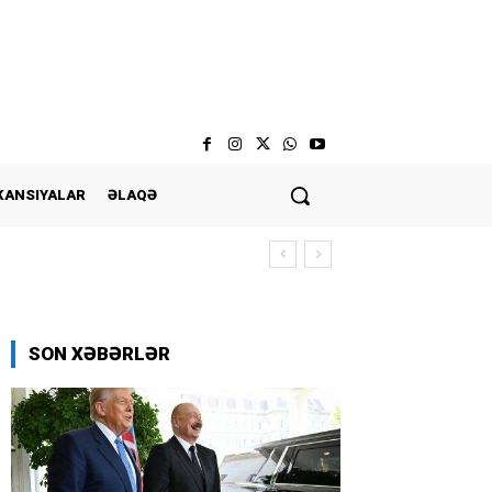
KANSIYALAR
ƏLAQƏ
SON XƏBƏRLƏR