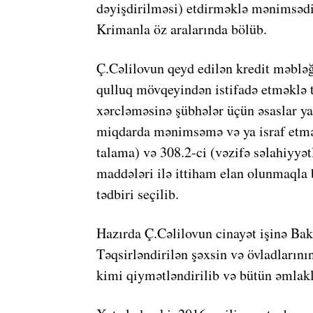
dəyişdirilməsi) etdirməklə mənimsədi
Krimanla öz aralarında bölüb.
Ç.Cəlilovun qeyd edilən kredit məbləğl
qulluq mövqeyindən istifadə etməklə t
xərcləməsinə şübhələr üçün əsaslar ya
miqdarda mənimsəmə və ya israf etmə,
talama) və 308.2-ci (vəzifə səlahiyyət
maddələri ilə ittiham elan olunmaqla
tədbiri seçilib.
Hazırda Ç.Cəlilovun cinayət işinə Ba
Təqsirləndirilən şəxsin və övladları
kimi qiymətləndirilib və bütün əmlak