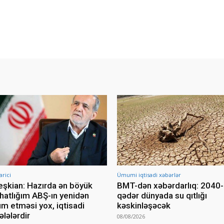
arici
Ümumi iqtisadi xəbərlər
şkian: Hazırda ən böyük
BMT-dən xəbərdarlıq: 2040-c
hatlığım ABŞ-ın yenidən
qədər dünyada su qıtlığı
m etməsi yox, iqtisadi
kəskinləşəcək
lələrdir
08/08/2026