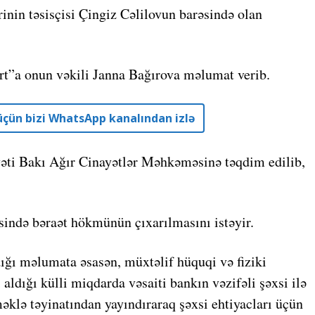
in təsisçisi Çingiz Cəlilovun barəsində olan
ort”a onun vəkili Janna Bağırova məlumat verib.
r üçün bizi WhatsApp kanalından izlə
yəti Bakı Ağır Cinayətlər Məhkəməsinə təqdim edilib,
sində bəraət hökmünün çıxarılmasını istəyir.
ığı məlumata əsasən, müxtəlif hüquqi və fiziki
aldığı külli miqdarda vəsaiti bankın vəzifəli şəxsi ilə
əklə təyinatından yayındıraraq şəxsi ehtiyacları üçün