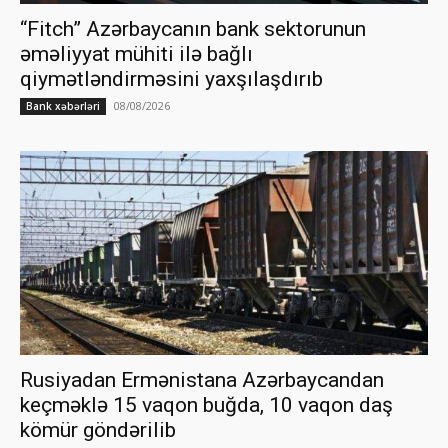
“Fitch” Azərbaycanın bank sektorunun
əməliyyat mühiti ilə bağlı
qiymətləndirməsini yaxşılaşdırıb
08/08/2026
Bank xəbərləri
Rusiyadan Ermənistana Azərbaycandan
keçməklə 15 vaqon buğda, 10 vaqon daş
kömür göndərilib