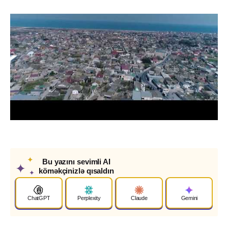
✦
Bu yazını sevimli AI
✦
köməkçinizlə qısaldın
✦
ChatGPT
Perplexity
Claude
Gemini