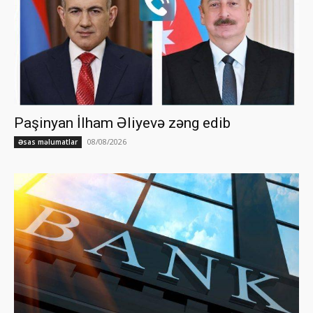
Paşinyan İlham Əliyevə zəng edib
08/08/2026
Əsas məlumatlar