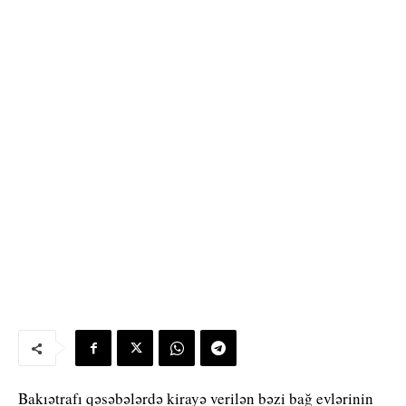
Bakıətrafı qəsəbələrdə kirayə verilən bəzi bağ evlərinin