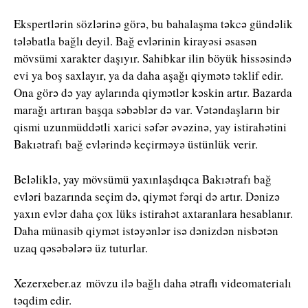
Ekspertlərin sözlərinə görə, bu bahalaşma təkcə gündəlik
tələbatla bağlı deyil. Bağ evlərinin kirayəsi əsasən
mövsümi xarakter daşıyır. Sahibkar ilin böyük hissəsində
evi ya boş saxlayır, ya da daha aşağı qiymətə təklif edir.
Ona görə də yay aylarında qiymətlər kəskin artır. Bazarda
marağı artıran başqa səbəblər də var. Vətəndaşların bir
qismi uzunmüddətli xarici səfər əvəzinə, yay istirahətini
Bakıətrafı bağ evlərində keçirməyə üstünlük verir.
Beləliklə, yay mövsümü yaxınlaşdıqca Bakıətrafı bağ
evləri bazarında seçim də, qiymət fərqi də artır. Dənizə
yaxın evlər daha çox lüks istirahət axtaranlara hesablanır.
Daha münasib qiymət istəyənlər isə dənizdən nisbətən
uzaq qəsəbələrə üz tuturlar.
Xezerxeber.az mövzu ilə bağlı daha ətraflı videomaterialı
təqdim edir.