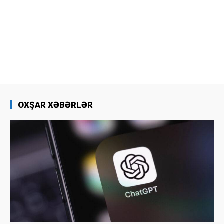
OXŞAR XƏBƏRLƏR