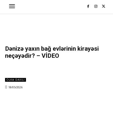
Dənizə yaxın bağ evlərinin kirayəsi
neçəyədir? – VİDEO
ÖLKƏ DAXILI
18/05/2026