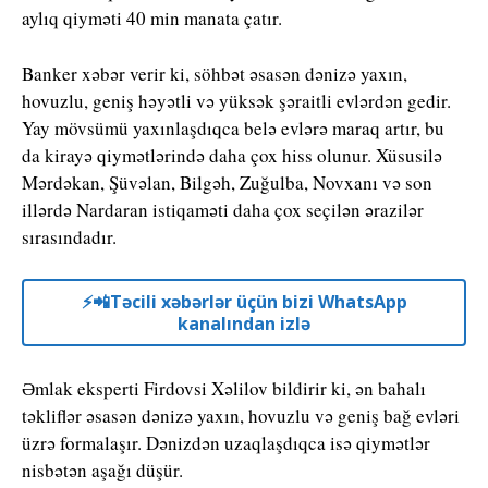
aylıq qiyməti 40 min manata çatır.
Banker xəbər verir ki, söhbət əsasən dənizə yaxın,
hovuzlu, geniş həyətli və yüksək şəraitli evlərdən gedir.
Yay mövsümü yaxınlaşdıqca belə evlərə maraq artır, bu
da kirayə qiymətlərində daha çox hiss olunur. Xüsusilə
Mərdəkan, Şüvəlan, Bilgəh, Zuğulba, Novxanı və son
illərdə Nardaran istiqaməti daha çox seçilən ərazilər
sırasındadır.
⚡️📲Təcili xəbərlər üçün bizi WhatsApp
kanalından izlə
Əmlak eksperti Firdovsi Xəlilov bildirir ki, ən bahalı
təkliflər əsasən dənizə yaxın, hovuzlu və geniş bağ evləri
üzrə formalaşır. Dənizdən uzaqlaşdıqca isə qiymətlər
nisbətən aşağı düşür.