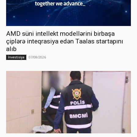
AMD süni intellekt modellərini birbaşa
çiplərə inteqrasiya edən Taalas startapını
alıb
07/08/2026
İnvestisiya