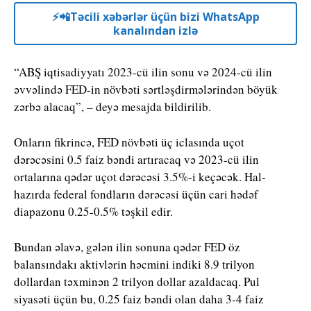
⚡️📲Təcili xəbərlər üçün bizi WhatsApp
kanalından izlə
“ABŞ iqtisadiyyatı 2023-cü ilin sonu və 2024-cü ilin
əvvəlində FED-in növbəti sərtləşdirmələrindən böyük
zərbə alacaq”, – deyə mesajda bildirilib.
Onların fikrincə, FED növbəti üç iclasında uçot
dərəcəsini 0.5 faiz bəndi artıracaq və 2023-cü ilin
ortalarına qədər uçot dərəcəsi 3.5%-i keçəcək. Hal-
hazırda federal fondların dərəcəsi üçün cari hədəf
diapazonu 0.25-0.5% təşkil edir.
Bundan əlavə, gələn ilin sonuna qədər FED öz
balansındakı aktivlərin həcmini indiki 8.9 trilyon
dollardan təxminən 2 trilyon dollar azaldacaq. Pul
siyasəti üçün bu, 0.25 faiz bəndi olan daha 3-4 faiz