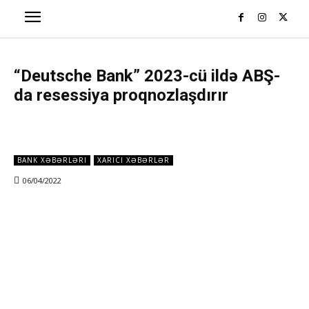
“Deutsche Bank” 2023-cü ildə ABŞ-
da resessiya proqnozlaşdırır
BANK XƏBƏRLƏRI
XARICI XƏBƏRLƏR
06/04/2022