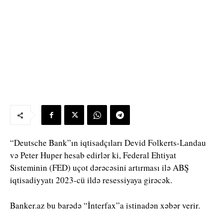
“Deutsche Bank”ın iqtisadçıları Devid Folkerts-Landau
və Peter Huper hesab edirlər ki, Federal Ehtiyat
Sisteminin (FED) uçot dərəcəsini artırması ilə ABŞ
iqtisadiyyatı 2023-cü ildə resessiyaya girəcək.
Banker.az bu barədə “İnterfax”a istinadən xəbər verir.