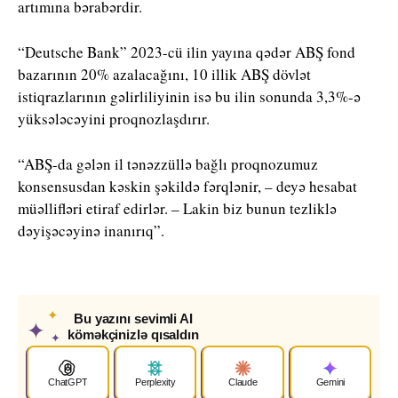
artımına bərabərdir.
“Deutsche Bank” 2023-cü ilin yayına qədər ABŞ fond
bazarının 20% azalacağını, 10 illik ABŞ dövlət
istiqrazlarının gəlirliliyinin isə bu ilin sonunda 3,3%-ə
yüksələcəyini proqnozlaşdırır.
“ABŞ-da gələn il tənəzzüllə bağlı proqnozumuz
konsensusdan kəskin şəkildə fərqlənir, – deyə hesabat
müəllifləri etiraf edirlər. – Lakin biz bunun tezliklə
dəyişəcəyinə inanırıq”.
✦
Bu yazını sevimli AI
✦
köməkçinizlə qısaldın
✦
ChatGPT
Perplexity
Claude
Gemini