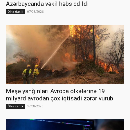
Azərbaycanda vəkil həbs edildi
07/08/2026
Ölkə daxili
Meşə yanğınları Avropa ölkələrinə 19
milyard avrodan çox iqtisadi zərər vurub
07/08/2026
Ölkə xarici